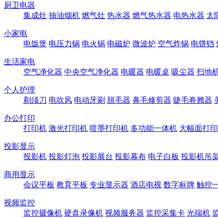
厨卫电器
集成灶
抽油烟机
燃气灶
热水器
燃气热水器
电热水器
太
小家电
电饭煲
电压力锅
电火锅
电磁炉
微波炉
空气炸锅
电饼铛
生活家电
空气净化器
中央空气净化器
电暖器
电暖桌
吸尘器
扫地
个人护理
剃须刀
电吹风
电动牙刷
脱毛器
鼻毛修剪器
睫毛卷翘器
办公打印
打印机
激光打印机
喷墨打印机
多功能一体机
大幅面打印
投影显示
投影机
投影灯泡
投影展台
投影幕布
电子白板
投影机吊
商用显示
会议平板
教育平板
专业显示器
酒店电视
数字标牌
触控
视频监控
监控摄像机
硬盘录像机
视频服务器
监控采集卡
光端机