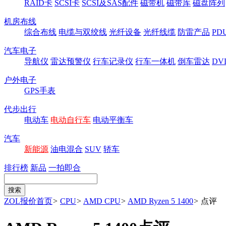
RAID卡
SCSI卡
SCSI及SAS配件
磁带机
磁带库
磁盘阵列
机房布线
综合布线
电缆与双绞线
光纤设备
光纤线缆
防雷产品
P
汽车电子
导航仪
雷达预警仪
行车记录仪
行车一体机
倒车雷达
DV
户外电子
GPS手表
代步出行
电动车
电动自行车
电动平衡车
汽车
新能源
油电混合
SUV
轿车
排行榜
新品
一拍即合
ZOL报价首页
>
CPU
>
AMD CPU
>
AMD Ryzen 5 1400
>
点评