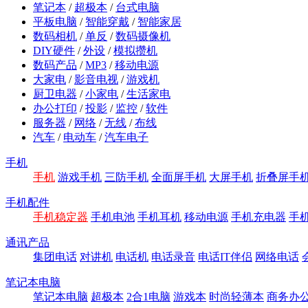
笔记本
/
超极本
/
台式电脑
平板电脑
/
智能穿戴
/
智能家居
数码相机
/
单反
/
数码摄像机
DIY硬件
/
外设
/
模拟攒机
数码产品
/
MP3
/
移动电源
大家电
/
影音电视
/
游戏机
厨卫电器
/
小家电
/
生活家电
办公打印
/
投影
/
监控
/
软件
服务器
/
网络
/
无线
/
布线
汽车
/
电动车
/
汽车电子
手机
手机
游戏手机
三防手机
全面屏手机
大屏手机
折叠屏手
手机配件
手机稳定器
手机电池
手机耳机
移动电源
手机充电器
手
通讯产品
集团电话
对讲机
电话机
电话录音
电话IT伴侣
网络电话
笔记本电脑
笔记本电脑
超极本
2合1电脑
游戏本
时尚轻薄本
商务办