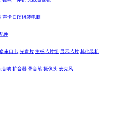
驱
声卡
DIY组装电脑
配件
多串口卡
光盘片
主板芯片组
显示芯片
其他装机
头音响
扩音器
录音笔
摄像头
麦克风