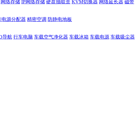
网络存储
IP网络存储
硬盘抽取盒
KVM切换器
网络延长器
磁带
DU电源分配器
精密空调
防静电地板
D导航
行车电脑
车载空气净化器
车载冰箱
车载电源
车载吸尘器