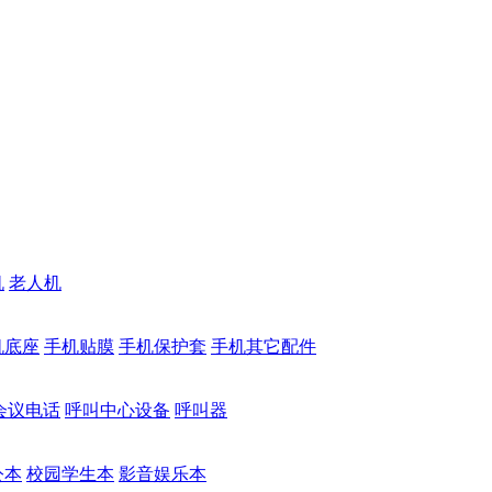
机
老人机
机底座
手机贴膜
手机保护套
手机其它配件
会议电话
呼叫中心设备
呼叫器
公本
校园学生本
影音娱乐本