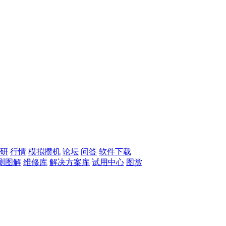
研
行情
模拟攒机
论坛
问答
软件下载
测图解
维修库
解决方案库
试用中心
图赏