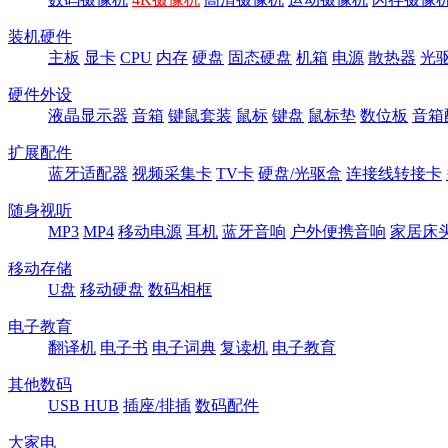
装机硬件
主板
显卡
CPU
内存
硬盘
固态硬盘
机箱
电源
散热器
光
硬件外设
液晶显示器
音箱
键鼠套装
鼠标
键盘
鼠标垫
数位板
音箱
扩展配件
蓝牙适配器
视频采集卡
TV卡
硬盘/光驱盒
连接线转接卡
随身视听
MP3
MP4
移动电源
耳机
蓝牙音响
户外便携音响
家居床
移动存储
U盘
移动硬盘
数码相框
电子教育
翻译机
电子书
电子词典
复读机
电子教育
其他数码
USB HUB
插座/排插
数码配件
大家电