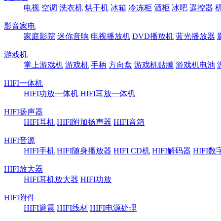
电视
空调
洗衣机
烘干机
冰箱
冷冻柜
酒柜
冰吧
遥控器
影音家电
家庭影院
迷你音响
电视播放机
DVD播放机
蓝光播放器
游戏机
掌上游戏机
游戏机
手柄
方向盘
游戏机贴膜
游戏机电池
HIFI一体机
HIFI功放一体机
HIFI耳放一体机
HIFI扬声器
HIFI耳机
HIFI附加扬声器
HIFI音箱
HIFI音源
HIFI手机
HIFI随身播放器
HIFI CD机
HIFI解码器
HIFI
HIFI放大器
HIFI耳机放大器
HIFI功放
HIFI附件
HIFI避震
HIFI线材
HIFI电源处理