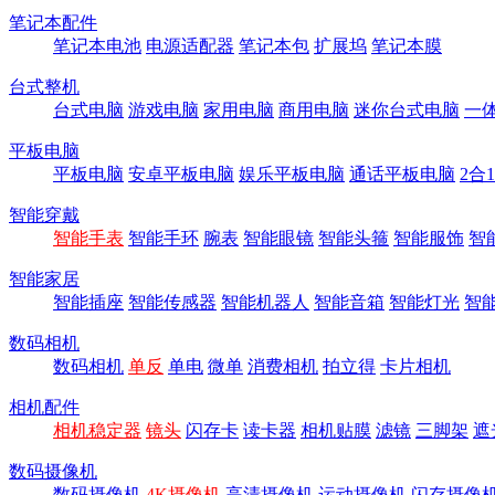
笔记本配件
笔记本电池
电源适配器
笔记本包
扩展坞
笔记本膜
台式整机
台式电脑
游戏电脑
家用电脑
商用电脑
迷你台式电脑
一
平板电脑
平板电脑
安卓平板电脑
娱乐平板电脑
通话平板电脑
2合
智能穿戴
智能手表
智能手环
腕表
智能眼镜
智能头箍
智能服饰
智
智能家居
智能插座
智能传感器
智能机器人
智能音箱
智能灯光
智
数码相机
数码相机
单反
单电
微单
消费相机
拍立得
卡片相机
相机配件
相机稳定器
镜头
闪存卡
读卡器
相机贴膜
滤镜
三脚架
遮
数码摄像机
数码摄像机
4K摄像机
高清摄像机
运动摄像机
闪存摄像