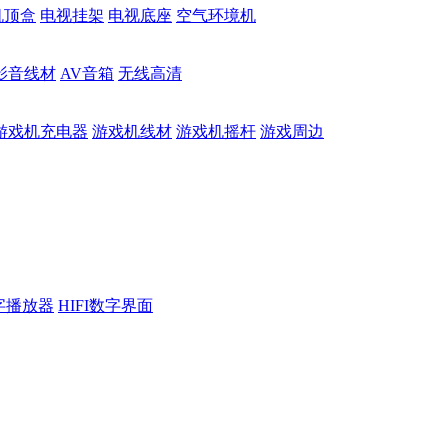
机顶盒
电视挂架
电视底座
空气环境机
影音线材
AV音箱
无线高清
游戏机充电器
游戏机线材
游戏机摇杆
游戏周边
数字播放器
HIFI数字界面