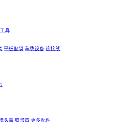
工具
架
平板贴膜
车载设备
连接线
合
镜头盖
取景器
更多配件