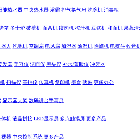
阳能热水器
中央热水器
浴霸
排气换气扇
洗碗机
消毒柜
烤箱
多士炉
破壁机
面条机
绞肉机
榨汁机
豆浆机
和面机
果蔬清
机器人
洗地机
空调扇
电风扇
加湿器
除湿机
除螨机
电熨斗
收音
美发器
美容仪
洁面仪
黑头仪
补水/蒸脸仪
冲牙器
机
扫描仪
高拍仪
传真机
复印机
墨盒
硒鼓
更多办公
架
显示器支架
数码讲台手写屏
一体机
液晶拼接
LED显示屏
多点触摸屏
更多产品
监视器
中央控制系统
更多产品