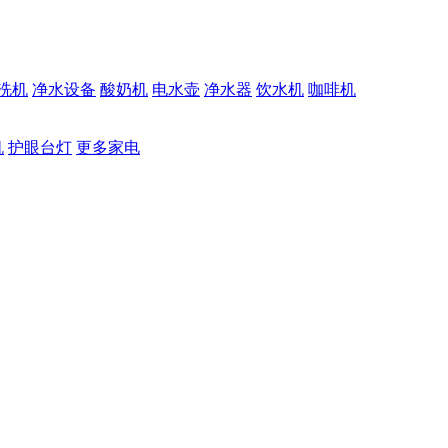
洗机
净水设备
酸奶机
电水壶
净水器
饮水机
咖啡机
机
护眼台灯
更多家电