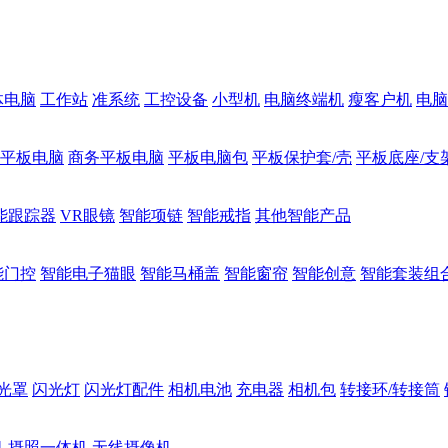
体电脑
工作站
准系统
工控设备
小型机
电脑终端机
瘦客户机
电脑
1平板电脑
商务平板电脑
平板电脑包
平板保护套/壳
平板底座/支
能跟踪器
VR眼镜
智能项链
智能戒指
其他智能产品
能门控
智能电子猫眼
智能马桶盖
智能窗帘
智能创意
智能套装组
光罩
闪光灯
闪光灯配件
相机电池
充电器
相机包
转接环/转接筒
机
摄照一体机
无线摄像机