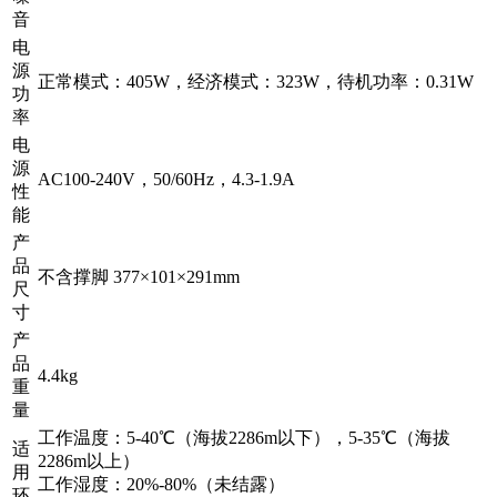
音
电
源
正常模式：405W，经济模式：323W，待机功率：0.31W
功
率
电
源
AC100-240V，50/60Hz，4.3-1.9A
性
能
产
品
不含撑脚 377×101×291mm
尺
寸
产
品
4.4kg
重
量
工作温度：5-40℃（海拔2286m以下），5-35℃（海拔
适
2286m以上）
用
工作湿度：20%-80%（未结露）
环