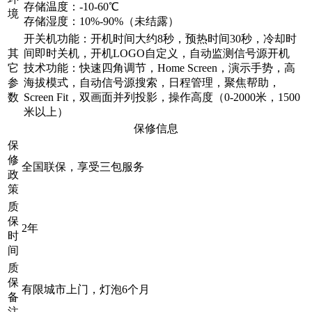
存储温度：-10-60℃
境
存储湿度：10%-90%（未结露）
开关机功能：开机时间大约8秒，预热时间30秒，冷却时
其
间即时关机，开机LOGO自定义，自动监测信号源开机
它
技术功能：快速四角调节，Home Screen，演示手势，高
参
海拔模式，自动信号源搜索，日程管理，聚焦帮助，
数
Screen Fit，双画面并列投影，操作高度（0-2000米，1500
米以上）
保修信息
保
修
全国联保，享受三包服务
政
策
质
保
2年
时
间
质
保
有限城市上门，灯泡6个月
备
注