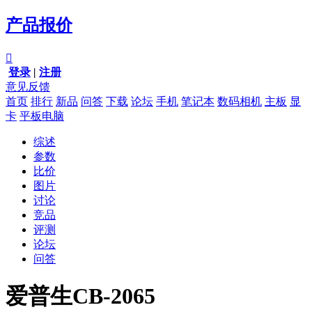
产品报价

登录
|
注册
意见反馈
首页
排行
新品
问答
下载
论坛
手机
笔记本
数码相机
主板
显
卡
平板电脑
综述
参数
比价
图片
讨论
竞品
评测
论坛
问答
爱普生CB-2065