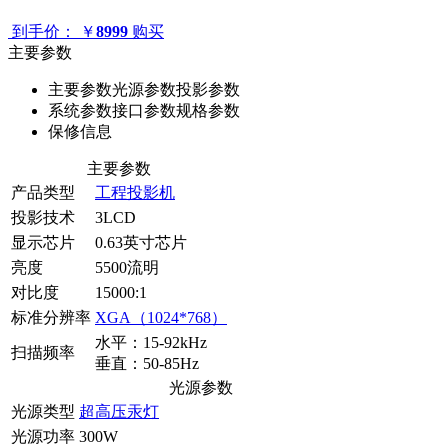
到手价：
￥
8999
购买
主要参数
主要参数
光源参数
投影参数
系统参数
接口参数
规格参数
保修信息
主要参数
产品类型
工程投影机
投影技术
3LCD
显示芯片
0.63英寸芯片
亮度
5500流明
对比度
15000:1
标准分辨率
XGA（1024*768）
水平：15-92kHz
扫描频率
垂直：50-85Hz
光源参数
光源类型
超高压汞灯
光源功率
300W