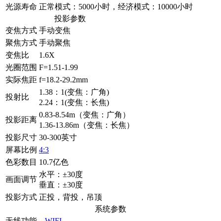
光源寿命
正常模式：5000小时，经济模式：10000小时
投影参数
变焦方式
手动变焦
聚焦方式
手动聚焦
变焦比
1.6X
光圈范围
F=1.51-1.99
实际焦距
f=18.2-29.2mm
1.38：1(变焦：广角)
投射比
2.24：1(变焦：长焦)
0.83-8.54m（变焦：广角）
投影距离
1.36-13.86m（变焦：长焦）
投影尺寸
30-300英寸
屏幕比例
4:3
色彩数目
10.7亿色
水平：±30度
画面调节
垂直：±30度
投影方式
正投，背投，吊顶
系统参数
无线功能
WIFI