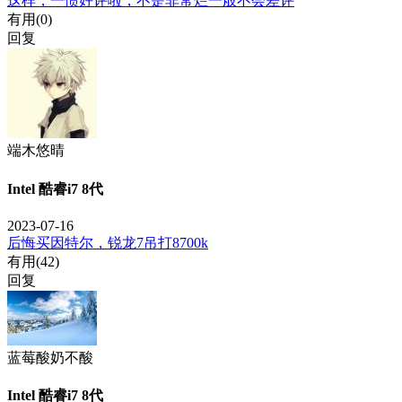
这样，一惯好评啦，不是非常烂一般不会差评
有用(
0
)
回复
端木悠晴
Intel 酷睿i7 8代
2023-07-16
后悔买因特尔，锐龙7吊打8700k
有用(
42
)
回复
蓝莓酸奶不酸
Intel 酷睿i7 8代