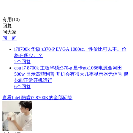
有用(
10
)
回复
问大家
问一问
i78700k 华硕 z370-P EVGA 1080sc。性价比可以不。价
格在多少。？
2个回答
cpu i7 8700k 主板华硕z370-p 显卡gtx1066电源金河田
500w 显示器菲利普 开机会有很大几率显示器无信号 偶
尔能正常开机运行
6个回答
查看Intel 酷睿i7 8700K的全部问答