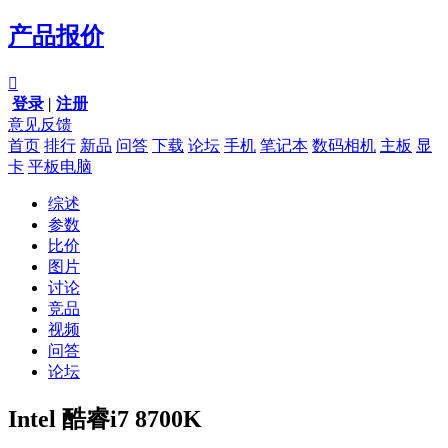
产品报价

登录
|
注册
意见反馈
首页
排行
新品
问答
下载
论坛
手机
笔记本
数码相机
主板
显
卡
平板电脑
综述
参数
比价
图片
讨论
竞品
视频
问答
论坛
Intel 酷睿i7 8700K