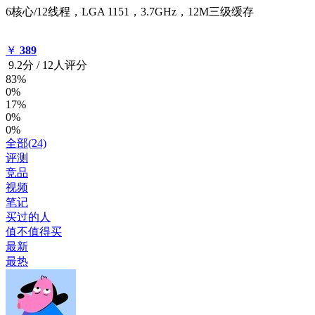
6核心/12线程，LGA 1151，3.7GHz，12M三级缓存
￥
389
9.2
分
/
12人评分
83%
0%
17%
0%
0%
全部(24)
评测
竞品
视频
笔记
买过的人
值不值得买
最新
最热