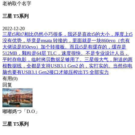
老衲取个名字
三星 T5系列
2022-12-20
三星t5和t7相比仍然小巧很多，我还是喜欢t5的大小，厚度上t5
没有优势，毕竟是msata 转接的，里面就是一块860evo（也有
大佬说是850evo）加个转接板。而且t5是有缓存的，缓存是
512MB，颗粒是64层 TLC，速度很快。不是专业设计人员，
平时存电影，临时拷贝数据足够用了。三星很大气，附送的两
根数据线，全都是支持USB3.1 Gen2 的，实打实的。当然你电
脑也要有USB3.1 Gen2接口才能压榨出T5 全部实力
有用(
0
)
回复
嘟嘟媽つ「D.O」
三星 T5系列