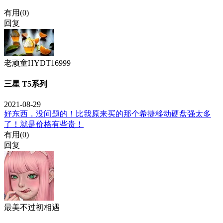
有用(
0
)
回复
老顽童HYDT16999
三星 T5系列
2021-08-29
好东西，没问题的！比我原来买的那个希捷移动硬盘强太多
了！就是价格有些贵！
有用(
0
)
回复
最美不过初相遇