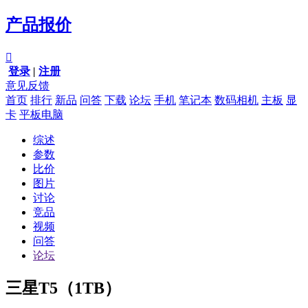
产品报价

登录
|
注册
意见反馈
首页
排行
新品
问答
下载
论坛
手机
笔记本
数码相机
主板
显
卡
平板电脑
综述
参数
比价
图片
讨论
竞品
视频
问答
论坛
三星T5（1TB）