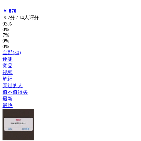
￥
870
9.7
分
/
14人评分
93%
0%
7%
0%
0%
全部(30)
评测
竞品
视频
笔记
买过的人
值不值得买
最新
最热