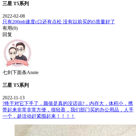
三星 T5系列
2022-02-08
只有200mb速度c口还有点松 没有以前买的t5质量好了
有用(
0
)
回复
七剑下面条Annie
三星 T5系列
2022-11-13
?终于对它下手了，颜值是真的没话说?，内存大，体积小，携
带起来非常非常方便，很轻盈，我们部门买的办公用品，人手
一个，趁活动赶紧囤起来！！！！