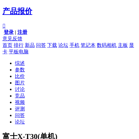
产品报价

登录
|
注册
意见反馈
首页
排行
新品
问答
下载
论坛
手机
笔记本
数码相机
主板
显
卡
平板电脑
综述
参数
比价
图片
讨论
竞品
视频
评测
问答
论坛
富士X-T30(单机)