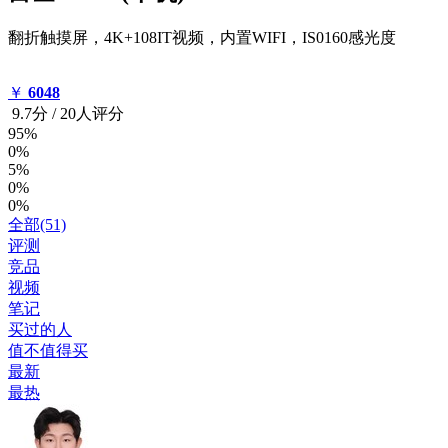
翻折触摸屏，4K+108IT视频，内置WIFI，IS0160感光度
￥
6048
9.7
分
/
20人评分
95%
0%
5%
0%
0%
全部(51)
评测
竞品
视频
笔记
买过的人
值不值得买
最新
最热