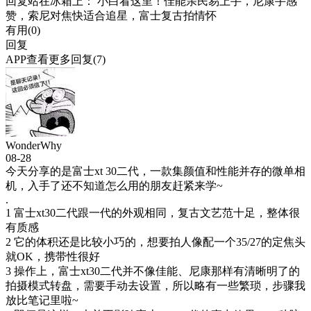
回复
站在冰箱上
： 小白看这里！佳能亲民易上手，尼康手感
赞，索尼对焦快适合追星，富士复古拍情怀
有用(
0
)
回复
APP查看更多回复(7)
WonderWhy
08-28
今天分享的是富士xt 30二代，一款集颜值和性能并存的微单相
机，入手了还不知道怎么用的朋友赶紧来学~
.
1 富士xt30二代跟一代的外观相同，复古文艺范十足，整体很
有质感
2 它的体积还是比较小巧的，想要拍人像配一个35/27的定焦头
就OK，携带性很好
3 操作上，富士xt30二代并不像佳能、尼康那样有清晰明了的
拍摄模式转盘，需要手动去设置，所以略有一些繁琐，步骤我
放比笔记里啦~