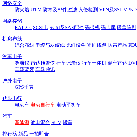
网络安全
防火墙
UTM
防毒及邮件过滤
入侵检测
VPN及SSL VPN
网络存储
RAID卡
SCSI卡
SCSI及SAS配件
磁带机
磁带库
磁盘阵列
机房布线
综合布线
电缆与双绞线
光纤设备
光纤线缆
防雷产品
P
汽车电子
导航仪
雷达预警仪
行车记录仪
行车一体机
倒车雷达
DV
车载蓝牙
车载通讯
户外电子
GPS手表
代步出行
电动车
电动自行车
电动平衡车
汽车
新能源
油电混合
SUV
轿车
排行榜
新品
一拍即合