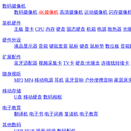
数码摄像机
数码摄像机
4K摄像机
高清摄像机
运动摄像机
闪存摄像
装机硬件
主板
显卡
CPU
内存
硬盘
固态硬盘
机箱
电源
散热器
光
硬件外设
液晶显示器
音箱
键鼠套装
鼠标
键盘
鼠标垫
数位板
音箱
扩展配件
蓝牙适配器
视频采集卡
TV卡
硬盘/光驱盒
连接线转接卡
随身视听
MP3
MP4
移动电源
耳机
蓝牙音响
户外便携音响
家居床
移动存储
U盘
移动硬盘
数码相框
电子教育
翻译机
电子书
电子词典
复读机
电子教育
其他数码
USB HUB
插座/排插
数码配件