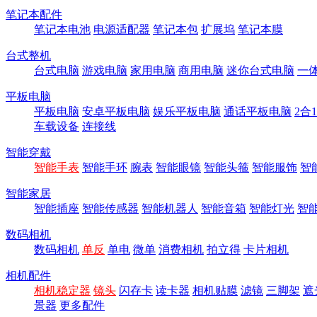
笔记本配件
笔记本电池
电源适配器
笔记本包
扩展坞
笔记本膜
台式整机
台式电脑
游戏电脑
家用电脑
商用电脑
迷你台式电脑
一
平板电脑
平板电脑
安卓平板电脑
娱乐平板电脑
通话平板电脑
2合
车载设备
连接线
智能穿戴
智能手表
智能手环
腕表
智能眼镜
智能头箍
智能服饰
智
智能家居
智能插座
智能传感器
智能机器人
智能音箱
智能灯光
智
数码相机
数码相机
单反
单电
微单
消费相机
拍立得
卡片相机
相机配件
相机稳定器
镜头
闪存卡
读卡器
相机贴膜
滤镜
三脚架
遮
景器
更多配件