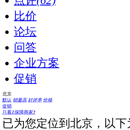
点评
(62)
比价
论坛
问答
企业方案
促销
北京
默认
销量高
好评率
价格
促销
只看Z保障商家
?
已为您定位到
北京
，以下