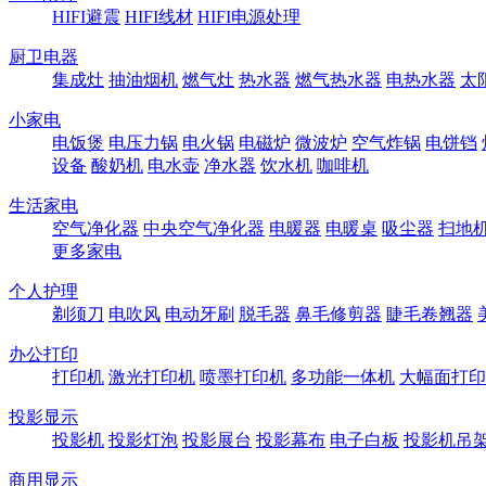
HIFI避震
HIFI线材
HIFI电源处理
厨卫电器
集成灶
抽油烟机
燃气灶
热水器
燃气热水器
电热水器
太
小家电
电饭煲
电压力锅
电火锅
电磁炉
微波炉
空气炸锅
电饼铛
设备
酸奶机
电水壶
净水器
饮水机
咖啡机
生活家电
空气净化器
中央空气净化器
电暖器
电暖桌
吸尘器
扫地
更多家电
个人护理
剃须刀
电吹风
电动牙刷
脱毛器
鼻毛修剪器
睫毛卷翘器
办公打印
打印机
激光打印机
喷墨打印机
多功能一体机
大幅面打印
投影显示
投影机
投影灯泡
投影展台
投影幕布
电子白板
投影机吊
商用显示