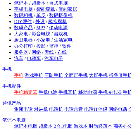
笔记本
/
超极本
/
台式电脑
平板电脑
/
智能穿戴
/
智能家居
数码相机
/
单反
/
数码摄像机
DIY硬件
/
外设
/
模拟攒机
数码产品
/
MP3
/
移动电源
大家电
/
影音电视
/
游戏机
厨卫电器
/
小家电
/
生活家电
办公打印
/
投影
/
监控
/
软件
服务器
/
网络
/
无线
/
布线
汽车
/
电动车
/
汽车电子
手机
手机
游戏手机
三防手机
全面屏手机
大屏手机
折叠屏手
手机配件
手机稳定器
手机电池
手机耳机
移动电源
手机充电器
手
通讯产品
集团电话
对讲机
电话机
电话录音
电话IT伴侣
网络电话
笔记本电脑
笔记本电脑
超极本
2合1电脑
游戏本
时尚轻薄本
商务办