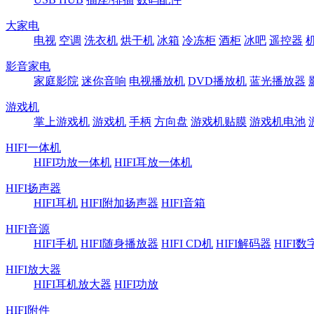
大家电
电视
空调
洗衣机
烘干机
冰箱
冷冻柜
酒柜
冰吧
遥控器
影音家电
家庭影院
迷你音响
电视播放机
DVD播放机
蓝光播放器
游戏机
掌上游戏机
游戏机
手柄
方向盘
游戏机贴膜
游戏机电池
HIFI一体机
HIFI功放一体机
HIFI耳放一体机
HIFI扬声器
HIFI耳机
HIFI附加扬声器
HIFI音箱
HIFI音源
HIFI手机
HIFI随身播放器
HIFI CD机
HIFI解码器
HIFI
HIFI放大器
HIFI耳机放大器
HIFI功放
HIFI附件