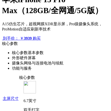
Max（128GB/全网通/5G版）
A15仿生芯片，超视网膜XDR显示屏，Pro级摄像头系统，
ProMotion自适应刷新率技术
到手价：
￥
3939
购买
核心参数
核心参数
基本参数
外形
硬件
屏幕
摄像头
网络与连接
电池与续航
功能与服务
核心参数
主屏尺寸
6.7英寸
双手打字