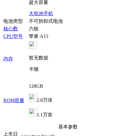
超大容量
大电池手机
电池类型
不可拆卸式电池
核心数
六核
CPU型号
苹果 A15
暂无数据
内存
卡顿
128GB
2.6万张
ROM容量
1.1万首
基本参数
上市日