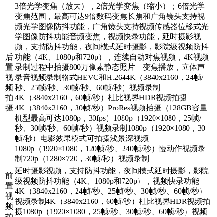
3倍光学变焦（放大），2倍光学变焦（缩小）；6倍光学
变焦范围，最高可达9倍数码变焦长焦和广角镜头支持视
频光学图像防抖功能，广角镜头支持视频传感器位移式光
学图像防抖功能音频变焦，视频快录功能，延时摄影视
频，支持防抖功能，夜间模式延时摄影，影院级视频防抖
后
功能（4K、1080p和720p），连续自动对焦视频，4K视频
置
录制过程中拍摄800万像素静态照片，变焦播放，立体声
视
录音视频录制格式HEVC和H.2644K（3840x2160，24帧/
频
秒、25帧/秒、30帧/秒、60帧/秒）视频录制
拍
4K（3840x2160，60帧/秒）杜比视界HDR视频拍摄
摄
4K（3840x2160，30帧/秒）ProRes视频拍摄（128GB容量
机型最高可达1080p，30fps）1080p（1920×1080，25帧/
秒、30帧/秒、60帧/秒）视频录制1080p（1920×1080，30
帧/秒）电影效果模式可拍摄浅景深视频
1080p（1920×1080，120帧/秒、240帧/秒）慢动作视频录
制720p（1280×720，30帧/秒）视频录制
延时摄影视频，支持防抖功能，夜间模式延时摄影，影院
前
级视频防抖功能（4K、1080p和720p），视频快录功能
置
4K（3840x2160，24帧/秒、25帧/秒、30帧/秒、60帧/秒）
视
视频录制4K（3840x2160，60帧/秒）杜比视界HDR视频拍
频
摄1080p（1920×1080，25帧/秒、30帧/秒、60帧/秒）视频
拍