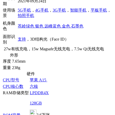
2021年09月24日
期
使用场
5G手机
，
4G手机
，
3G手机
，
智能手机
，
平板手机
，
景
拍照手机
机身颜
苍岭绿色
银色
远峰蓝色
金色
石墨色
色
面部识
支持
，3D结构光（Face ID）
别
27w有线充电，15w Magsafe无线充电，7.5w Qi无线充电
外形
厚度
7.65mm
重量
238g
硬件
CPU型号
苹果 A15
CPU核心数
六核
RAM存储类型
LPDDR4X
128GB
2.6万张