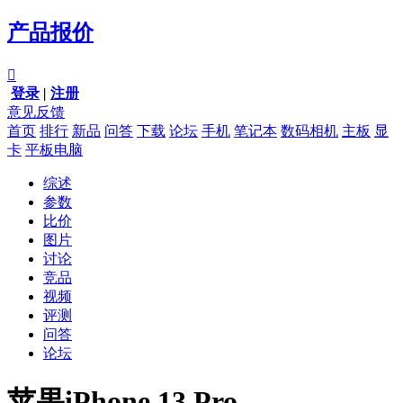
产品报价

登录
|
注册
意见反馈
首页
排行
新品
问答
下载
论坛
手机
笔记本
数码相机
主板
显
卡
平板电脑
综述
参数
比价
图片
讨论
竞品
视频
评测
问答
论坛
苹果iPhone 13 Pro