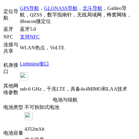
GPS导航
，
GLONASS导航
，
北斗导航
，Galileo导
定位导
航，QZSS，数字指南针，无线局域网，蜂窝网络，
航
iBeacon微定位
蓝牙
蓝牙5.0
NFC
支持NFC
连接与
WLAN热点，VoLTE
共享
Lightning接口
机身接
口
其他网
sub-6 GHz，千兆LTE，具备4x4MIMO和LAA技术
络参数
电池与续航
电池类型
不可拆卸式电池
4352mAh
电池容量