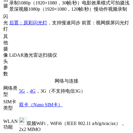
录制1080p（1920×1080，30帧/秒）电影效果模式可拍摄浅
摄
景深视频1080p（1920×1080，120帧/秒）慢动作视频录制
闪
光
后置：原彩闪光灯
，支持慢速同步 前置：视网膜屏闪光灯
灯
其
他
摄
像
LiDAR激光雷达扫描仪
头
参
数
网络与连接
网络类
5G
，
4G
，3G（不支持电信3G）
型
SIM卡
双卡（Nano SIM卡）
类型
WLAN
双频WiFi，WiFi6（IEEE 802.11 a/b/g/n/ac/ax），
功能
2x2 MIMO