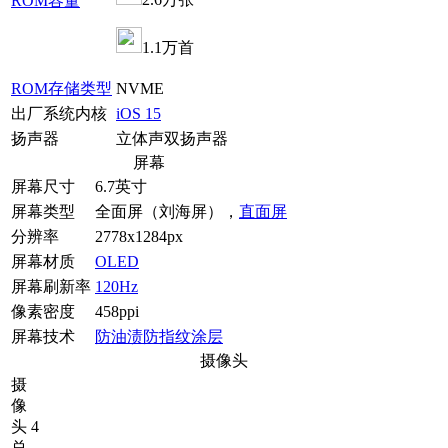
ROM容量
1.1万首
ROM存储类型
NVME
出厂系统内核
iOS 15
扬声器
立体声双扬声器
屏幕
屏幕尺寸
6.7英寸
屏幕类型
全面屏（刘海屏），
直面屏
分辨率
2778x1284px
屏幕材质
OLED
屏幕刷新率
120Hz
像素密度
458ppi
屏幕技术
防油渍防指纹涂层
摄像头
摄
像
头
4
总