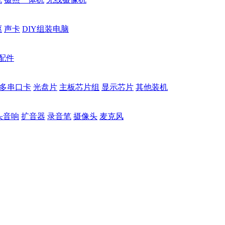
驱
声卡
DIY组装电脑
配件
多串口卡
光盘片
主板芯片组
显示芯片
其他装机
头音响
扩音器
录音笔
摄像头
麦克风