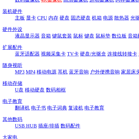
装机硬件
主板
显卡
CPU
内存
硬盘
固态硬盘
机箱
电源
散热器
光
硬件外设
液晶显示器
音箱
键鼠套装
鼠标
键盘
鼠标垫
数位板
音箱
扩展配件
蓝牙适配器
视频采集卡
TV卡
硬盘/光驱盒
连接线转接卡
随身视听
MP3
MP4
移动电源
耳机
蓝牙音响
户外便携音响
家居床
移动存储
U盘
移动硬盘
数码相框
电子教育
翻译机
电子书
电子词典
复读机
电子教育
其他数码
USB HUB
插座/排插
数码配件
大家电