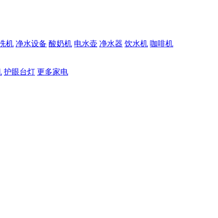
洗机
净水设备
酸奶机
电水壶
净水器
饮水机
咖啡机
机
护眼台灯
更多家电