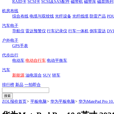
RAID卡
SCSI卡
SCSI及SAS配件
磁带机
磁带库
磁盘阵列
机房布线
综合布线
电缆与双绞线
光纤设备
光纤线缆
防雷产品
P
汽车电子
导航仪
雷达预警仪
行车记录仪
行车一体机
倒车雷达
DV
户外电子
GPS手表
代步出行
电动车
电动自行车
电动平衡车
汽车
新能源
油电混合
SUV
轿车
排行榜
新品
一拍即合
ZOL报价首页
>
平板电脑
>
华为平板电脑
>
华为MatePad Pro 10