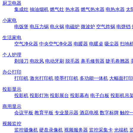
厨卫电器
集成灶
抽油烟机
燃气灶
热水器
燃气热水器
电热水器
太
小家电
电饭煲
电压力锅
电火锅
电磁炉
微波炉
空气炸锅
电饼铛
生活家电
空气净化器
中央空气净化器
电暖器
电暖桌
吸尘器
扫地
个人护理
剃须刀
电吹风
电动牙刷
脱毛器
鼻毛修剪器
睫毛卷翘器
办公打印
打印机
激光打印机
喷墨打印机
多功能一体机
大幅面打印
投影显示
投影机
投影灯泡
投影展台
投影幕布
电子白板
投影机吊
商用显示
会议平板
教育平板
专业显示器
酒店电视
数字标牌
触控
视频监控
监控摄像机
硬盘录像机
视频服务器
监控采集卡
光端机