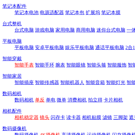
笔记本配件
笔记本电池
电源适配器
笔记本包
扩展坞
笔记本膜
台式整机
台式电脑
游戏电脑
家用电脑
商用电脑
迷你台式电脑
一
平板电脑
平板电脑
安卓平板电脑
娱乐平板电脑
通话平板电脑
2合
智能穿戴
智能手表
智能手环
腕表
智能眼镜
智能头箍
智能服饰
智
智能家居
智能插座
智能传感器
智能机器人
智能音箱
智能灯光
智
数码相机
数码相机
单反
单电
微单
消费相机
拍立得
卡片相机
相机配件
相机稳定器
镜头
闪存卡
读卡器
相机贴膜
滤镜
三脚架
遮
数码摄像机
数码摄像机
4K摄像机
高清摄像机
运动摄像机
闪存摄像