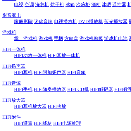
电视
空调
洗衣机
烘干机
冰箱
冷冻柜
酒柜
冰吧
遥控器
影音家电
家庭影院
迷你音响
电视播放机
DVD播放机
蓝光播放器
游戏机
掌上游戏机
游戏机
手柄
方向盘
游戏机贴膜
游戏机电池
HIFI一体机
HIFI功放一体机
HIFI耳放一体机
HIFI扬声器
HIFI耳机
HIFI附加扬声器
HIFI音箱
HIFI音源
HIFI手机
HIFI随身播放器
HIFI CD机
HIFI解码器
HIFI
HIFI放大器
HIFI耳机放大器
HIFI功放
HIFI附件
HIFI避震
HIFI线材
HIFI电源处理