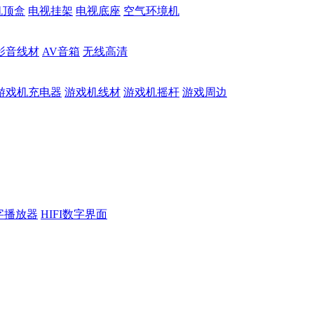
机顶盒
电视挂架
电视底座
空气环境机
影音线材
AV音箱
无线高清
游戏机充电器
游戏机线材
游戏机摇杆
游戏周边
数字播放器
HIFI数字界面