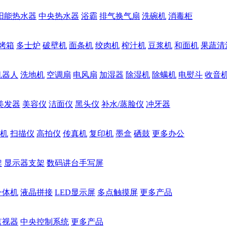
阳能热水器
中央热水器
浴霸
排气换气扇
洗碗机
消毒柜
烤箱
多士炉
破壁机
面条机
绞肉机
榨汁机
豆浆机
和面机
果蔬清
机器人
洗地机
空调扇
电风扇
加湿器
除湿机
除螨机
电熨斗
收音
美发器
美容仪
洁面仪
黑头仪
补水/蒸脸仪
冲牙器
机
扫描仪
高拍仪
传真机
复印机
墨盒
硒鼓
更多办公
架
显示器支架
数码讲台手写屏
一体机
液晶拼接
LED显示屏
多点触摸屏
更多产品
监视器
中央控制系统
更多产品