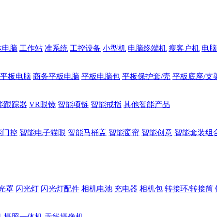
体电脑
工作站
准系统
工控设备
小型机
电脑终端机
瘦客户机
电脑
1平板电脑
商务平板电脑
平板电脑包
平板保护套/壳
平板底座/支
能跟踪器
VR眼镜
智能项链
智能戒指
其他智能产品
能门控
智能电子猫眼
智能马桶盖
智能窗帘
智能创意
智能套装组
光罩
闪光灯
闪光灯配件
相机电池
充电器
相机包
转接环/转接筒
机
摄照一体机
无线摄像机