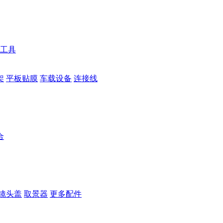
工具
架
平板贴膜
车载设备
连接线
合
镜头盖
取景器
更多配件