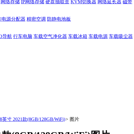
网络存储
IP网络存储
硬盘抽取盒
KVM切换器
网络延长器
磁带
DU电源分配器
精密空调
防静电地板
D导航
行车电脑
车载空气净化器
车载冰箱
车载电源
车载吸尘器
.8英寸 2021款(8GB/128GB/WiFi)
>
图片