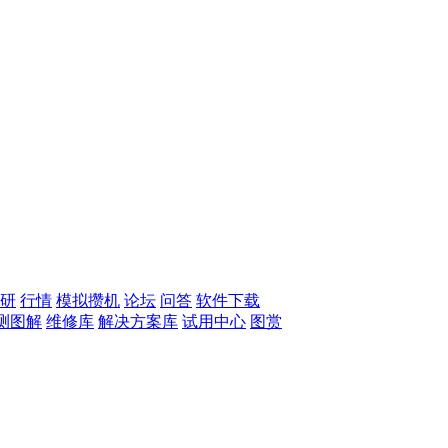
研
行情
模拟攒机
论坛
问答
软件下载
测图解
维修库
解决方案库
试用中心
图赏