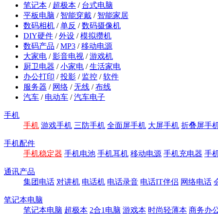
笔记本
/
超极本
/
台式电脑
平板电脑
/
智能穿戴
/
智能家居
数码相机
/
单反
/
数码摄像机
DIY硬件
/
外设
/
模拟攒机
数码产品
/
MP3
/
移动电源
大家电
/
影音电视
/
游戏机
厨卫电器
/
小家电
/
生活家电
办公打印
/
投影
/
监控
/
软件
服务器
/
网络
/
无线
/
布线
汽车
/
电动车
/
汽车电子
手机
手机
游戏手机
三防手机
全面屏手机
大屏手机
折叠屏手
手机配件
手机稳定器
手机电池
手机耳机
移动电源
手机充电器
手
通讯产品
集团电话
对讲机
电话机
电话录音
电话IT伴侣
网络电话
笔记本电脑
笔记本电脑
超极本
2合1电脑
游戏本
时尚轻薄本
商务办