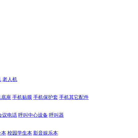
机
老人机
机底座
手机贴膜
手机保护套
手机其它配件
会议电话
呼叫中心设备
呼叫器
公本
校园学生本
影音娱乐本