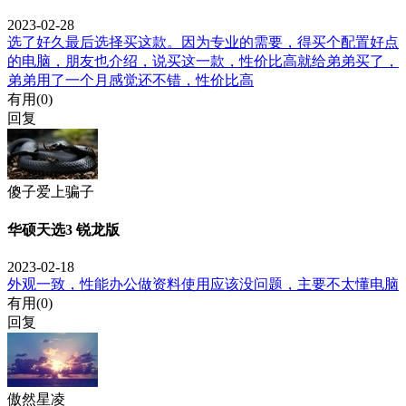
2023-02-28
选了好久最后选择买这款。因为专业的需要，得买个配置好点
的电脑，朋友也介绍，说买这一款，性价比高就给弟弟买了，
弟弟用了一个月感觉还不错，性价比高
有用(
0
)
回复
傻子爱上骗子
华硕天选3 锐龙版
2023-02-18
外观一致，性能办公做资料使用应该没问题，主要不太懂电脑
有用(
0
)
回复
傲然星凌