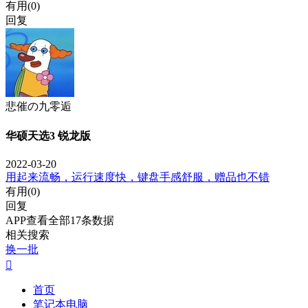
有用(
0
)
回复
悲催の九零逅
华硕天选3 锐龙版
2022-03-20
用起来流畅，运行速度快，键盘手感舒服，赠品也不错
有用(
0
)
回复
APP查看全部17条数据
相关搜索
换一批

首页
笔记本电脑