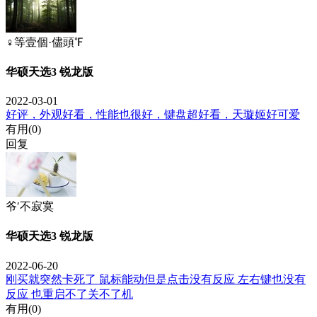
♀等壹個·儘頭℉
华硕天选3 锐龙版
2022-03-01
好评，外观好看，性能也很好，键盘超好看，天璇姬好可爱
有用(
0
)
回复
爷′不寂寞
华硕天选3 锐龙版
2022-06-20
刚买就突然卡死了 鼠标能动但是点击没有反应 左右键也没有
反应 也重启不了关不了机
有用(
0
)