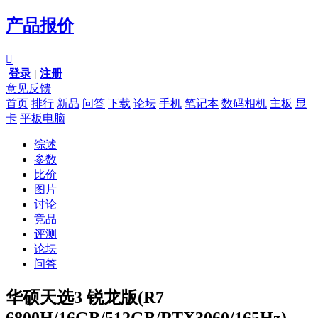
产品报价

登录
|
注册
意见反馈
首页
排行
新品
问答
下载
论坛
手机
笔记本
数码相机
主板
显
卡
平板电脑
综述
参数
比价
图片
讨论
竞品
评测
论坛
问答
华硕天选3 锐龙版(R7
6800H/16GB/512GB/RTX3060/165Hz)