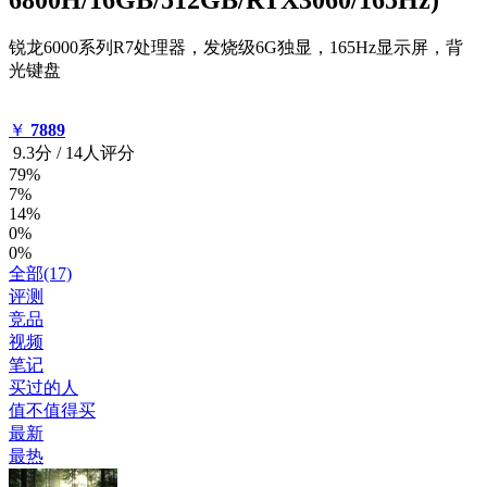
锐龙6000系列R7处理器，发烧级6G独显，165Hz显示屏，背
光键盘
￥
7889
9.3
分
/
14人评分
79%
7%
14%
0%
0%
全部(17)
评测
竞品
视频
笔记
买过的人
值不值得买
最新
最热