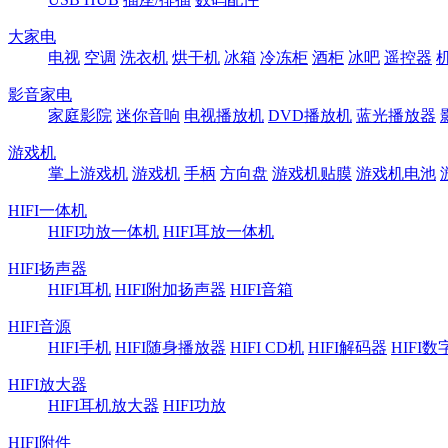
大家电
电视
空调
洗衣机
烘干机
冰箱
冷冻柜
酒柜
冰吧
遥控器
影音家电
家庭影院
迷你音响
电视播放机
DVD播放机
蓝光播放器
游戏机
掌上游戏机
游戏机
手柄
方向盘
游戏机贴膜
游戏机电池
HIFI一体机
HIFI功放一体机
HIFI耳放一体机
HIFI扬声器
HIFI耳机
HIFI附加扬声器
HIFI音箱
HIFI音源
HIFI手机
HIFI随身播放器
HIFI CD机
HIFI解码器
HIFI
HIFI放大器
HIFI耳机放大器
HIFI功放
HIFI附件