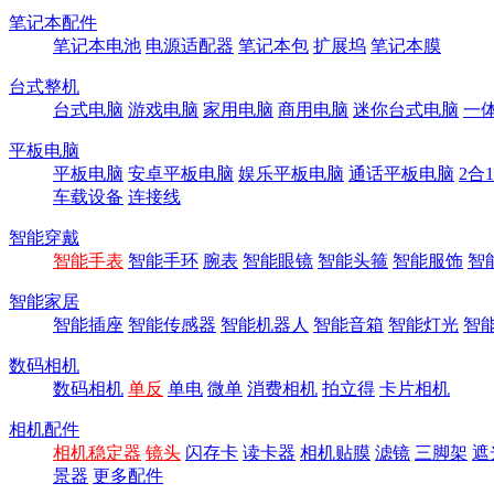
笔记本配件
笔记本电池
电源适配器
笔记本包
扩展坞
笔记本膜
台式整机
台式电脑
游戏电脑
家用电脑
商用电脑
迷你台式电脑
一
平板电脑
平板电脑
安卓平板电脑
娱乐平板电脑
通话平板电脑
2合
车载设备
连接线
智能穿戴
智能手表
智能手环
腕表
智能眼镜
智能头箍
智能服饰
智
智能家居
智能插座
智能传感器
智能机器人
智能音箱
智能灯光
智
数码相机
数码相机
单反
单电
微单
消费相机
拍立得
卡片相机
相机配件
相机稳定器
镜头
闪存卡
读卡器
相机贴膜
滤镜
三脚架
遮
景器
更多配件