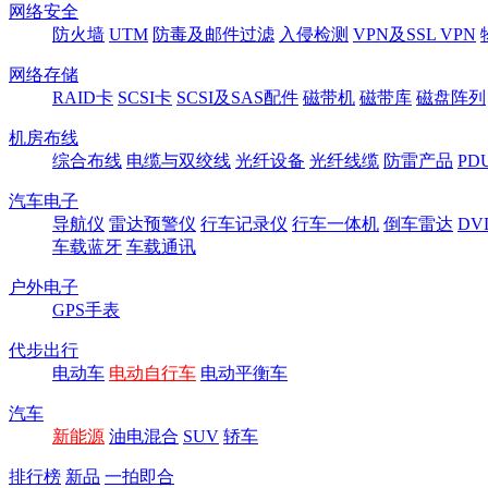
网络安全
防火墙
UTM
防毒及邮件过滤
入侵检测
VPN及SSL VPN
网络存储
RAID卡
SCSI卡
SCSI及SAS配件
磁带机
磁带库
磁盘阵列
机房布线
综合布线
电缆与双绞线
光纤设备
光纤线缆
防雷产品
P
汽车电子
导航仪
雷达预警仪
行车记录仪
行车一体机
倒车雷达
DV
车载蓝牙
车载通讯
户外电子
GPS手表
代步出行
电动车
电动自行车
电动平衡车
汽车
新能源
油电混合
SUV
轿车
排行榜
新品
一拍即合