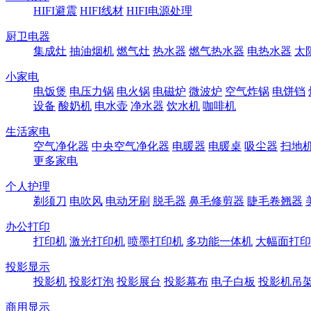
HIFI避震
HIFI线材
HIFI电源处理
厨卫电器
集成灶
抽油烟机
燃气灶
热水器
燃气热水器
电热水器
太
小家电
电饭煲
电压力锅
电火锅
电磁炉
微波炉
空气炸锅
电饼铛
设备
酸奶机
电水壶
净水器
饮水机
咖啡机
生活家电
空气净化器
中央空气净化器
电暖器
电暖桌
吸尘器
扫地
更多家电
个人护理
剃须刀
电吹风
电动牙刷
脱毛器
鼻毛修剪器
睫毛卷翘器
办公打印
打印机
激光打印机
喷墨打印机
多功能一体机
大幅面打印
投影显示
投影机
投影灯泡
投影展台
投影幕布
电子白板
投影机吊
商用显示