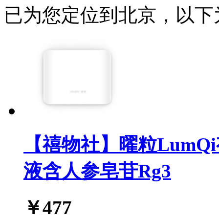
已为您定位到
北京
，以下
【禧物社】曜粒LumQ
液含人参皂苷Rg3
￥
477