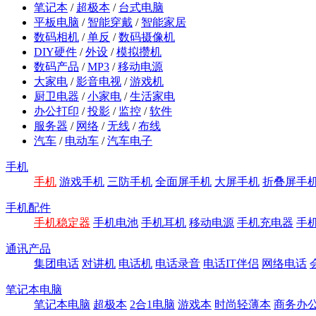
笔记本
/
超极本
/
台式电脑
平板电脑
/
智能穿戴
/
智能家居
数码相机
/
单反
/
数码摄像机
DIY硬件
/
外设
/
模拟攒机
数码产品
/
MP3
/
移动电源
大家电
/
影音电视
/
游戏机
厨卫电器
/
小家电
/
生活家电
办公打印
/
投影
/
监控
/
软件
服务器
/
网络
/
无线
/
布线
汽车
/
电动车
/
汽车电子
手机
手机
游戏手机
三防手机
全面屏手机
大屏手机
折叠屏手
手机配件
手机稳定器
手机电池
手机耳机
移动电源
手机充电器
手
通讯产品
集团电话
对讲机
电话机
电话录音
电话IT伴侣
网络电话
笔记本电脑
笔记本电脑
超极本
2合1电脑
游戏本
时尚轻薄本
商务办