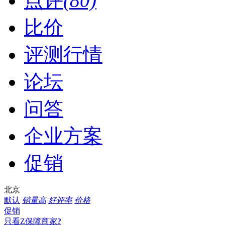
点评
(80)
比价
评测行情
论坛
问答
企业方案
促销
北京
默认
销量高
好评率
价格
促销
只看Z保障商家
?