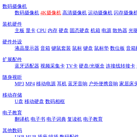
数码摄像机
数码摄像机
4K摄像机
高清摄像机
运动摄像机
闪存摄像
装机硬件
主板
显卡
CPU
内存
硬盘
固态硬盘
机箱
电源
散热器
光
硬件外设
液晶显示器
音箱
键鼠套装
鼠标
键盘
鼠标垫
数位板
音箱
扩展配件
蓝牙适配器
视频采集卡
TV卡
硬盘/光驱盒
连接线转接卡
随身视听
MP3
MP4
移动电源
耳机
蓝牙音响
户外便携音响
家居床
移动存储
U盘
移动硬盘
数码相框
电子教育
翻译机
电子书
电子词典
复读机
电子教育
其他数码
USB HUB
插座/排插
数码配件