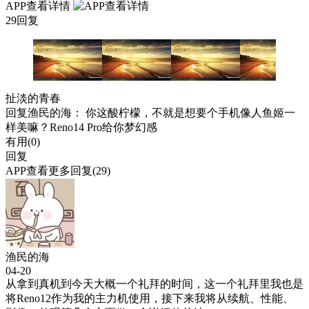
APP查看详情
29回复
扯淡的青春
回复
渔民的海
： 你这酸柠檬，不就是想要个手机像人鱼姬一
样美嘛？Reno14 Pro给你梦幻感
有用(
0
)
回复
APP查看更多回复(29)
渔民的海
04-20
从拿到真机到今天大概一个礼拜的时间，这一个礼拜里我也是
将Reno12作为我的主力机使用，接下来我将从续航、性能、