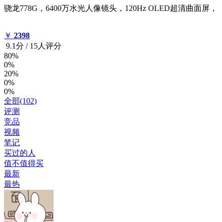
骁龙778G，6400万水光人像镜头，120Hz OLED超清曲面屏，
￥
2398
9.1
分
/
15人评分
80%
0%
20%
0%
0%
全部(102)
评测
竞品
视频
笔记
买过的人
值不值得买
最新
最热