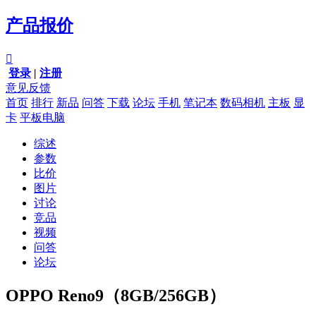
产品报价

登录
|
注册
意见反馈
首页
排行
新品
问答
下载
论坛
手机
笔记本
数码相机
主板
显
卡
平板电脑
综述
参数
比价
图片
讨论
竞品
视频
问答
论坛
OPPO Reno9（8GB/256GB）