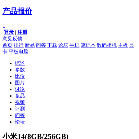
产品报价

登录
|
注册
意见反馈
首页
排行
新品
问答
下载
论坛
手机
笔记本
数码相机
主板
显
卡
平板电脑
综述
参数
比价
图片
讨论
竞品
视频
评测
问答
论坛
小米14(8GB/256GB)