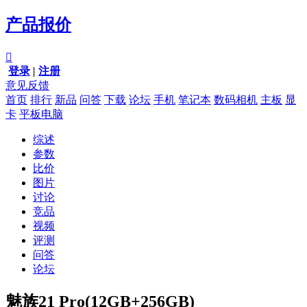
产品报价

登录
|
注册
意见反馈
首页
排行
新品
问答
下载
论坛
手机
笔记本
数码相机
主板
显
卡
平板电脑
综述
参数
比价
图片
讨论
竞品
视频
评测
问答
论坛
魅族21 Pro(12GB+256GB)