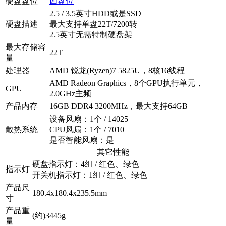
硬盘盘位
四盘位
2.5 / 3.5英寸HDD或是SSD
硬盘描述
最大支持单盘22T/7200转
2.5英寸无需特制硬盘架
最大存储容
22T
量
处理器
AMD 锐龙(Ryzen)7 5825U，8核16线程
AMD Radeon Graphics，8个GPU执行单元，
GPU
2.0GHz主频
产品内存
16GB DDR4 3200MHz，最大支持64GB
设备风扇：1个 / 14025
散热系统
CPU风扇：1个 / 7010
是否智能风扇：是
其它性能
硬盘指示灯：4组 / 红色、绿色
指示灯
开关机指示灯：1组 / 红色、绿色
产品尺
180.4x180.4x235.5mm
寸
产品重
(约)3445g
量