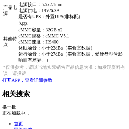
电源接口：5.5x2.1mm
产品电
电源供电：19V/6.3A
源
是否有UPS：外置UPS(非标配)
闪存
eMMC容量：32GB x2
eMMC规格：eMMC V5.1
其他特
eMMC速度：HS400
点
休眠噪音：小于22dBa（实验室数据）
运行噪音：小于27dBa（实验室数据，受硬盘型号影
响而有差异。）
*仅供参考，请以当地实际销售产品信息为准；如发现资料有
误，请投诉
打开APP，查看详细参数
相关搜索
换一批
正在加载中...
首页