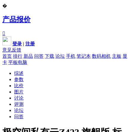
�
产品报价

登录
|
注册
意见反馈
首页
排行
新品
问答
下载
论坛
手机
笔记本
数码相机
主板
显
卡
平板电脑
综述
参数
比价
图片
讨论
评测
论坛
问答