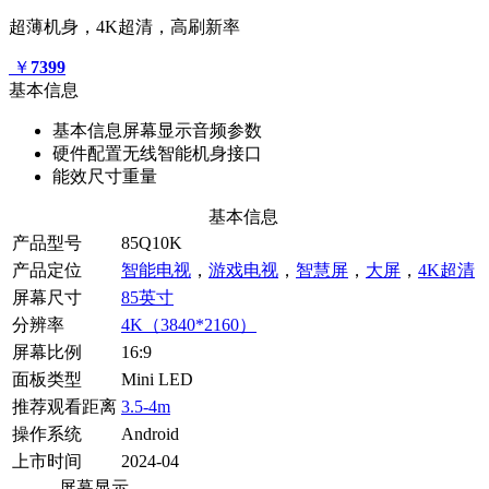
超薄机身，4K超清，高刷新率
￥
7399
基本信息
基本信息
屏幕显示
音频参数
硬件配置
无线智能
机身接口
能效
尺寸重量
基本信息
产品型号
85Q10K
产品定位
智能电视
，
游戏电视
，
智慧屏
，
大屏
，
4K超清
屏幕尺寸
85英寸
分辨率
4K（3840*2160）
屏幕比例
16:9
面板类型
Mini LED
推荐观看距离
3.5-4m
操作系统
Android
上市时间
2024-04
屏幕显示