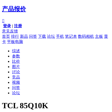
产品报价

登录
|
注册
意见反馈
首页
排行
新品
问答
下载
论坛
手机
笔记本
数码相机
主板
显
卡
平板电脑
综述
参数
比价
图片
讨论
竞品
视频
问答
论坛
TCL 85Q10K