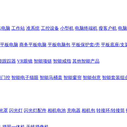
体电脑
工作站
准系统
工控设备
小型机
电脑终端机
瘦客户机
电脑
1平板电脑
商务平板电脑
平板电脑包
平板保护套/壳
平板底座/支
能跟踪器
VR眼镜
智能项链
智能戒指
其他智能产品
能门控
智能电子猫眼
智能马桶盖
智能窗帘
智能创意
智能套装组
光罩
闪光灯
闪光灯配件
相机电池
充电器
相机包
转接环/转接筒
机
摄照一体机
无线摄像机