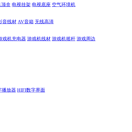
机顶盒
电视挂架
电视底座
空气环境机
影音线材
AV音箱
无线高清
游戏机充电器
游戏机线材
游戏机摇杆
游戏周边
数字播放器
HIFI数字界面