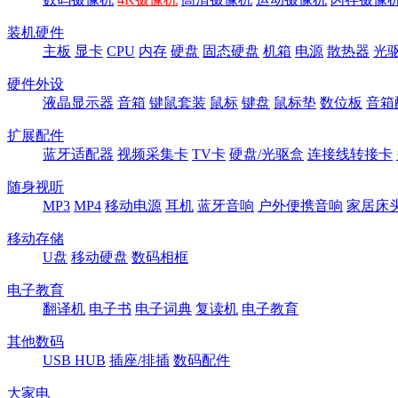
装机硬件
主板
显卡
CPU
内存
硬盘
固态硬盘
机箱
电源
散热器
光
硬件外设
液晶显示器
音箱
键鼠套装
鼠标
键盘
鼠标垫
数位板
音箱
扩展配件
蓝牙适配器
视频采集卡
TV卡
硬盘/光驱盒
连接线转接卡
随身视听
MP3
MP4
移动电源
耳机
蓝牙音响
户外便携音响
家居床
移动存储
U盘
移动硬盘
数码相框
电子教育
翻译机
电子书
电子词典
复读机
电子教育
其他数码
USB HUB
插座/排插
数码配件
大家电