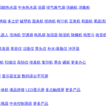
阳能热水器
中央热水器
浴霸
排气换气扇
洗碗机
消毒柜
烤箱
多士炉
破壁机
面条机
绞肉机
榨汁机
豆浆机
和面机
果蔬清
机器人
洗地机
空调扇
电风扇
加湿器
除湿机
除螨机
电熨斗
收音
美发器
美容仪
洁面仪
黑头仪
补水/蒸脸仪
冲牙器
机
扫描仪
高拍仪
传真机
复印机
墨盒
硒鼓
更多办公
架
显示器支架
数码讲台手写屏
一体机
液晶拼接
LED显示屏
多点触摸屏
更多产品
监视器
中央控制系统
更多产品