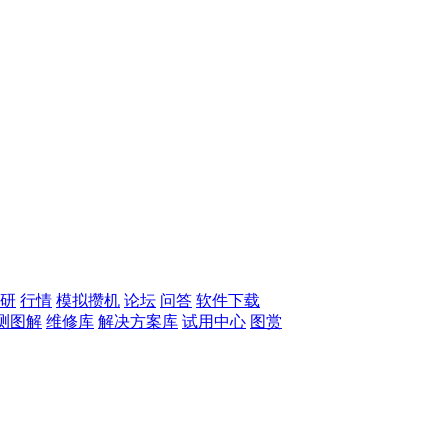
研
行情
模拟攒机
论坛
问答
软件下载
测图解
维修库
解决方案库
试用中心
图赏