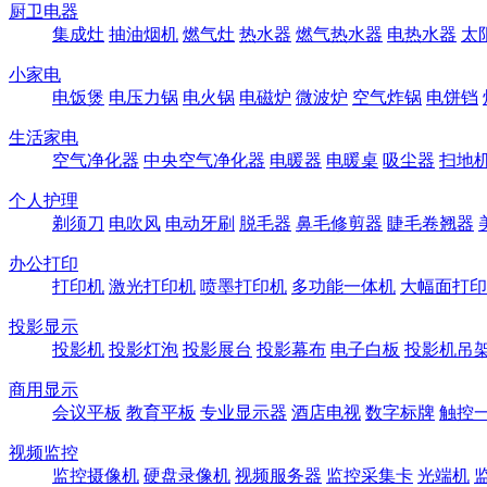
厨卫电器
集成灶
抽油烟机
燃气灶
热水器
燃气热水器
电热水器
太
小家电
电饭煲
电压力锅
电火锅
电磁炉
微波炉
空气炸锅
电饼铛
生活家电
空气净化器
中央空气净化器
电暖器
电暖桌
吸尘器
扫地
个人护理
剃须刀
电吹风
电动牙刷
脱毛器
鼻毛修剪器
睫毛卷翘器
办公打印
打印机
激光打印机
喷墨打印机
多功能一体机
大幅面打印
投影显示
投影机
投影灯泡
投影展台
投影幕布
电子白板
投影机吊
商用显示
会议平板
教育平板
专业显示器
酒店电视
数字标牌
触控
视频监控
监控摄像机
硬盘录像机
视频服务器
监控采集卡
光端机