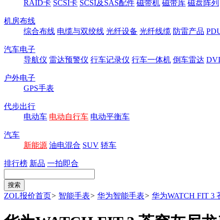
RAID卡
SCSI卡
SCSI及SAS配件
磁带机
磁带库
磁盘阵列
机房布线
综合布线
电缆与双绞线
光纤设备
光纤线缆
防雷产品
P
汽车电子
导航仪
雷达预警仪
行车记录仪
行车一体机
倒车雷达
DV
户外电子
GPS手表
代步出行
电动车
电动自行车
电动平衡车
汽车
新能源
油电混合
SUV
轿车
排行榜
新品
一拍即合
ZOL报价首页
>
智能手表
>
华为智能手表
>
华为WATCH FIT