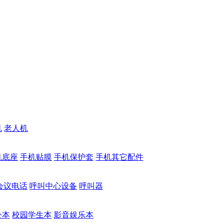
机
老人机
机底座
手机贴膜
手机保护套
手机其它配件
会议电话
呼叫中心设备
呼叫器
公本
校园学生本
影音娱乐本