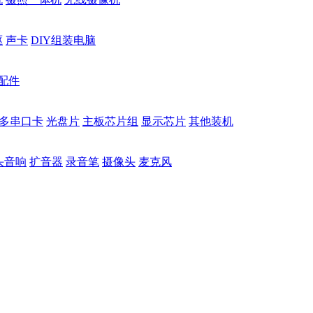
驱
声卡
DIY组装电脑
配件
多串口卡
光盘片
主板芯片组
显示芯片
其他装机
头音响
扩音器
录音笔
摄像头
麦克风