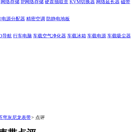
网络存储
IP网络存储
硬盘抽取盒
KVM切换器
网络延长器
磁带
DU电源分配器
精密空调
防静电地板
D导航
行车电脑
车载空气净化器
车载冰箱
车载电源
车载吸尘器
 3 苍穹灰尼龙表带
>
点评