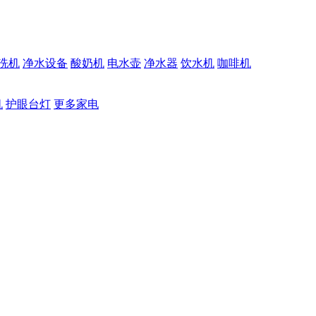
洗机
净水设备
酸奶机
电水壶
净水器
饮水机
咖啡机
机
护眼台灯
更多家电