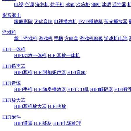
电视
空调
洗衣机
烘干机
冰箱
冷冻柜
酒柜
冰吧
遥控器
影音家电
家庭影院
迷你音响
电视播放机
DVD播放机
蓝光播放器
游戏机
掌上游戏机
游戏机
手柄
方向盘
游戏机贴膜
游戏机电池
HIFI一体机
HIFI功放一体机
HIFI耳放一体机
HIFI扬声器
HIFI耳机
HIFI附加扬声器
HIFI音箱
HIFI音源
HIFI手机
HIFI随身播放器
HIFI CD机
HIFI解码器
HIFI
HIFI放大器
HIFI耳机放大器
HIFI功放
HIFI附件
HIFI避震
HIFI线材
HIFI电源处理