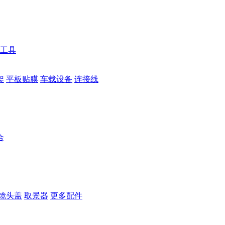
工具
架
平板贴膜
车载设备
连接线
合
镜头盖
取景器
更多配件