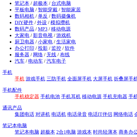
笔记本
/
超极本
/
台式电脑
平板电脑
/
智能穿戴
/
智能家居
数码相机
/
单反
/
数码摄像机
DIY硬件
/
外设
/
模拟攒机
数码产品
/
MP3
/
移动电源
大家电
/
影音电视
/
游戏机
厨卫电器
/
小家电
/
生活家电
办公打印
/
投影
/
监控
/
软件
服务器
/
网络
/
无线
/
布线
汽车
/
电动车
/
汽车电子
手机
手机
游戏手机
三防手机
全面屏手机
大屏手机
折叠屏手
手机配件
手机稳定器
手机电池
手机耳机
移动电源
手机充电器
手
通讯产品
集团电话
对讲机
电话机
电话录音
电话IT伴侣
网络电话
笔记本电脑
笔记本电脑
超极本
2合1电脑
游戏本
时尚轻薄本
商务办