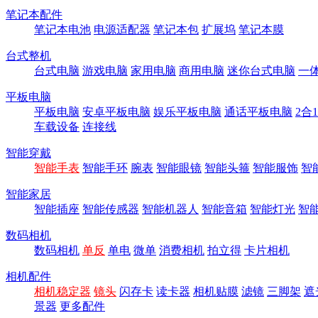
笔记本配件
笔记本电池
电源适配器
笔记本包
扩展坞
笔记本膜
台式整机
台式电脑
游戏电脑
家用电脑
商用电脑
迷你台式电脑
一
平板电脑
平板电脑
安卓平板电脑
娱乐平板电脑
通话平板电脑
2合
车载设备
连接线
智能穿戴
智能手表
智能手环
腕表
智能眼镜
智能头箍
智能服饰
智
智能家居
智能插座
智能传感器
智能机器人
智能音箱
智能灯光
智
数码相机
数码相机
单反
单电
微单
消费相机
拍立得
卡片相机
相机配件
相机稳定器
镜头
闪存卡
读卡器
相机贴膜
滤镜
三脚架
遮
景器
更多配件