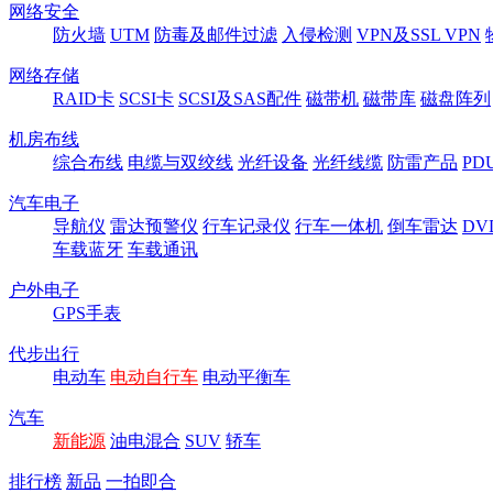
网络安全
防火墙
UTM
防毒及邮件过滤
入侵检测
VPN及SSL VPN
网络存储
RAID卡
SCSI卡
SCSI及SAS配件
磁带机
磁带库
磁盘阵列
机房布线
综合布线
电缆与双绞线
光纤设备
光纤线缆
防雷产品
P
汽车电子
导航仪
雷达预警仪
行车记录仪
行车一体机
倒车雷达
DV
车载蓝牙
车载通讯
户外电子
GPS手表
代步出行
电动车
电动自行车
电动平衡车
汽车
新能源
油电混合
SUV
轿车
排行榜
新品
一拍即合