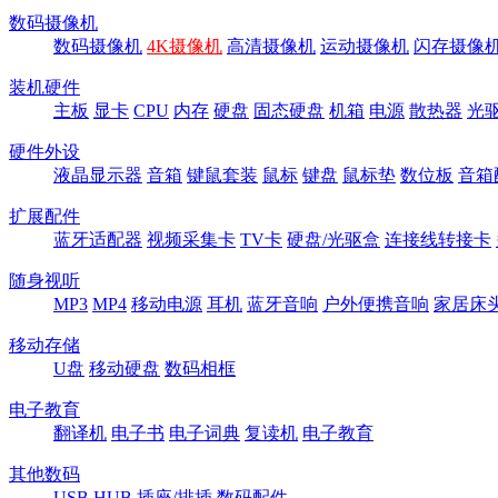
数码摄像机
数码摄像机
4K摄像机
高清摄像机
运动摄像机
闪存摄像
装机硬件
主板
显卡
CPU
内存
硬盘
固态硬盘
机箱
电源
散热器
光
硬件外设
液晶显示器
音箱
键鼠套装
鼠标
键盘
鼠标垫
数位板
音箱
扩展配件
蓝牙适配器
视频采集卡
TV卡
硬盘/光驱盒
连接线转接卡
随身视听
MP3
MP4
移动电源
耳机
蓝牙音响
户外便携音响
家居床
移动存储
U盘
移动硬盘
数码相框
电子教育
翻译机
电子书
电子词典
复读机
电子教育
其他数码
USB HUB
插座/排插
数码配件