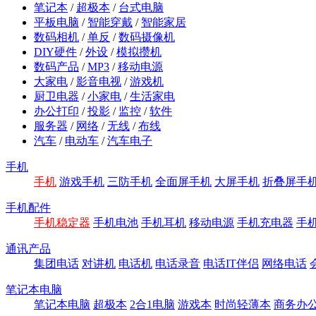
笔记本
/
超极本
/
台式电脑
平板电脑
/
智能穿戴
/
智能家居
数码相机
/
单反
/
数码摄像机
DIY硬件
/
外设
/
模拟攒机
数码产品
/
MP3
/
移动电源
大家电
/
影音电视
/
游戏机
厨卫电器
/
小家电
/
生活家电
办公打印
/
投影
/
监控
/
软件
服务器
/
网络
/
无线
/
布线
汽车
/
电动车
/
汽车电子
手机
手机
游戏手机
三防手机
全面屏手机
大屏手机
折叠屏手
手机配件
手机稳定器
手机电池
手机耳机
移动电源
手机充电器
手
通讯产品
集团电话
对讲机
电话机
电话录音
电话IT伴侣
网络电话
笔记本电脑
笔记本电脑
超极本
2合1电脑
游戏本
时尚轻薄本
商务办