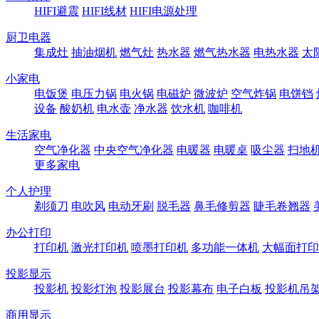
HIFI避震
HIFI线材
HIFI电源处理
厨卫电器
集成灶
抽油烟机
燃气灶
热水器
燃气热水器
电热水器
太
小家电
电饭煲
电压力锅
电火锅
电磁炉
微波炉
空气炸锅
电饼铛
设备
酸奶机
电水壶
净水器
饮水机
咖啡机
生活家电
空气净化器
中央空气净化器
电暖器
电暖桌
吸尘器
扫地
更多家电
个人护理
剃须刀
电吹风
电动牙刷
脱毛器
鼻毛修剪器
睫毛卷翘器
办公打印
打印机
激光打印机
喷墨打印机
多功能一体机
大幅面打印
投影显示
投影机
投影灯泡
投影展台
投影幕布
电子白板
投影机吊
商用显示