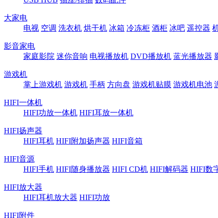
大家电
电视
空调
洗衣机
烘干机
冰箱
冷冻柜
酒柜
冰吧
遥控器
影音家电
家庭影院
迷你音响
电视播放机
DVD播放机
蓝光播放器
游戏机
掌上游戏机
游戏机
手柄
方向盘
游戏机贴膜
游戏机电池
HIFI一体机
HIFI功放一体机
HIFI耳放一体机
HIFI扬声器
HIFI耳机
HIFI附加扬声器
HIFI音箱
HIFI音源
HIFI手机
HIFI随身播放器
HIFI CD机
HIFI解码器
HIFI
HIFI放大器
HIFI耳机放大器
HIFI功放
HIFI附件