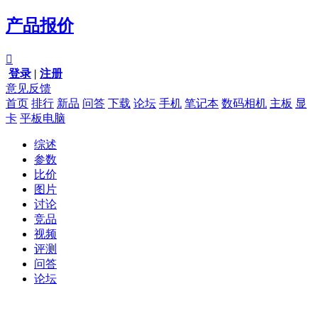
产品报价

登录
|
注册
意见反馈
首页
排行
新品
问答
下载
论坛
手机
笔记本
数码相机
主板
显
卡
平板电脑
综述
参数
比价
图片
讨论
竞品
视频
评测
问答
论坛