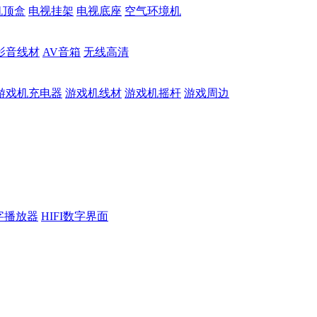
机顶盒
电视挂架
电视底座
空气环境机
影音线材
AV音箱
无线高清
游戏机充电器
游戏机线材
游戏机摇杆
游戏周边
数字播放器
HIFI数字界面