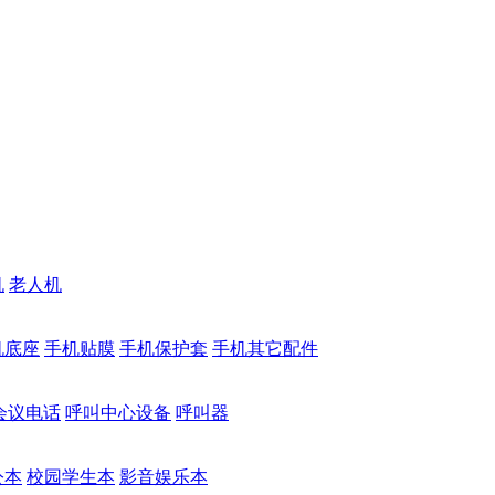
机
老人机
机底座
手机贴膜
手机保护套
手机其它配件
会议电话
呼叫中心设备
呼叫器
公本
校园学生本
影音娱乐本