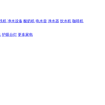
洗机
净水设备
酸奶机
电水壶
净水器
饮水机
咖啡机
机
护眼台灯
更多家电