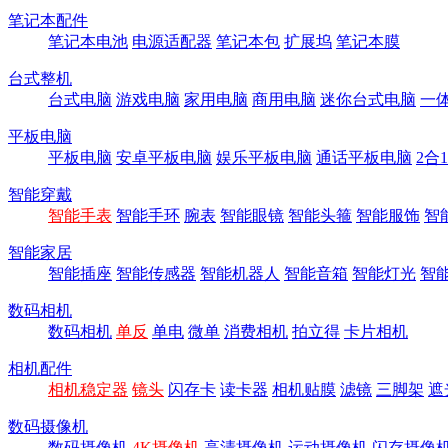
笔记本配件
笔记本电池
电源适配器
笔记本包
扩展坞
笔记本膜
台式整机
台式电脑
游戏电脑
家用电脑
商用电脑
迷你台式电脑
一
平板电脑
平板电脑
安卓平板电脑
娱乐平板电脑
通话平板电脑
2合
智能穿戴
智能手表
智能手环
腕表
智能眼镜
智能头箍
智能服饰
智
智能家居
智能插座
智能传感器
智能机器人
智能音箱
智能灯光
智
数码相机
数码相机
单反
单电
微单
消费相机
拍立得
卡片相机
相机配件
相机稳定器
镜头
闪存卡
读卡器
相机贴膜
滤镜
三脚架
遮
数码摄像机
数码摄像机
4K摄像机
高清摄像机
运动摄像机
闪存摄像