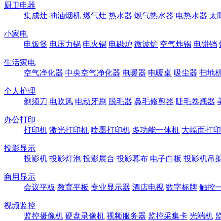
厨卫电器
集成灶
抽油烟机
燃气灶
热水器
燃气热水器
电热水器
太
小家电
电饭煲
电压力锅
电火锅
电磁炉
微波炉
空气炸锅
电饼铛
生活家电
空气净化器
中央空气净化器
电暖器
电暖桌
吸尘器
扫地
个人护理
剃须刀
电吹风
电动牙刷
脱毛器
鼻毛修剪器
睫毛卷翘器
办公打印
打印机
激光打印机
喷墨打印机
多功能一体机
大幅面打印
投影显示
投影机
投影灯泡
投影展台
投影幕布
电子白板
投影机吊
商用显示
会议平板
教育平板
专业显示器
酒店电视
数字标牌
触控
视频监控
监控摄像机
硬盘录像机
视频服务器
监控采集卡
光端机