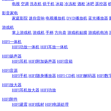
电视
空调
洗衣机
烘干机
冰箱
冷冻柜
酒柜
冰吧
遥控器
影音家电
家庭影院
迷你音响
电视播放机
DVD播放机
蓝光播放器
游戏机
掌上游戏机
游戏机
手柄
方向盘
游戏机贴膜
游戏机电池
HIFI一体机
HIFI功放一体机
HIFI耳放一体机
HIFI扬声器
HIFI耳机
HIFI附加扬声器
HIFI音箱
HIFI音源
HIFI手机
HIFI随身播放器
HIFI CD机
HIFI解码器
HIFI
HIFI放大器
HIFI耳机放大器
HIFI功放
HIFI附件
HIFI避震
HIFI线材
HIFI电源处理