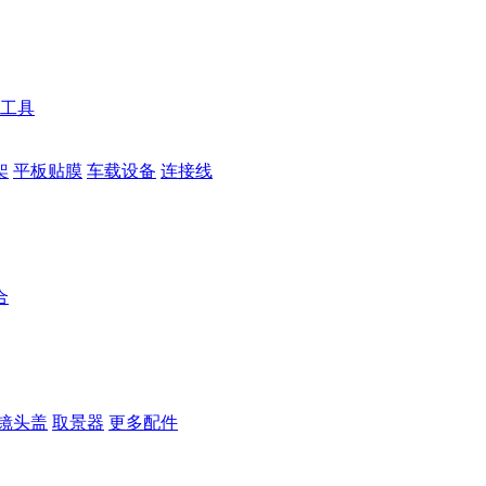
工具
架
平板贴膜
车载设备
连接线
合
镜头盖
取景器
更多配件