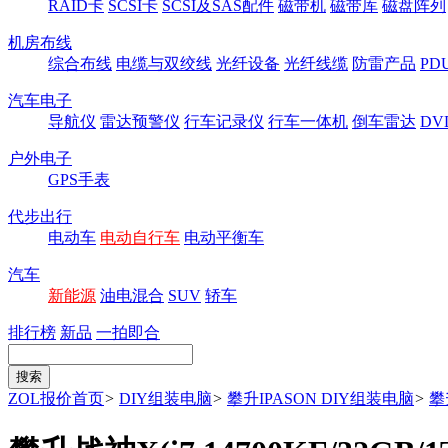
RAID卡
SCSI卡
SCSI及SAS配件
磁带机
磁带库
磁盘阵列
机房布线
综合布线
电缆与双绞线
光纤设备
光纤线缆
防雷产品
P
汽车电子
导航仪
雷达预警仪
行车记录仪
行车一体机
倒车雷达
DV
户外电子
GPS手表
代步出行
电动车
电动自行车
电动平衡车
汽车
新能源
油电混合
SUV
轿车
排行榜
新品
一拍即合
ZOL报价首页
>
DIY组装电脑
>
攀升IPASON DIY组装电脑
>
攀升