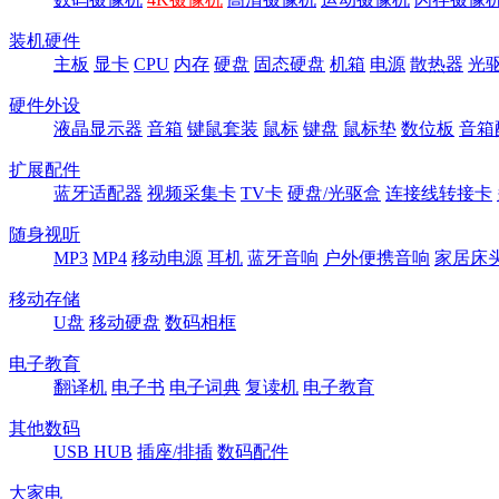
装机硬件
主板
显卡
CPU
内存
硬盘
固态硬盘
机箱
电源
散热器
光
硬件外设
液晶显示器
音箱
键鼠套装
鼠标
键盘
鼠标垫
数位板
音箱
扩展配件
蓝牙适配器
视频采集卡
TV卡
硬盘/光驱盒
连接线转接卡
随身视听
MP3
MP4
移动电源
耳机
蓝牙音响
户外便携音响
家居床
移动存储
U盘
移动硬盘
数码相框
电子教育
翻译机
电子书
电子词典
复读机
电子教育
其他数码
USB HUB
插座/排插
数码配件
大家电