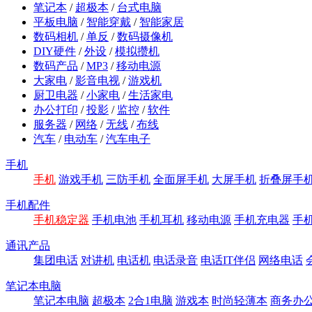
笔记本
/
超极本
/
台式电脑
平板电脑
/
智能穿戴
/
智能家居
数码相机
/
单反
/
数码摄像机
DIY硬件
/
外设
/
模拟攒机
数码产品
/
MP3
/
移动电源
大家电
/
影音电视
/
游戏机
厨卫电器
/
小家电
/
生活家电
办公打印
/
投影
/
监控
/
软件
服务器
/
网络
/
无线
/
布线
汽车
/
电动车
/
汽车电子
手机
手机
游戏手机
三防手机
全面屏手机
大屏手机
折叠屏手
手机配件
手机稳定器
手机电池
手机耳机
移动电源
手机充电器
手
通讯产品
集团电话
对讲机
电话机
电话录音
电话IT伴侣
网络电话
笔记本电脑
笔记本电脑
超极本
2合1电脑
游戏本
时尚轻薄本
商务办