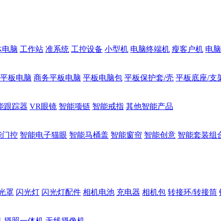
体电脑
工作站
准系统
工控设备
小型机
电脑终端机
瘦客户机
电脑
1平板电脑
商务平板电脑
平板电脑包
平板保护套/壳
平板底座/支
能跟踪器
VR眼镜
智能项链
智能戒指
其他智能产品
能门控
智能电子猫眼
智能马桶盖
智能窗帘
智能创意
智能套装组
光罩
闪光灯
闪光灯配件
相机电池
充电器
相机包
转接环/转接筒
机
摄照一体机
无线摄像机