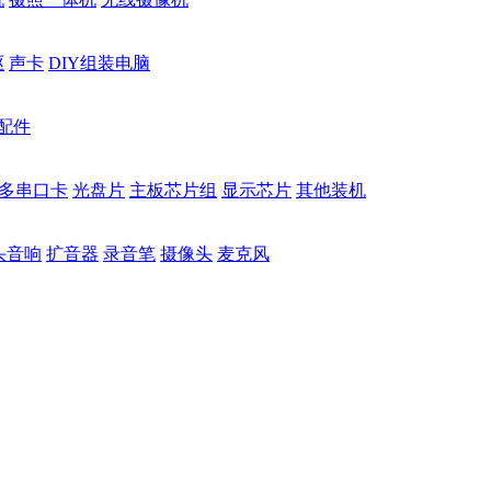
驱
声卡
DIY组装电脑
配件
多串口卡
光盘片
主板芯片组
显示芯片
其他装机
头音响
扩音器
录音笔
摄像头
麦克风