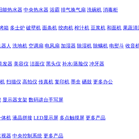
阳能热水器
中央热水器
浴霸
排气换气扇
洗碗机
消毒柜
烤箱
多士炉
破壁机
面条机
绞肉机
榨汁机
豆浆机
和面机
果蔬清
机器人
洗地机
空调扇
电风扇
加湿器
除湿机
除螨机
电熨斗
收音
美发器
美容仪
洁面仪
黑头仪
补水/蒸脸仪
冲牙器
机
扫描仪
高拍仪
传真机
复印机
墨盒
硒鼓
更多办公
架
显示器支架
数码讲台手写屏
一体机
液晶拼接
LED显示屏
多点触摸屏
更多产品
监视器
中央控制系统
更多产品