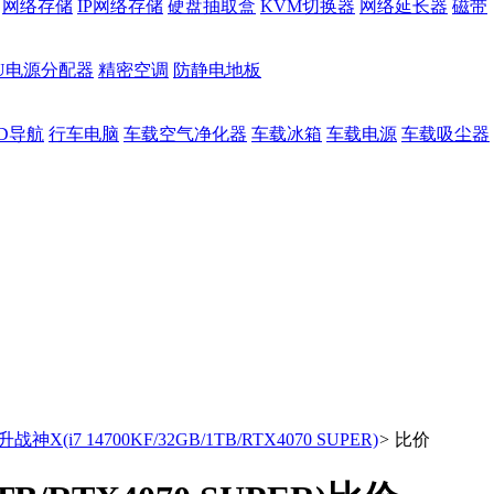
网络存储
IP网络存储
硬盘抽取盒
KVM切换器
网络延长器
磁带
DU电源分配器
精密空调
防静电地板
D导航
行车电脑
车载空气净化器
车载冰箱
车载电源
车载吸尘器
战神X(i7 14700KF/32GB/1TB/RTX4070 SUPER)
>
比价