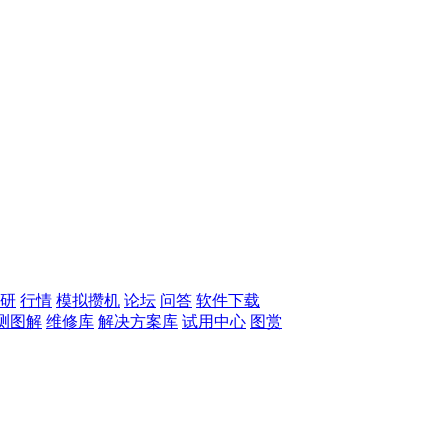
研
行情
模拟攒机
论坛
问答
软件下载
测图解
维修库
解决方案库
试用中心
图赏