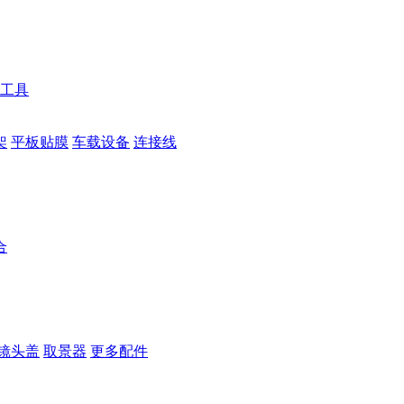
工具
架
平板贴膜
车载设备
连接线
合
镜头盖
取景器
更多配件