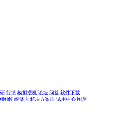
研
行情
模拟攒机
论坛
问答
软件下载
测图解
维修库
解决方案库
试用中心
图赏