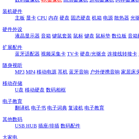
装机硬件
主板
显卡
CPU
内存
硬盘
固态硬盘
机箱
电源
散热器
光
硬件外设
液晶显示器
音箱
键鼠套装
鼠标
键盘
鼠标垫
数位板
音箱
扩展配件
蓝牙适配器
视频采集卡
TV卡
硬盘/光驱盒
连接线转接卡
随身视听
MP3
MP4
移动电源
耳机
蓝牙音响
户外便携音响
家居床
移动存储
U盘
移动硬盘
数码相框
电子教育
翻译机
电子书
电子词典
复读机
电子教育
其他数码
USB HUB
插座/排插
数码配件
大家电