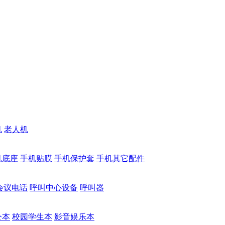
机
老人机
机底座
手机贴膜
手机保护套
手机其它配件
会议电话
呼叫中心设备
呼叫器
公本
校园学生本
影音娱乐本