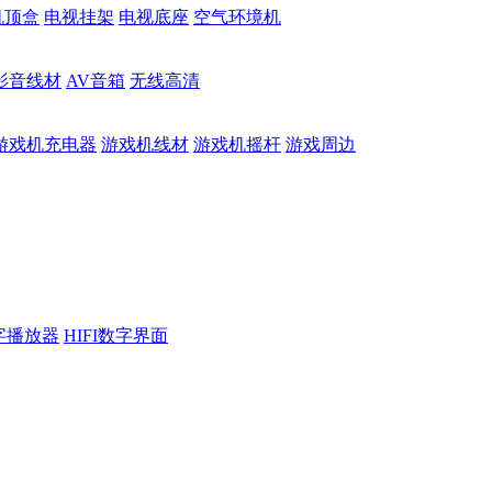
机顶盒
电视挂架
电视底座
空气环境机
影音线材
AV音箱
无线高清
游戏机充电器
游戏机线材
游戏机摇杆
游戏周边
数字播放器
HIFI数字界面