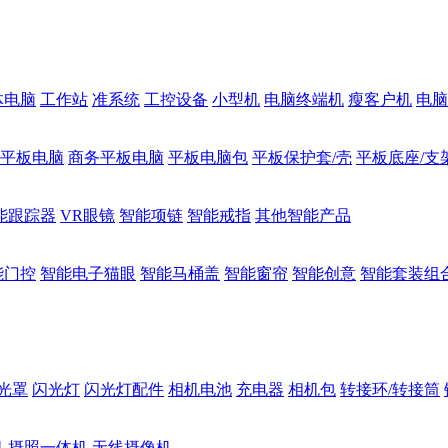
体电脑
工作站
准系统
工控设备
小型机
电脑终端机
瘦客户机
电脑
1平板电脑
商务平板电脑
平板电脑包
平板保护套/壳
平板底座/支
能跟踪器
VR眼镜
智能项链
智能戒指
其他智能产品
能门控
智能电子猫眼
智能马桶盖
智能窗帘
智能创意
智能套装组
光罩
闪光灯
闪光灯配件
相机电池
充电器
相机包
转接环/转接筒
机
摄照一体机
无线摄像机