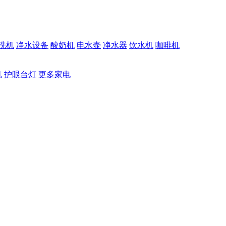
洗机
净水设备
酸奶机
电水壶
净水器
饮水机
咖啡机
机
护眼台灯
更多家电