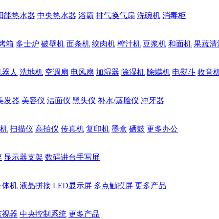
阳能热水器
中央热水器
浴霸
排气换气扇
洗碗机
消毒柜
烤箱
多士炉
破壁机
面条机
绞肉机
榨汁机
豆浆机
和面机
果蔬清
机器人
洗地机
空调扇
电风扇
加湿器
除湿机
除螨机
电熨斗
收音
美发器
美容仪
洁面仪
黑头仪
补水/蒸脸仪
冲牙器
机
扫描仪
高拍仪
传真机
复印机
墨盒
硒鼓
更多办公
架
显示器支架
数码讲台手写屏
一体机
液晶拼接
LED显示屏
多点触摸屏
更多产品
监视器
中央控制系统
更多产品