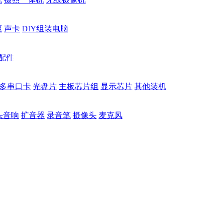
驱
声卡
DIY组装电脑
配件
多串口卡
光盘片
主板芯片组
显示芯片
其他装机
头音响
扩音器
录音笔
摄像头
麦克风