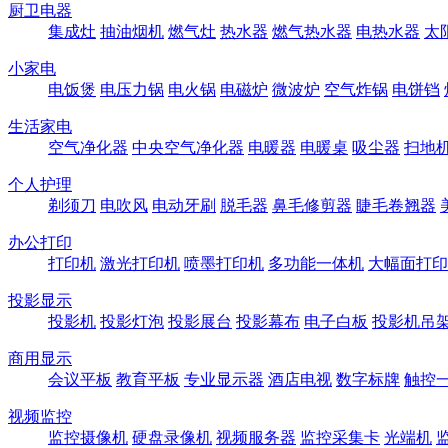
厨卫电器
集成灶
抽油烟机
燃气灶
热水器
燃气热水器
电热水器
太
小家电
电饭煲
电压力锅
电火锅
电磁炉
微波炉
空气炸锅
电饼铛
生活家电
空气净化器
中央空气净化器
电暖器
电暖桌
吸尘器
扫地
个人护理
剃须刀
电吹风
电动牙刷
脱毛器
鼻毛修剪器
睫毛卷翘器
办公打印
打印机
激光打印机
喷墨打印机
多功能一体机
大幅面打印
投影显示
投影机
投影灯泡
投影展台
投影幕布
电子白板
投影机吊
商用显示
会议平板
教育平板
专业显示器
酒店电视
数字标牌
触控
视频监控
监控摄像机
硬盘录像机
视频服务器
监控采集卡
光端机