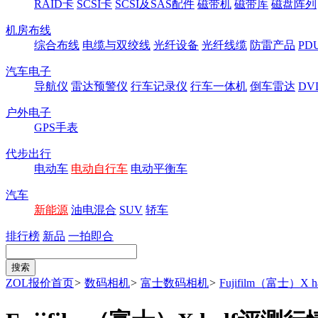
RAID卡
SCSI卡
SCSI及SAS配件
磁带机
磁带库
磁盘阵列
机房布线
综合布线
电缆与双绞线
光纤设备
光纤线缆
防雷产品
P
汽车电子
导航仪
雷达预警仪
行车记录仪
行车一体机
倒车雷达
DV
户外电子
GPS手表
代步出行
电动车
电动自行车
电动平衡车
汽车
新能源
油电混合
SUV
轿车
排行榜
新品
一拍即合
ZOL报价首页
>
数码相机
>
富士数码相机
>
Fujifilm（富士）X ha