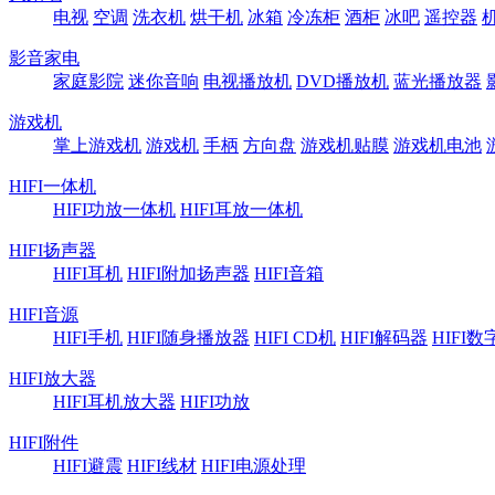
电视
空调
洗衣机
烘干机
冰箱
冷冻柜
酒柜
冰吧
遥控器
影音家电
家庭影院
迷你音响
电视播放机
DVD播放机
蓝光播放器
游戏机
掌上游戏机
游戏机
手柄
方向盘
游戏机贴膜
游戏机电池
HIFI一体机
HIFI功放一体机
HIFI耳放一体机
HIFI扬声器
HIFI耳机
HIFI附加扬声器
HIFI音箱
HIFI音源
HIFI手机
HIFI随身播放器
HIFI CD机
HIFI解码器
HIFI
HIFI放大器
HIFI耳机放大器
HIFI功放
HIFI附件
HIFI避震
HIFI线材
HIFI电源处理