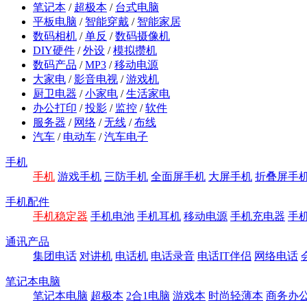
笔记本
/
超极本
/
台式电脑
平板电脑
/
智能穿戴
/
智能家居
数码相机
/
单反
/
数码摄像机
DIY硬件
/
外设
/
模拟攒机
数码产品
/
MP3
/
移动电源
大家电
/
影音电视
/
游戏机
厨卫电器
/
小家电
/
生活家电
办公打印
/
投影
/
监控
/
软件
服务器
/
网络
/
无线
/
布线
汽车
/
电动车
/
汽车电子
手机
手机
游戏手机
三防手机
全面屏手机
大屏手机
折叠屏手
手机配件
手机稳定器
手机电池
手机耳机
移动电源
手机充电器
手
通讯产品
集团电话
对讲机
电话机
电话录音
电话IT伴侣
网络电话
笔记本电脑
笔记本电脑
超极本
2合1电脑
游戏本
时尚轻薄本
商务办