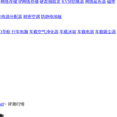
网络存储
IP网络存储
硬盘抽取盒
KVM切换器
网络延长器
磁带
DU电源分配器
精密空调
防静电地板
D导航
行车电脑
车载空气净化器
车载冰箱
车载电源
车载吸尘器
lf
>
评测行情