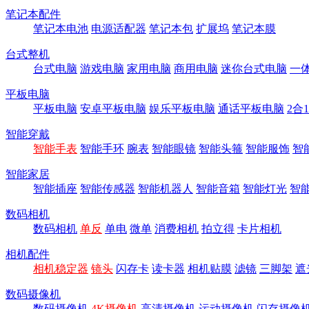
笔记本配件
笔记本电池
电源适配器
笔记本包
扩展坞
笔记本膜
台式整机
台式电脑
游戏电脑
家用电脑
商用电脑
迷你台式电脑
一
平板电脑
平板电脑
安卓平板电脑
娱乐平板电脑
通话平板电脑
2合
智能穿戴
智能手表
智能手环
腕表
智能眼镜
智能头箍
智能服饰
智
智能家居
智能插座
智能传感器
智能机器人
智能音箱
智能灯光
智
数码相机
数码相机
单反
单电
微单
消费相机
拍立得
卡片相机
相机配件
相机稳定器
镜头
闪存卡
读卡器
相机贴膜
滤镜
三脚架
遮
数码摄像机
数码摄像机
4K摄像机
高清摄像机
运动摄像机
闪存摄像