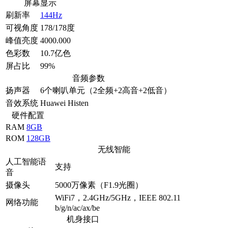
屏幕显示
刷新率
144Hz
可视角度
178/178度
峰值亮度
4000.000
色彩数
10.7亿色
屏占比
99%
音频参数
扬声器
6个喇叭单元（2全频+2高音+2低音）
音效系统
Huawei Histen
硬件配置
RAM
8GB
ROM
128GB
无线智能
人工智能语
支持
音
摄像头
5000万像素（F1.9光圈）
WiFi7，2.4GHz/5GHz，IEEE 802.11
网络功能
b/g/n/ac/ax/be
机身接口