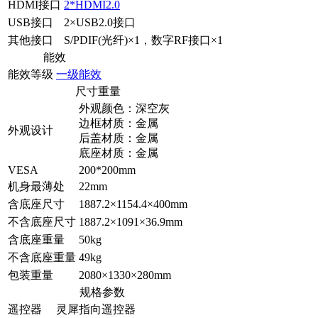
HDMI接口
2*HDMI2.0
USB接口
2×USB2.0接口
其他接口
S/PDIF(光纤)×1，数字RF接口×1
能效
能效等级
一级能效
尺寸重量
外观颜色：深空灰
边框材质：金属
外观设计
后盖材质：金属
底座材质：金属
VESA
200*200mm
机身最薄处
22mm
含底座尺寸
1887.2×1154.4×400mm
不含底座尺寸
1887.2×1091×36.9mm
含底座重量
50kg
不含底座重量
49kg
包装重量
2080×1330×280mm
规格参数
遥控器
灵犀指向遥控器