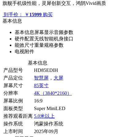
旗舰手机级性能，灵犀创新交互，鸿鹄Vivid画质
到手价：
￥
15999
购买
基本信息
基本信息
屏幕显示
音频参数
硬件配置
无线智能
机身接口
能效
尺寸重量
规格参数
电视附件
基本信息
产品型号
HD85EDIH
产品定位
智慧屏
，
大屏
屏幕尺寸
85英寸
分辨率
4K（3840*2160）
屏幕比例
16:9
面板类型
Super MiniLED
推荐观看距离
5.0米以上
操作系统
鸿蒙操作系统
上市时间
2025年09月