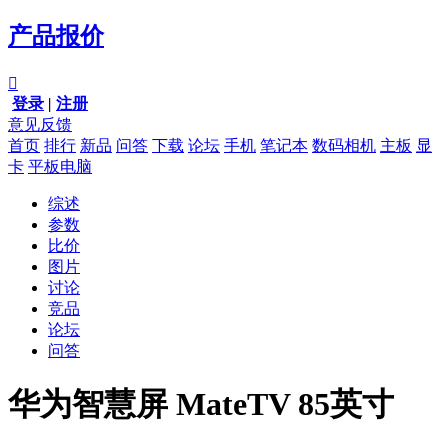
产品报价

登录
|
注册
意见反馈
首页
排行
新品
问答
下载
论坛
手机
笔记本
数码相机
主板
显
卡
平板电脑
综述
参数
比价
图片
讨论
竞品
论坛
问答
华为智慧屏 MateTV 85英寸