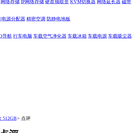
网络存储
IP网络存储
硬盘抽取盒
KVM切换器
网络延长器
磁带
DU电源分配器
精密空调
防静电地板
D导航
行车电脑
车载空气净化器
车载冰箱
车载电源
车载吸尘器
5款 512GB
>
点评