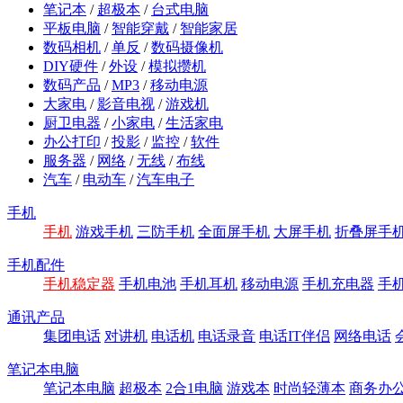
笔记本
/
超极本
/
台式电脑
平板电脑
/
智能穿戴
/
智能家居
数码相机
/
单反
/
数码摄像机
DIY硬件
/
外设
/
模拟攒机
数码产品
/
MP3
/
移动电源
大家电
/
影音电视
/
游戏机
厨卫电器
/
小家电
/
生活家电
办公打印
/
投影
/
监控
/
软件
服务器
/
网络
/
无线
/
布线
汽车
/
电动车
/
汽车电子
手机
手机
游戏手机
三防手机
全面屏手机
大屏手机
折叠屏手
手机配件
手机稳定器
手机电池
手机耳机
移动电源
手机充电器
手
通讯产品
集团电话
对讲机
电话机
电话录音
电话IT伴侣
网络电话
笔记本电脑
笔记本电脑
超极本
2合1电脑
游戏本
时尚轻薄本
商务办