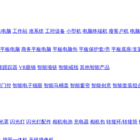
体电脑
工作站
准系统
工控设备
小型机
电脑终端机
瘦客户机
电脑
1平板电脑
商务平板电脑
平板电脑包
平板保护套/壳
平板底座/支
能跟踪器
VR眼镜
智能项链
智能戒指
其他智能产品
能门控
智能电子猫眼
智能马桶盖
智能窗帘
智能创意
智能套装组
光罩
闪光灯
闪光灯配件
相机电池
充电器
相机包
转接环/转接筒
机
摄照一体机
无线摄像机