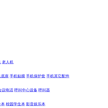
机
老人机
机底座
手机贴膜
手机保护套
手机其它配件
会议电话
呼叫中心设备
呼叫器
公本
校园学生本
影音娱乐本