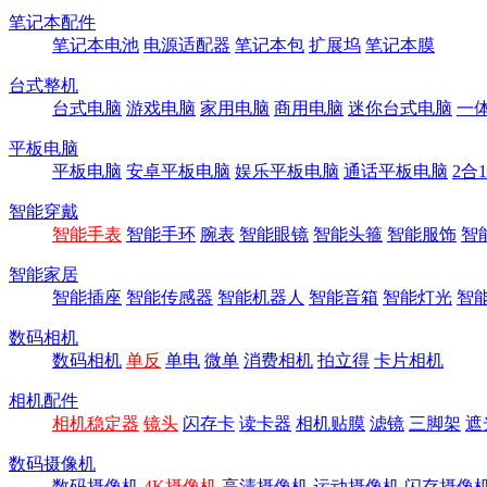
笔记本配件
笔记本电池
电源适配器
笔记本包
扩展坞
笔记本膜
台式整机
台式电脑
游戏电脑
家用电脑
商用电脑
迷你台式电脑
一
平板电脑
平板电脑
安卓平板电脑
娱乐平板电脑
通话平板电脑
2合
智能穿戴
智能手表
智能手环
腕表
智能眼镜
智能头箍
智能服饰
智
智能家居
智能插座
智能传感器
智能机器人
智能音箱
智能灯光
智
数码相机
数码相机
单反
单电
微单
消费相机
拍立得
卡片相机
相机配件
相机稳定器
镜头
闪存卡
读卡器
相机贴膜
滤镜
三脚架
遮
数码摄像机
数码摄像机
4K摄像机
高清摄像机
运动摄像机
闪存摄像