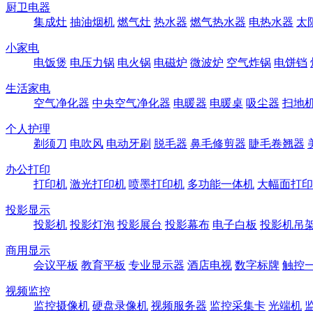
厨卫电器
集成灶
抽油烟机
燃气灶
热水器
燃气热水器
电热水器
太
小家电
电饭煲
电压力锅
电火锅
电磁炉
微波炉
空气炸锅
电饼铛
生活家电
空气净化器
中央空气净化器
电暖器
电暖桌
吸尘器
扫地
个人护理
剃须刀
电吹风
电动牙刷
脱毛器
鼻毛修剪器
睫毛卷翘器
办公打印
打印机
激光打印机
喷墨打印机
多功能一体机
大幅面打印
投影显示
投影机
投影灯泡
投影展台
投影幕布
电子白板
投影机吊
商用显示
会议平板
教育平板
专业显示器
酒店电视
数字标牌
触控
视频监控
监控摄像机
硬盘录像机
视频服务器
监控采集卡
光端机