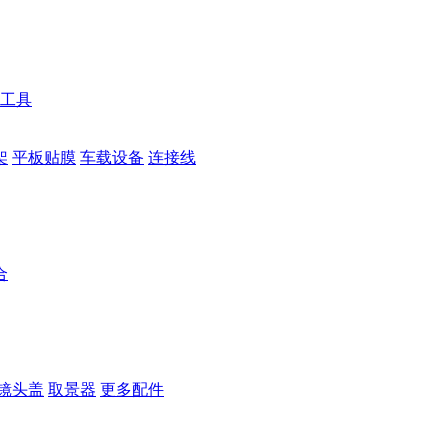
工具
架
平板贴膜
车载设备
连接线
合
镜头盖
取景器
更多配件