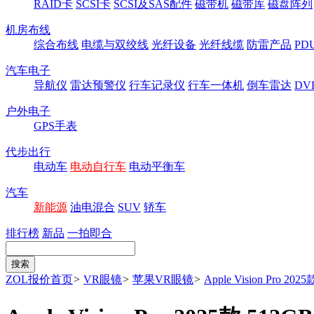
RAID卡
SCSI卡
SCSI及SAS配件
磁带机
磁带库
磁盘阵列
机房布线
综合布线
电缆与双绞线
光纤设备
光纤线缆
防雷产品
P
汽车电子
导航仪
雷达预警仪
行车记录仪
行车一体机
倒车雷达
DV
户外电子
GPS手表
代步出行
电动车
电动自行车
电动平衡车
汽车
新能源
油电混合
SUV
轿车
排行榜
新品
一拍即合
ZOL报价首页
>
VR眼镜
>
苹果VR眼镜
>
Apple Vision Pro 202