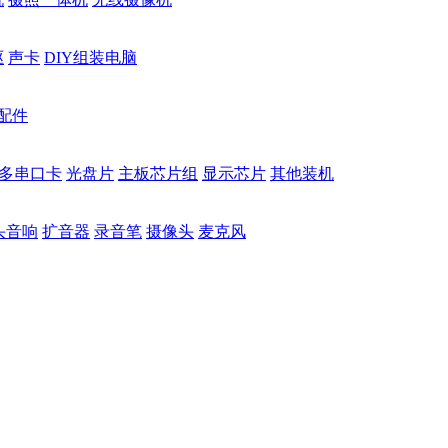
驱
声卡
DIY组装电脑
配件
多串口卡
光盘片
主板芯片组
显示芯片
其他装机
头音响
扩音器
录音笔
摄像头
麦克风