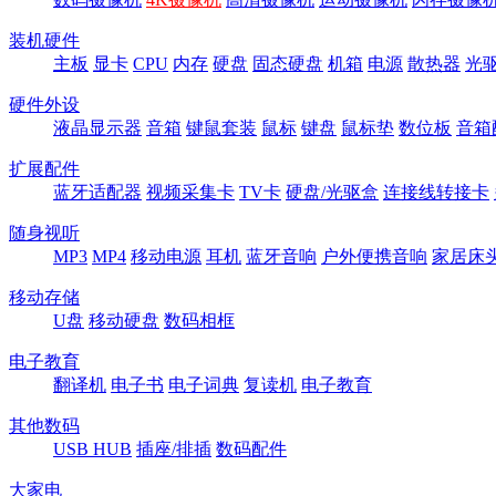
装机硬件
主板
显卡
CPU
内存
硬盘
固态硬盘
机箱
电源
散热器
光
硬件外设
液晶显示器
音箱
键鼠套装
鼠标
键盘
鼠标垫
数位板
音箱
扩展配件
蓝牙适配器
视频采集卡
TV卡
硬盘/光驱盒
连接线转接卡
随身视听
MP3
MP4
移动电源
耳机
蓝牙音响
户外便携音响
家居床
移动存储
U盘
移动硬盘
数码相框
电子教育
翻译机
电子书
电子词典
复读机
电子教育
其他数码
USB HUB
插座/排插
数码配件
大家电