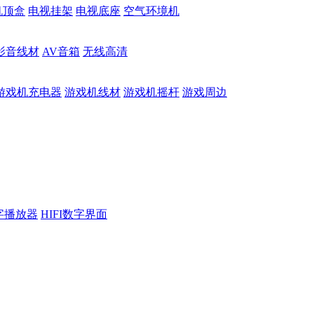
机顶盒
电视挂架
电视底座
空气环境机
影音线材
AV音箱
无线高清
游戏机充电器
游戏机线材
游戏机摇杆
游戏周边
数字播放器
HIFI数字界面