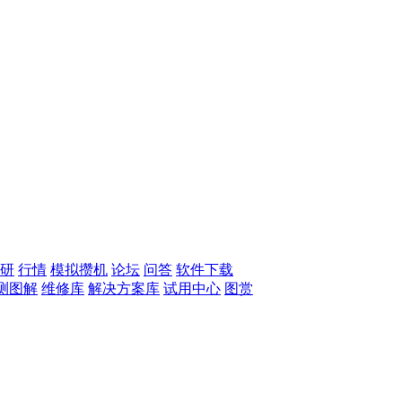
研
行情
模拟攒机
论坛
问答
软件下载
测图解
维修库
解决方案库
试用中心
图赏