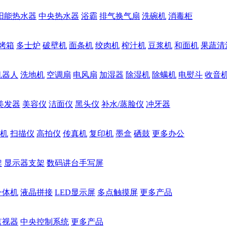
阳能热水器
中央热水器
浴霸
排气换气扇
洗碗机
消毒柜
烤箱
多士炉
破壁机
面条机
绞肉机
榨汁机
豆浆机
和面机
果蔬清
机器人
洗地机
空调扇
电风扇
加湿器
除湿机
除螨机
电熨斗
收音
美发器
美容仪
洁面仪
黑头仪
补水/蒸脸仪
冲牙器
机
扫描仪
高拍仪
传真机
复印机
墨盒
硒鼓
更多办公
架
显示器支架
数码讲台手写屏
一体机
液晶拼接
LED显示屏
多点触摸屏
更多产品
监视器
中央控制系统
更多产品