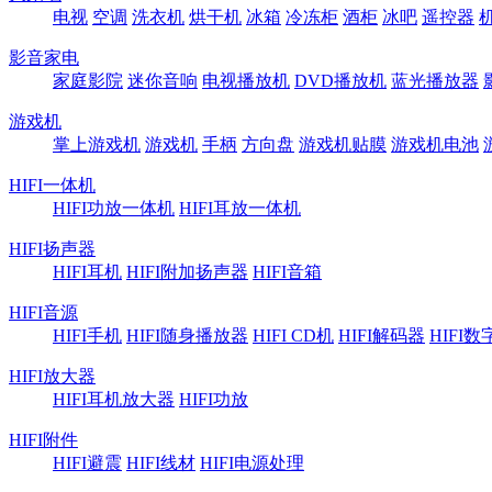
电视
空调
洗衣机
烘干机
冰箱
冷冻柜
酒柜
冰吧
遥控器
影音家电
家庭影院
迷你音响
电视播放机
DVD播放机
蓝光播放器
游戏机
掌上游戏机
游戏机
手柄
方向盘
游戏机贴膜
游戏机电池
HIFI一体机
HIFI功放一体机
HIFI耳放一体机
HIFI扬声器
HIFI耳机
HIFI附加扬声器
HIFI音箱
HIFI音源
HIFI手机
HIFI随身播放器
HIFI CD机
HIFI解码器
HIFI
HIFI放大器
HIFI耳机放大器
HIFI功放
HIFI附件
HIFI避震
HIFI线材
HIFI电源处理