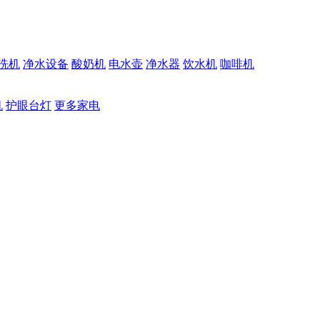
洗机
净水设备
酸奶机
电水壶
净水器
饮水机
咖啡机
机
护眼台灯
更多家电