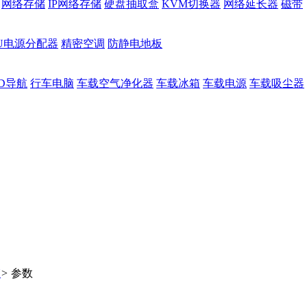
网络存储
IP网络存储
硬盘抽取盒
KVM切换器
网络延长器
磁带
DU电源分配器
精密空调
防静电地板
D导航
行车电脑
车载空气净化器
车载冰箱
车载电源
车载吸尘器
N
>
参数