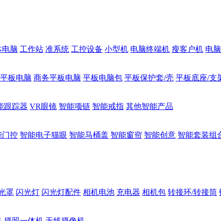
体电脑
工作站
准系统
工控设备
小型机
电脑终端机
瘦客户机
电脑
1平板电脑
商务平板电脑
平板电脑包
平板保护套/壳
平板底座/支
能跟踪器
VR眼镜
智能项链
智能戒指
其他智能产品
能门控
智能电子猫眼
智能马桶盖
智能窗帘
智能创意
智能套装组
光罩
闪光灯
闪光灯配件
相机电池
充电器
相机包
转接环/转接筒
机
摄照一体机
无线摄像机