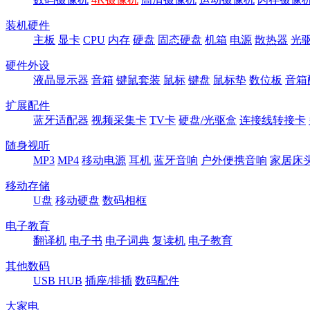
装机硬件
主板
显卡
CPU
内存
硬盘
固态硬盘
机箱
电源
散热器
光
硬件外设
液晶显示器
音箱
键鼠套装
鼠标
键盘
鼠标垫
数位板
音箱
扩展配件
蓝牙适配器
视频采集卡
TV卡
硬盘/光驱盒
连接线转接卡
随身视听
MP3
MP4
移动电源
耳机
蓝牙音响
户外便携音响
家居床
移动存储
U盘
移动硬盘
数码相框
电子教育
翻译机
电子书
电子词典
复读机
电子教育
其他数码
USB HUB
插座/排插
数码配件
大家电