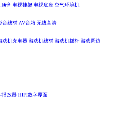
机顶盒
电视挂架
电视底座
空气环境机
影音线材
AV音箱
无线高清
游戏机充电器
游戏机线材
游戏机摇杆
游戏周边
数字播放器
HIFI数字界面