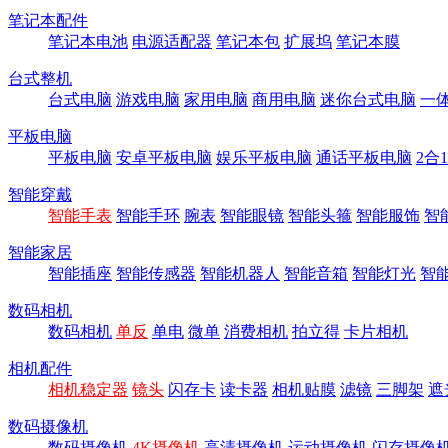
笔记本配件
笔记本电池
电源适配器
笔记本包
扩展坞
笔记本膜
台式整机
台式电脑
游戏电脑
家用电脑
商用电脑
迷你台式电脑
一
平板电脑
平板电脑
安卓平板电脑
娱乐平板电脑
通话平板电脑
2合
智能穿戴
智能手表
智能手环
腕表
智能眼镜
智能头箍
智能服饰
智
智能家居
智能插座
智能传感器
智能机器人
智能音箱
智能灯光
智
数码相机
数码相机
单反
单电
微单
消费相机
拍立得
卡片相机
相机配件
相机稳定器
镜头
闪存卡
读卡器
相机贴膜
滤镜
三脚架
遮
数码摄像机
数码摄像机
4K摄像机
高清摄像机
运动摄像机
闪存摄像