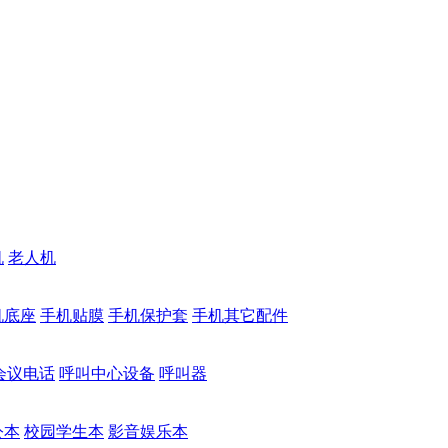
机
老人机
机底座
手机贴膜
手机保护套
手机其它配件
会议电话
呼叫中心设备
呼叫器
公本
校园学生本
影音娱乐本