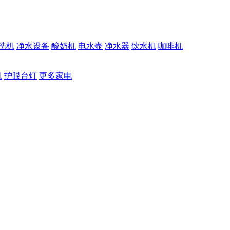
洗机
净水设备
酸奶机
电水壶
净水器
饮水机
咖啡机
机
护眼台灯
更多家电