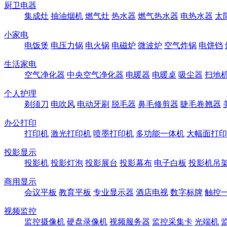
厨卫电器
集成灶
抽油烟机
燃气灶
热水器
燃气热水器
电热水器
太
小家电
电饭煲
电压力锅
电火锅
电磁炉
微波炉
空气炸锅
电饼铛
生活家电
空气净化器
中央空气净化器
电暖器
电暖桌
吸尘器
扫地
个人护理
剃须刀
电吹风
电动牙刷
脱毛器
鼻毛修剪器
睫毛卷翘器
办公打印
打印机
激光打印机
喷墨打印机
多功能一体机
大幅面打印
投影显示
投影机
投影灯泡
投影展台
投影幕布
电子白板
投影机吊
商用显示
会议平板
教育平板
专业显示器
酒店电视
数字标牌
触控
视频监控
监控摄像机
硬盘录像机
视频服务器
监控采集卡
光端机