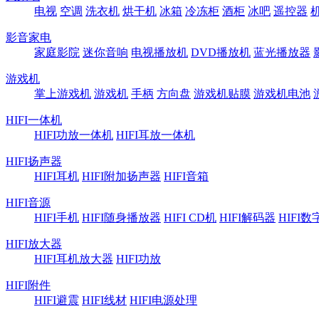
电视
空调
洗衣机
烘干机
冰箱
冷冻柜
酒柜
冰吧
遥控器
影音家电
家庭影院
迷你音响
电视播放机
DVD播放机
蓝光播放器
游戏机
掌上游戏机
游戏机
手柄
方向盘
游戏机贴膜
游戏机电池
HIFI一体机
HIFI功放一体机
HIFI耳放一体机
HIFI扬声器
HIFI耳机
HIFI附加扬声器
HIFI音箱
HIFI音源
HIFI手机
HIFI随身播放器
HIFI CD机
HIFI解码器
HIFI
HIFI放大器
HIFI耳机放大器
HIFI功放
HIFI附件
HIFI避震
HIFI线材
HIFI电源处理