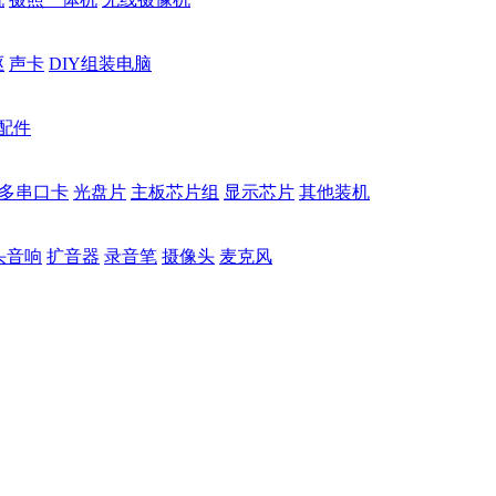
驱
声卡
DIY组装电脑
配件
多串口卡
光盘片
主板芯片组
显示芯片
其他装机
头音响
扩音器
录音笔
摄像头
麦克风