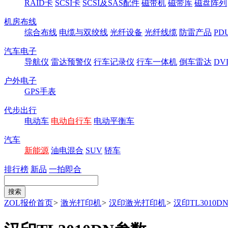
RAID卡
SCSI卡
SCSI及SAS配件
磁带机
磁带库
磁盘阵列
机房布线
综合布线
电缆与双绞线
光纤设备
光纤线缆
防雷产品
P
汽车电子
导航仪
雷达预警仪
行车记录仪
行车一体机
倒车雷达
DV
户外电子
GPS手表
代步出行
电动车
电动自行车
电动平衡车
汽车
新能源
油电混合
SUV
轿车
排行榜
新品
一拍即合
ZOL报价首页
>
激光打印机
>
汉印激光打印机
>
汉印TL3010D