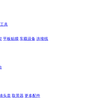
工具
架
平板贴膜
车载设备
连接线
合
镜头盖
取景器
更多配件