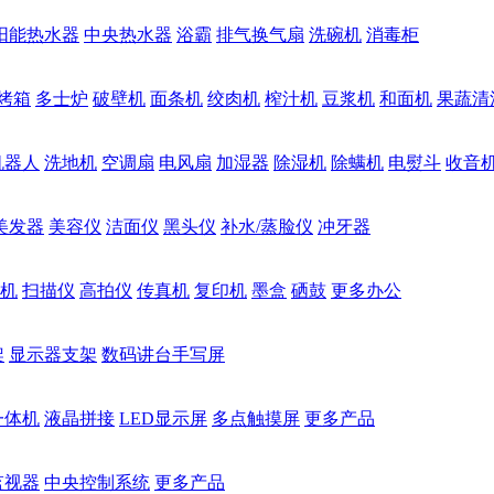
阳能热水器
中央热水器
浴霸
排气换气扇
洗碗机
消毒柜
烤箱
多士炉
破壁机
面条机
绞肉机
榨汁机
豆浆机
和面机
果蔬清
机器人
洗地机
空调扇
电风扇
加湿器
除湿机
除螨机
电熨斗
收音
美发器
美容仪
洁面仪
黑头仪
补水/蒸脸仪
冲牙器
机
扫描仪
高拍仪
传真机
复印机
墨盒
硒鼓
更多办公
架
显示器支架
数码讲台手写屏
一体机
液晶拼接
LED显示屏
多点触摸屏
更多产品
监视器
中央控制系统
更多产品