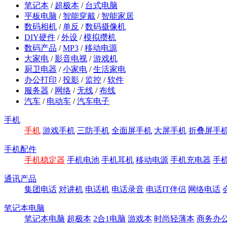
笔记本
/
超极本
/
台式电脑
平板电脑
/
智能穿戴
/
智能家居
数码相机
/
单反
/
数码摄像机
DIY硬件
/
外设
/
模拟攒机
数码产品
/
MP3
/
移动电源
大家电
/
影音电视
/
游戏机
厨卫电器
/
小家电
/
生活家电
办公打印
/
投影
/
监控
/
软件
服务器
/
网络
/
无线
/
布线
汽车
/
电动车
/
汽车电子
手机
手机
游戏手机
三防手机
全面屏手机
大屏手机
折叠屏手
手机配件
手机稳定器
手机电池
手机耳机
移动电源
手机充电器
手
通讯产品
集团电话
对讲机
电话机
电话录音
电话IT伴侣
网络电话
笔记本电脑
笔记本电脑
超极本
2合1电脑
游戏本
时尚轻薄本
商务办