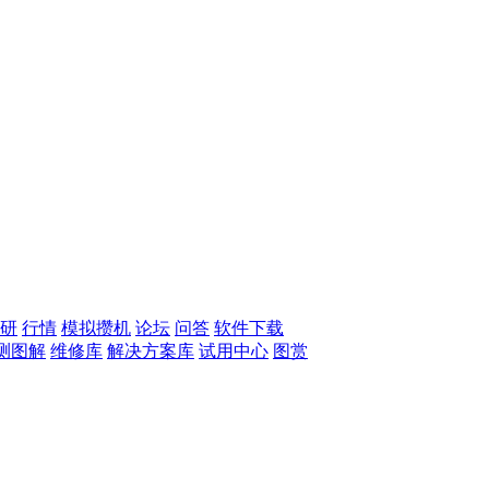
研
行情
模拟攒机
论坛
问答
软件下载
测图解
维修库
解决方案库
试用中心
图赏