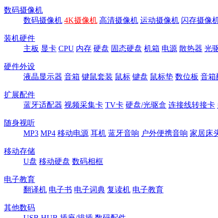
数码摄像机
数码摄像机
4K摄像机
高清摄像机
运动摄像机
闪存摄像
装机硬件
主板
显卡
CPU
内存
硬盘
固态硬盘
机箱
电源
散热器
光
硬件外设
液晶显示器
音箱
键鼠套装
鼠标
键盘
鼠标垫
数位板
音箱
扩展配件
蓝牙适配器
视频采集卡
TV卡
硬盘/光驱盒
连接线转接卡
随身视听
MP3
MP4
移动电源
耳机
蓝牙音响
户外便携音响
家居床
移动存储
U盘
移动硬盘
数码相框
电子教育
翻译机
电子书
电子词典
复读机
电子教育
其他数码
USB HUB
插座/排插
数码配件