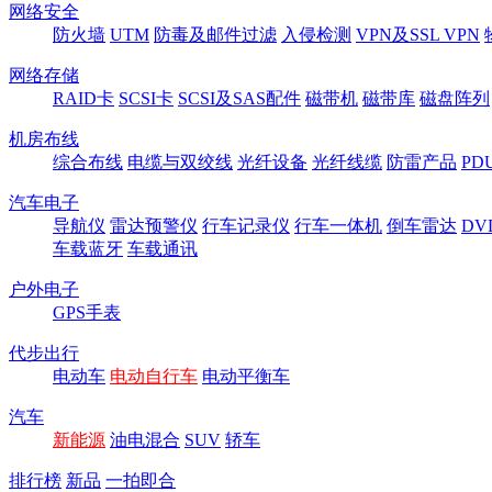
网络安全
防火墙
UTM
防毒及邮件过滤
入侵检测
VPN及SSL VPN
网络存储
RAID卡
SCSI卡
SCSI及SAS配件
磁带机
磁带库
磁盘阵列
机房布线
综合布线
电缆与双绞线
光纤设备
光纤线缆
防雷产品
P
汽车电子
导航仪
雷达预警仪
行车记录仪
行车一体机
倒车雷达
DV
车载蓝牙
车载通讯
户外电子
GPS手表
代步出行
电动车
电动自行车
电动平衡车
汽车
新能源
油电混合
SUV
轿车
排行榜
新品
一拍即合