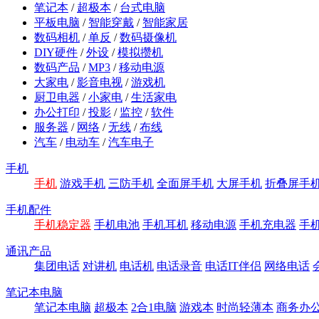
笔记本
/
超极本
/
台式电脑
平板电脑
/
智能穿戴
/
智能家居
数码相机
/
单反
/
数码摄像机
DIY硬件
/
外设
/
模拟攒机
数码产品
/
MP3
/
移动电源
大家电
/
影音电视
/
游戏机
厨卫电器
/
小家电
/
生活家电
办公打印
/
投影
/
监控
/
软件
服务器
/
网络
/
无线
/
布线
汽车
/
电动车
/
汽车电子
手机
手机
游戏手机
三防手机
全面屏手机
大屏手机
折叠屏手
手机配件
手机稳定器
手机电池
手机耳机
移动电源
手机充电器
手
通讯产品
集团电话
对讲机
电话机
电话录音
电话IT伴侣
网络电话
笔记本电脑
笔记本电脑
超极本
2合1电脑
游戏本
时尚轻薄本
商务办