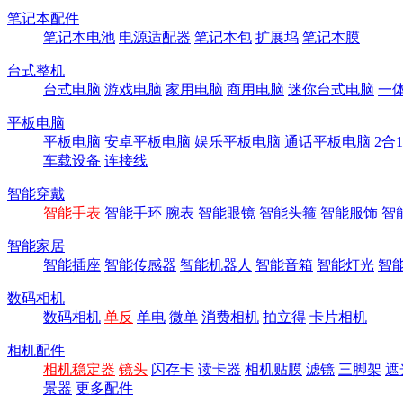
笔记本配件
笔记本电池
电源适配器
笔记本包
扩展坞
笔记本膜
台式整机
台式电脑
游戏电脑
家用电脑
商用电脑
迷你台式电脑
一
平板电脑
平板电脑
安卓平板电脑
娱乐平板电脑
通话平板电脑
2合
车载设备
连接线
智能穿戴
智能手表
智能手环
腕表
智能眼镜
智能头箍
智能服饰
智
智能家居
智能插座
智能传感器
智能机器人
智能音箱
智能灯光
智
数码相机
数码相机
单反
单电
微单
消费相机
拍立得
卡片相机
相机配件
相机稳定器
镜头
闪存卡
读卡器
相机贴膜
滤镜
三脚架
遮
景器
更多配件