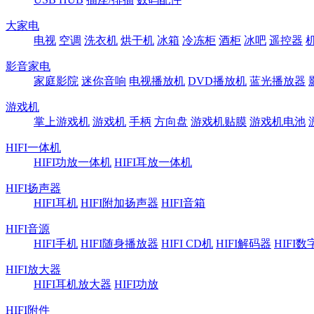
大家电
电视
空调
洗衣机
烘干机
冰箱
冷冻柜
酒柜
冰吧
遥控器
影音家电
家庭影院
迷你音响
电视播放机
DVD播放机
蓝光播放器
游戏机
掌上游戏机
游戏机
手柄
方向盘
游戏机贴膜
游戏机电池
HIFI一体机
HIFI功放一体机
HIFI耳放一体机
HIFI扬声器
HIFI耳机
HIFI附加扬声器
HIFI音箱
HIFI音源
HIFI手机
HIFI随身播放器
HIFI CD机
HIFI解码器
HIFI
HIFI放大器
HIFI耳机放大器
HIFI功放
HIFI附件