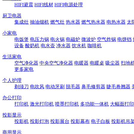
HIFI避震
HIFI线材
HIFI电源处理
厨卫电器
集成灶
抽油烟机
燃气灶
热水器
燃气热水器
电热水器
太
小家电
电饭煲
电压力锅
电火锅
电磁炉
微波炉
空气炸锅
电饼铛
设备
酸奶机
电水壶
净水器
饮水机
咖啡机
生活家电
空气净化器
中央空气净化器
电暖器
电暖桌
吸尘器
扫地
更多家电
个人护理
剃须刀
电吹风
电动牙刷
脱毛器
鼻毛修剪器
睫毛卷翘器
办公打印
打印机
激光打印机
喷墨打印机
多功能一体机
大幅面打印
投影显示
投影机
投影灯泡
投影展台
投影幕布
电子白板
投影机吊
商用显示