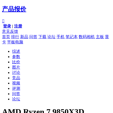
产品报价

登录
|
注册
意见反馈
首页
排行
新品
问答
下载
论坛
手机
笔记本
数码相机
主板
显
卡
平板电脑
综述
参数
比价
图片
讨论
竞品
视频
评测
问答
论坛
AMD Ryzen 7 9850X3D