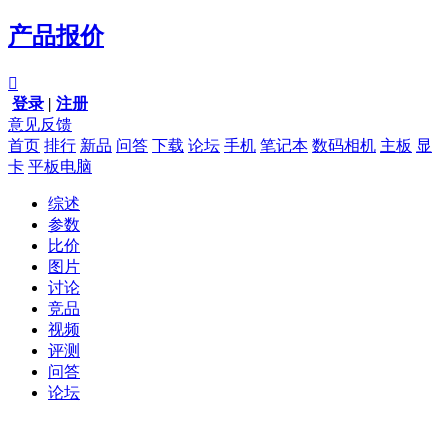
产品报价

登录
|
注册
意见反馈
首页
排行
新品
问答
下载
论坛
手机
笔记本
数码相机
主板
显
卡
平板电脑
综述
参数
比价
图片
讨论
竞品
视频
评测
问答
论坛