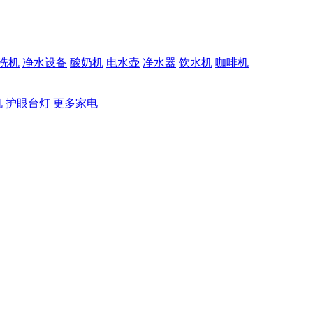
洗机
净水设备
酸奶机
电水壶
净水器
饮水机
咖啡机
机
护眼台灯
更多家电