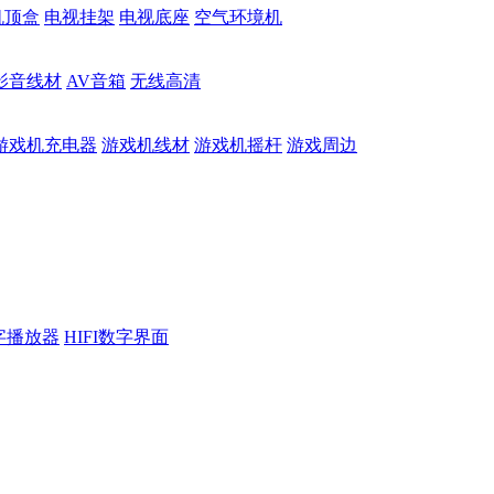
机顶盒
电视挂架
电视底座
空气环境机
影音线材
AV音箱
无线高清
游戏机充电器
游戏机线材
游戏机摇杆
游戏周边
数字播放器
HIFI数字界面