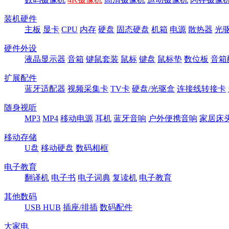
装机硬件
主板
显卡
CPU
内存
硬盘
固态硬盘
机箱
电源
散热器
光
硬件外设
液晶显示器
音箱
键鼠套装
鼠标
键盘
鼠标垫
数位板
音箱
扩展配件
蓝牙适配器
视频采集卡
TV卡
硬盘/光驱盒
连接线转接卡
随身视听
MP3
MP4
移动电源
耳机
蓝牙音响
户外便携音响
家居床
移动存储
U盘
移动硬盘
数码相框
电子教育
翻译机
电子书
电子词典
复读机
电子教育
其他数码
USB HUB
插座/排插
数码配件
大家电