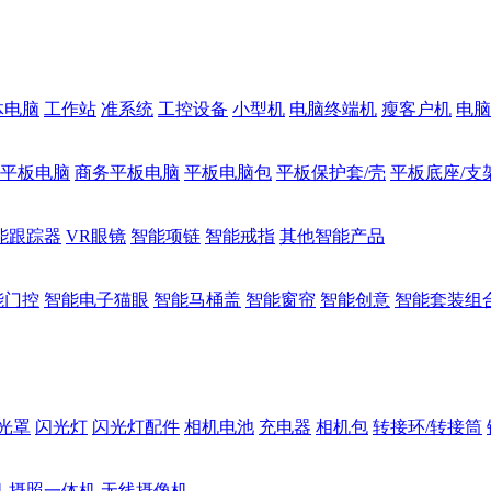
体电脑
工作站
准系统
工控设备
小型机
电脑终端机
瘦客户机
电脑
1平板电脑
商务平板电脑
平板电脑包
平板保护套/壳
平板底座/支
能跟踪器
VR眼镜
智能项链
智能戒指
其他智能产品
能门控
智能电子猫眼
智能马桶盖
智能窗帘
智能创意
智能套装组
光罩
闪光灯
闪光灯配件
相机电池
充电器
相机包
转接环/转接筒
机
摄照一体机
无线摄像机