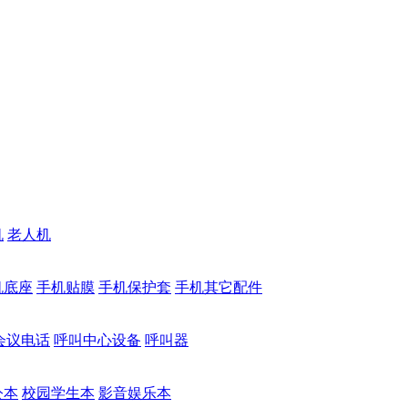
机
老人机
机底座
手机贴膜
手机保护套
手机其它配件
会议电话
呼叫中心设备
呼叫器
公本
校园学生本
影音娱乐本