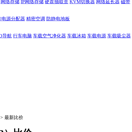
网络存储
IP网络存储
硬盘抽取盒
KVM切换器
网络延长器
磁带
DU电源分配器
精密空调
防静电地板
D导航
行车电脑
车载空气净化器
车载冰箱
车载电源
车载吸尘器
>
最新比价