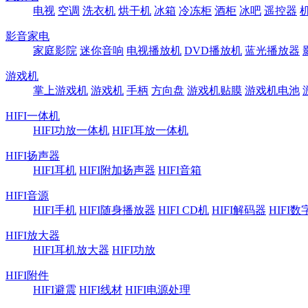
电视
空调
洗衣机
烘干机
冰箱
冷冻柜
酒柜
冰吧
遥控器
影音家电
家庭影院
迷你音响
电视播放机
DVD播放机
蓝光播放器
游戏机
掌上游戏机
游戏机
手柄
方向盘
游戏机贴膜
游戏机电池
HIFI一体机
HIFI功放一体机
HIFI耳放一体机
HIFI扬声器
HIFI耳机
HIFI附加扬声器
HIFI音箱
HIFI音源
HIFI手机
HIFI随身播放器
HIFI CD机
HIFI解码器
HIFI
HIFI放大器
HIFI耳机放大器
HIFI功放
HIFI附件
HIFI避震
HIFI线材
HIFI电源处理