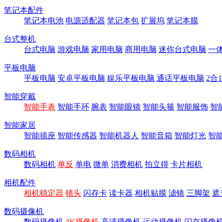
笔记本配件
笔记本电池
电源适配器
笔记本包
扩展坞
笔记本膜
台式整机
台式电脑
游戏电脑
家用电脑
商用电脑
迷你台式电脑
一
平板电脑
平板电脑
安卓平板电脑
娱乐平板电脑
通话平板电脑
2合
智能穿戴
智能手表
智能手环
腕表
智能眼镜
智能头箍
智能服饰
智
智能家居
智能插座
智能传感器
智能机器人
智能音箱
智能灯光
智
数码相机
数码相机
单反
单电
微单
消费相机
拍立得
卡片相机
相机配件
相机稳定器
镜头
闪存卡
读卡器
相机贴膜
滤镜
三脚架
遮
数码摄像机
数码摄像机
4K摄像机
高清摄像机
运动摄像机
闪存摄像