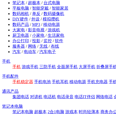
笔记本
/
超极本
/
台式电脑
平板电脑
/
智能穿戴
/
智能家居
数码相机
/
单反
/
数码摄像机
DIY硬件
/
外设
/
模拟攒机
数码产品
/
MP3
/
移动电源
大家电
/
影音电视
/
游戏机
厨卫电器
/
小家电
/
生活家电
办公打印
/
投影
/
监控
/
软件
服务器
/
网络
/
无线
/
布线
汽车
/
电动车
/
汽车电子
手机
手机
游戏手机
三防手机
全面屏手机
大屏手机
折叠屏手
手机配件
手机稳定器
手机电池
手机耳机
移动电源
手机充电器
手
通讯产品
集团电话
对讲机
电话机
电话录音
电话IT伴侣
网络电话
笔记本电脑
笔记本电脑
超极本
2合1电脑
游戏本
时尚轻薄本
商务办