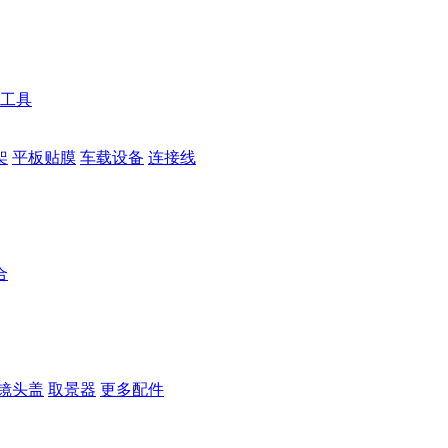
工具
架
平板贴膜
车载设备
连接线
合
镜头盖
取景器
更多配件