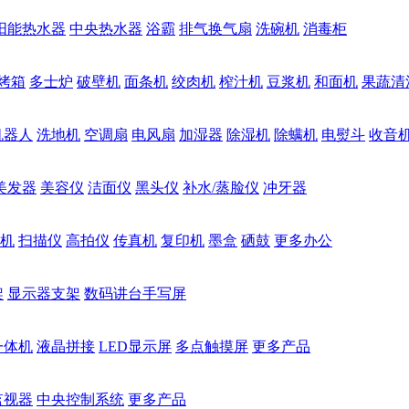
阳能热水器
中央热水器
浴霸
排气换气扇
洗碗机
消毒柜
烤箱
多士炉
破壁机
面条机
绞肉机
榨汁机
豆浆机
和面机
果蔬清
机器人
洗地机
空调扇
电风扇
加湿器
除湿机
除螨机
电熨斗
收音
美发器
美容仪
洁面仪
黑头仪
补水/蒸脸仪
冲牙器
机
扫描仪
高拍仪
传真机
复印机
墨盒
硒鼓
更多办公
架
显示器支架
数码讲台手写屏
一体机
液晶拼接
LED显示屏
多点触摸屏
更多产品
监视器
中央控制系统
更多产品