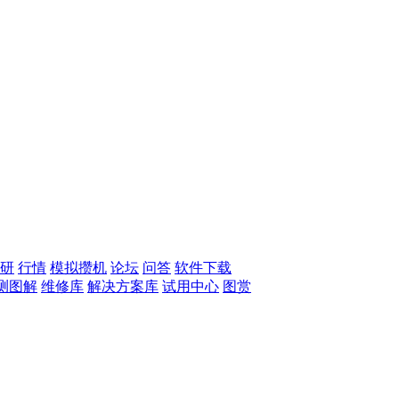
研
行情
模拟攒机
论坛
问答
软件下载
测图解
维修库
解决方案库
试用中心
图赏