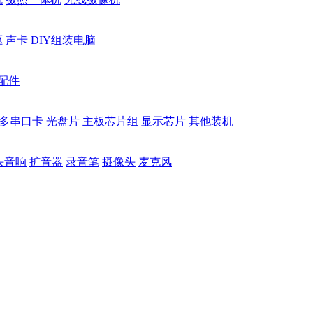
驱
声卡
DIY组装电脑
配件
多串口卡
光盘片
主板芯片组
显示芯片
其他装机
头音响
扩音器
录音笔
摄像头
麦克风