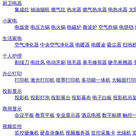
厨卫电器
集成灶
抽油烟机
燃气灶
热水器
燃气热水器
电热水器
太
小家电
电饭煲
电压力锅
电火锅
电磁炉
微波炉
空气炸锅
电饼铛
生活家电
空气净化器
中央空气净化器
电暖器
电暖桌
吸尘器
扫地
个人护理
剃须刀
电吹风
电动牙刷
脱毛器
鼻毛修剪器
睫毛卷翘器
办公打印
打印机
激光打印机
喷墨打印机
多功能一体机
大幅面打印
投影显示
投影机
投影灯泡
投影展台
投影幕布
电子白板
投影机吊
商用显示
会议平板
教育平板
专业显示器
酒店电视
数字标牌
触控
视频监控
监控摄像机
硬盘录像机
视频服务器
监控采集卡
光端机