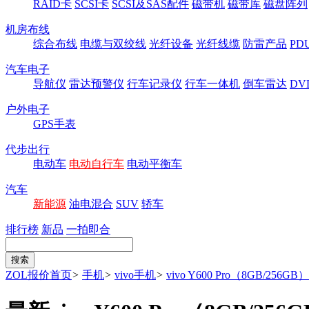
RAID卡
SCSI卡
SCSI及SAS配件
磁带机
磁带库
磁盘阵列
机房布线
综合布线
电缆与双绞线
光纤设备
光纤线缆
防雷产品
P
汽车电子
导航仪
雷达预警仪
行车记录仪
行车一体机
倒车雷达
DV
户外电子
GPS手表
代步出行
电动车
电动自行车
电动平衡车
汽车
新能源
油电混合
SUV
轿车
排行榜
新品
一拍即合
ZOL报价首页
>
手机
>
vivo手机
>
vivo Y600 Pro（8GB/256GB）