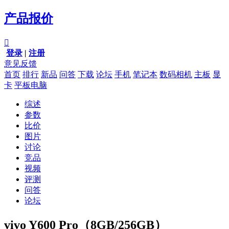
产品报价

登录
|
注册
意见反馈
首页
排行
新品
问答
下载
论坛
手机
笔记本
数码相机
主板
显
卡
平板电脑
综述
参数
比价
图片
讨论
竞品
视频
评测
问答
论坛
vivo Y600 Pro（8GB/256GB）