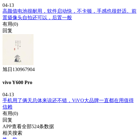
04-13
高颜值电池很耐用，软件启动快，不卡顿，手感也很舒适。前
置摄像头自拍还可以，后置一般
有用(
0
)
回复
旭日130967904
vivo Y600 Pro
04-13
手机用了俩天总体来说还不错，ViVO大品牌一直都在用值得
信赖
有用(
0
)
回复
APP查看全部524条数据
相关搜索