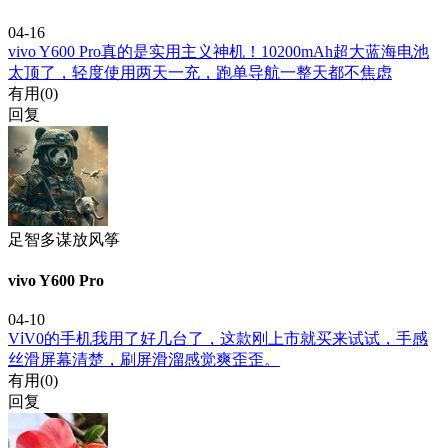
04-16
vivo Y600 Pro真的是实用主义神机！10200mAh超大蓝海电池
太顶了，轻度使用两天一充，跑单导航一整天都不焦虑
有用(
0
)
回复
足智多谋放风筝
vivo Y600 Pro
04-10
VⅰV0的手机我用了好几台了，这款刚上市就买来试试，手感
丝滑屏幕清楚，刷屏滑溜感觉爽歪歪。
有用(
0
)
回复