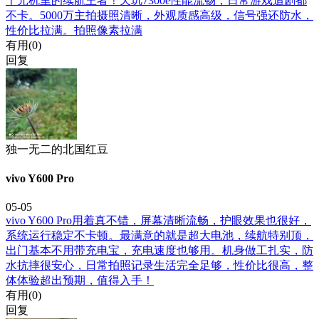
千元机里的续航王者！天玑7300e性能流畅，日常游戏追剧都
不卡。5000万主拍摄照清晰，外观质感高级，信号强还防水，
性价比拉满。拍照像素拉满
有用(
0
)
回复
独一无二的北国红豆
vivo Y600 Pro
05-05
vivo Y600 Pro用着真不错，屏幕清晰流畅，护眼效果也很好，
系统运行稳定不卡顿。最满意的就是超大电池，续航特别顶，
出门基本不用带充电宝，充电速度也够用。机身做工扎实，防
水抗摔很安心，日常拍照记录生活完全足够，性价比很高，整
体体验超出预期，值得入手！
有用(
0
)
回复