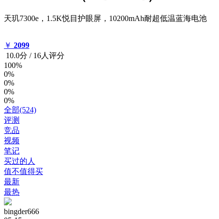
天玑7300e，1.5K悦目护眼屏，10200mAh耐超低温蓝海电池
￥
2099
10.0
分
/
16人评分
100%
0%
0%
0%
0%
全部(524)
评测
竞品
视频
笔记
买过的人
值不值得买
最新
最热
bingder666