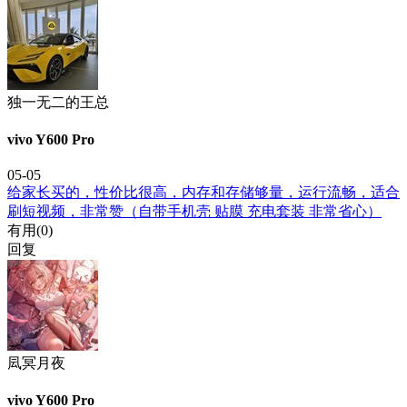
独一无二的王总
vivo Y600 Pro
05-05
给家长买的，性价比很高，内存和存储够量，运行流畅，适合
刷短视频，非常赞（自带手机壳 贴膜 充电套装 非常省心）
有用(
0
)
回复
凨冥月夜
vivo Y600 Pro