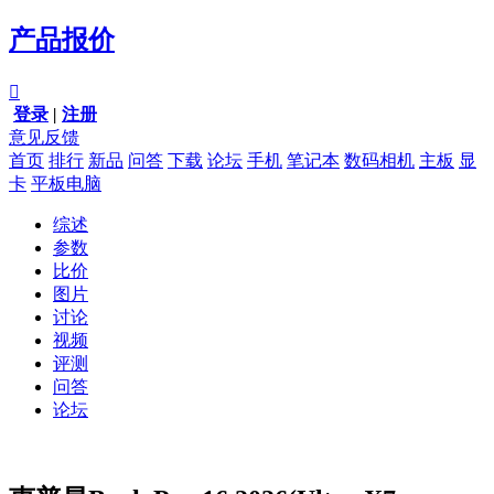
产品报价

登录
|
注册
意见反馈
首页
排行
新品
问答
下载
论坛
手机
笔记本
数码相机
主板
显
卡
平板电脑
综述
参数
比价
图片
讨论
视频
评测
问答
论坛