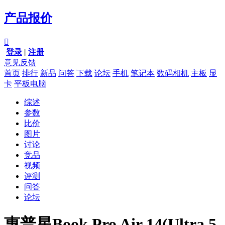
产品报价

登录
|
注册
意见反馈
首页
排行
新品
问答
下载
论坛
手机
笔记本
数码相机
主板
显
卡
平板电脑
综述
参数
比价
图片
讨论
竞品
视频
评测
问答
论坛
惠普星Book Pro Air 14(Ultra 5