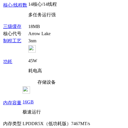
14核心/14线程
核心/线程数
多任务运行强
三级缓存
18MB
核心代号
Arrow Lake
制程工艺
3nm
45W
功耗
耗电高
存储设备
16GB
内存容量
极速运行
内存类型
LPDDR5X（低功耗版）7467MT/s