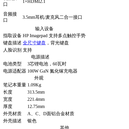
1×HDMI2.1
口
音频接
3.5mm耳机/麦克风二合一接口
口
输入设备
指取设备
HP Imagepad 支持多点触控手势
键盘描述
全尺寸键盘
，背光键盘
人脸识别
支持
电源描述
电池类型
3芯锂电池，60瓦时
电源适配器
100W GaN 氮化镓充电器
外观
笔记本重量
1.09Kg
长度
313.5mm
宽度
221.4mm
厚度
12.75mm
外壳材质
A、C、D面铝合金材质
外壳描述
银色
其他