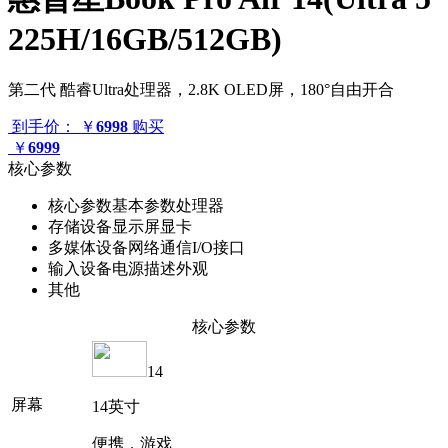
225H/16GB/512GB)
第二代 酷睿Ultra处理器，2.8K OLED屏，180°自由开合
到手价：
￥
6998
购买
￥
6999
核心参数
核心参数
基本参数
处理器
存储设备
显示屏
显卡
多媒体设备
网络通信
I/O接口
输入设备
电源描述
外观
其他
核心参数
14
屏幕
14英寸
便携，游戏