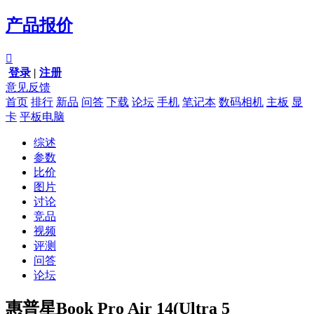
产品报价

登录
|
注册
意见反馈
首页
排行
新品
问答
下载
论坛
手机
笔记本
数码相机
主板
显
卡
平板电脑
综述
参数
比价
图片
讨论
竞品
视频
评测
问答
论坛
惠普星Book Pro Air 14(Ultra 5