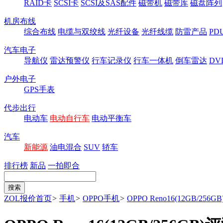
RAID卡
SCSI卡
SCSI及SAS配件
磁带机
磁带库
磁盘阵列
机房布线
综合布线
电缆与双绞线
光纤设备
光纤线缆
防雷产品
P
汽车电子
导航仪
雷达预警仪
行车记录仪
行车一体机
倒车雷达
DV
户外电子
GPS手表
代步出行
电动车
电动自行车
电动平衡车
汽车
新能源
油电混合
SUV
轿车
排行榜
新品
一拍即合
ZOL报价首页
>
手机
>
OPPO手机
>
OPPO Reno16(12GB/256GB