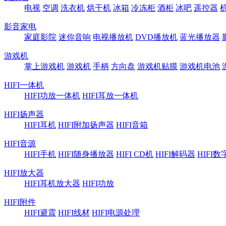
电视
空调
洗衣机
烘干机
冰箱
冷冻柜
酒柜
冰吧
遥控器
影音家电
家庭影院
迷你音响
电视播放机
DVD播放机
蓝光播放器
游戏机
掌上游戏机
游戏机
手柄
方向盘
游戏机贴膜
游戏机电池
HIFI一体机
HIFI功放一体机
HIFI耳放一体机
HIFI扬声器
HIFI耳机
HIFI附加扬声器
HIFI音箱
HIFI音源
HIFI手机
HIFI随身播放器
HIFI CD机
HIFI解码器
HIFI
HIFI放大器
HIFI耳机放大器
HIFI功放
HIFI附件
HIFI避震
HIFI线材
HIFI电源处理