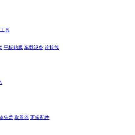
工具
架
平板贴膜
车载设备
连接线
合
镜头盖
取景器
更多配件