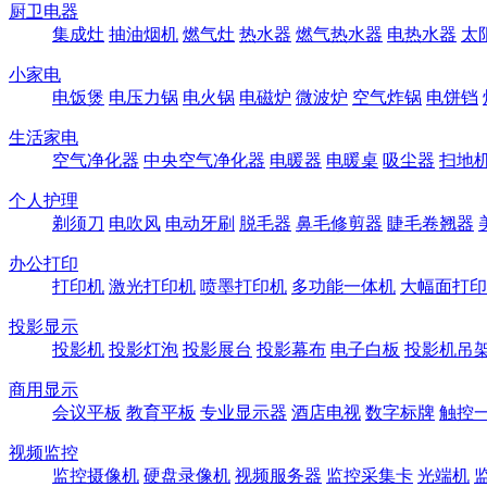
厨卫电器
集成灶
抽油烟机
燃气灶
热水器
燃气热水器
电热水器
太
小家电
电饭煲
电压力锅
电火锅
电磁炉
微波炉
空气炸锅
电饼铛
生活家电
空气净化器
中央空气净化器
电暖器
电暖桌
吸尘器
扫地
个人护理
剃须刀
电吹风
电动牙刷
脱毛器
鼻毛修剪器
睫毛卷翘器
办公打印
打印机
激光打印机
喷墨打印机
多功能一体机
大幅面打印
投影显示
投影机
投影灯泡
投影展台
投影幕布
电子白板
投影机吊
商用显示
会议平板
教育平板
专业显示器
酒店电视
数字标牌
触控
视频监控
监控摄像机
硬盘录像机
视频服务器
监控采集卡
光端机