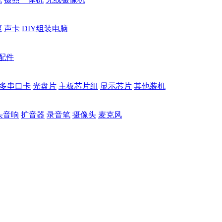
驱
声卡
DIY组装电脑
配件
多串口卡
光盘片
主板芯片组
显示芯片
其他装机
头音响
扩音器
录音笔
摄像头
麦克风