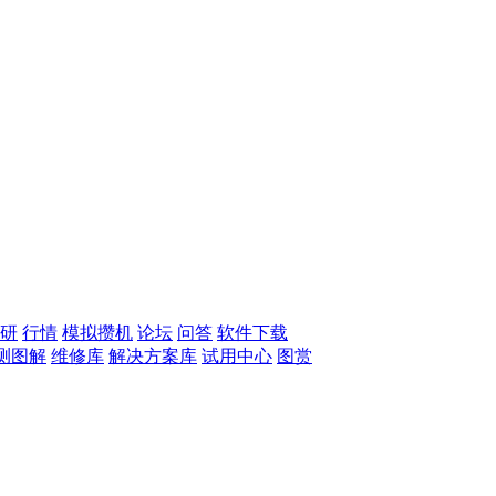
研
行情
模拟攒机
论坛
问答
软件下载
测图解
维修库
解决方案库
试用中心
图赏