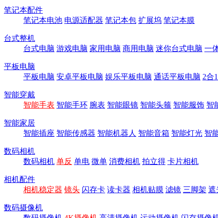
笔记本配件
笔记本电池
电源适配器
笔记本包
扩展坞
笔记本膜
台式整机
台式电脑
游戏电脑
家用电脑
商用电脑
迷你台式电脑
一
平板电脑
平板电脑
安卓平板电脑
娱乐平板电脑
通话平板电脑
2合
智能穿戴
智能手表
智能手环
腕表
智能眼镜
智能头箍
智能服饰
智
智能家居
智能插座
智能传感器
智能机器人
智能音箱
智能灯光
智
数码相机
数码相机
单反
单电
微单
消费相机
拍立得
卡片相机
相机配件
相机稳定器
镜头
闪存卡
读卡器
相机贴膜
滤镜
三脚架
遮
数码摄像机
数码摄像机
4K摄像机
高清摄像机
运动摄像机
闪存摄像