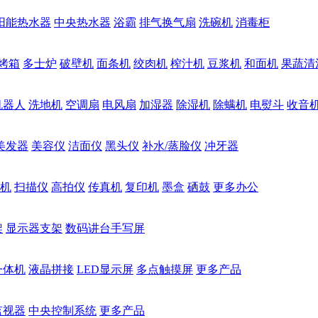
阳能热水器
中央热水器
浴霸
排气换气扇
洗碗机
消毒柜
烤箱
多士炉
破壁机
面条机
绞肉机
榨汁机
豆浆机
和面机
果蔬清
机器人
洗地机
空调扇
电风扇
加湿器
除湿机
除螨机
电熨斗
收音
美发器
美容仪
洁面仪
黑头仪
补水/蒸脸仪
冲牙器
机
扫描仪
高拍仪
传真机
复印机
墨盒
硒鼓
更多办公
架
显示器支架
数码讲台手写屏
一体机
液晶拼接
LED显示屏
多点触摸屏
更多产品
监视器
中央控制系统
更多产品