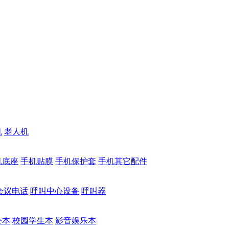
机
老人机
机底座
手机贴膜
手机保护套
手机其它配件
会议电话
呼叫中心设备
呼叫器
公本
校园学生本
影音娱乐本