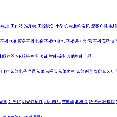
体电脑
工作站
准系统
工控设备
小型机
电脑终端机
瘦客户机
电脑
1平板电脑
商务平板电脑
平板电脑包
平板保护套/壳
平板底座/支
能跟踪器
VR眼镜
智能项链
智能戒指
其他智能产品
能门控
智能电子猫眼
智能马桶盖
智能窗帘
智能创意
智能套装组
光罩
闪光灯
闪光灯配件
相机电池
充电器
相机包
转接环/转接筒
机
摄照一体机
无线摄像机