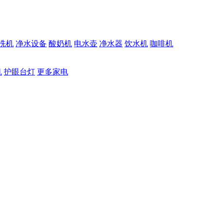
洗机
净水设备
酸奶机
电水壶
净水器
饮水机
咖啡机
机
护眼台灯
更多家电