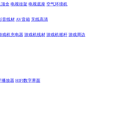
机顶盒
电视挂架
电视底座
空气环境机
影音线材
AV音箱
无线高清
游戏机充电器
游戏机线材
游戏机摇杆
游戏周边
数字播放器
HIFI数字界面