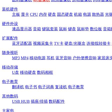
装机硬件
主板
显卡
CPU
内存
硬盘
固态硬盘
机箱
电源
散热器
光
硬件外设
液晶显示器
音箱
键鼠套装
鼠标
键盘
鼠标垫
数位板
音箱
扩展配件
蓝牙适配器
视频采集卡
TV卡
硬盘/光驱盒
连接线转接卡
随身视听
MP3
MP4
移动电源
耳机
蓝牙音响
户外便携音响
家居床
移动存储
U盘
移动硬盘
数码相框
电子教育
翻译机
电子书
电子词典
复读机
电子教育
其他数码
USB HUB
插座/排插
数码配件
大家电