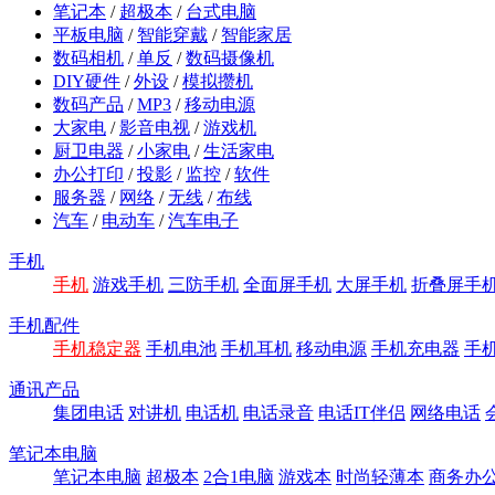
笔记本
/
超极本
/
台式电脑
平板电脑
/
智能穿戴
/
智能家居
数码相机
/
单反
/
数码摄像机
DIY硬件
/
外设
/
模拟攒机
数码产品
/
MP3
/
移动电源
大家电
/
影音电视
/
游戏机
厨卫电器
/
小家电
/
生活家电
办公打印
/
投影
/
监控
/
软件
服务器
/
网络
/
无线
/
布线
汽车
/
电动车
/
汽车电子
手机
手机
游戏手机
三防手机
全面屏手机
大屏手机
折叠屏手
手机配件
手机稳定器
手机电池
手机耳机
移动电源
手机充电器
手
通讯产品
集团电话
对讲机
电话机
电话录音
电话IT伴侣
网络电话
笔记本电脑
笔记本电脑
超极本
2合1电脑
游戏本
时尚轻薄本
商务办