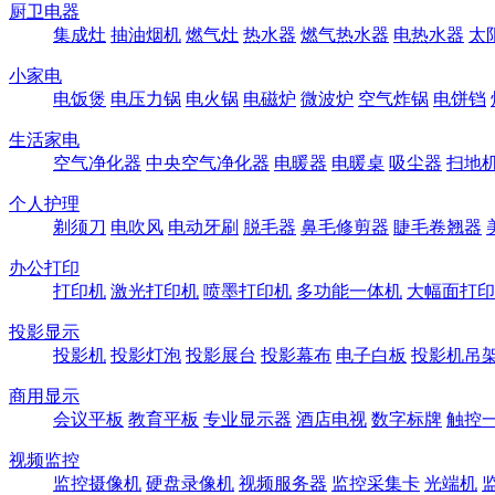
厨卫电器
集成灶
抽油烟机
燃气灶
热水器
燃气热水器
电热水器
太
小家电
电饭煲
电压力锅
电火锅
电磁炉
微波炉
空气炸锅
电饼铛
生活家电
空气净化器
中央空气净化器
电暖器
电暖桌
吸尘器
扫地
个人护理
剃须刀
电吹风
电动牙刷
脱毛器
鼻毛修剪器
睫毛卷翘器
办公打印
打印机
激光打印机
喷墨打印机
多功能一体机
大幅面打印
投影显示
投影机
投影灯泡
投影展台
投影幕布
电子白板
投影机吊
商用显示
会议平板
教育平板
专业显示器
酒店电视
数字标牌
触控
视频监控
监控摄像机
硬盘录像机
视频服务器
监控采集卡
光端机