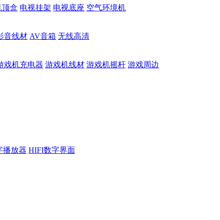
机顶盒
电视挂架
电视底座
空气环境机
影音线材
AV音箱
无线高清
游戏机充电器
游戏机线材
游戏机摇杆
游戏周边
数字播放器
HIFI数字界面