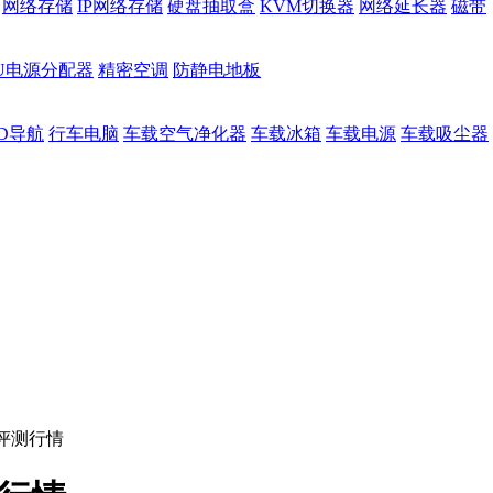
网络存储
IP网络存储
硬盘抽取盒
KVM切换器
网络延长器
磁带
DU电源分配器
精密空调
防静电地板
D导航
行车电脑
车载空气净化器
车载冰箱
车载电源
车载吸尘器
评测行情