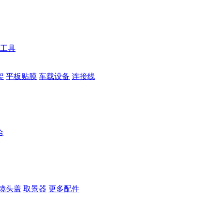
工具
架
平板贴膜
车载设备
连接线
合
镜头盖
取景器
更多配件