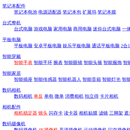
笔记本配件
笔记本电池
电源适配器
笔记本包
扩展坞
笔记本膜
台式整机
台式电脑
游戏电脑
家用电脑
商用电脑
迷你台式电脑
一
平板电脑
平板电脑
安卓平板电脑
娱乐平板电脑
通话平板电脑
2合
智能穿戴
智能手表
智能手环
腕表
智能眼镜
智能头箍
智能服饰
智
智能家居
智能插座
智能传感器
智能机器人
智能音箱
智能灯光
智
数码相机
数码相机
单反
单电
微单
消费相机
拍立得
卡片相机
相机配件
相机稳定器
镜头
闪存卡
读卡器
相机贴膜
滤镜
三脚架
遮
数码摄像机
数码摄像机
4K摄像机
高清摄像机
运动摄像机
闪存摄像