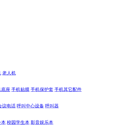
机
老人机
机底座
手机贴膜
手机保护套
手机其它配件
会议电话
呼叫中心设备
呼叫器
公本
校园学生本
影音娱乐本