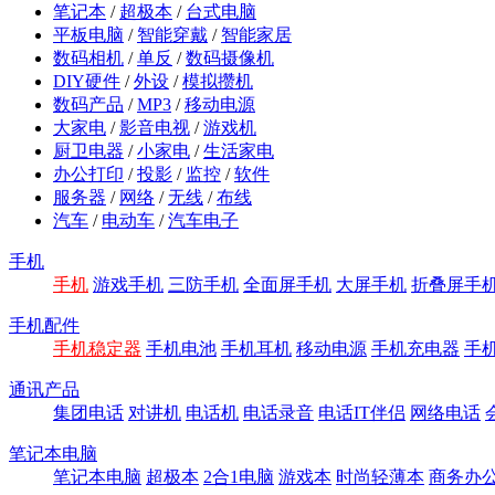
笔记本
/
超极本
/
台式电脑
平板电脑
/
智能穿戴
/
智能家居
数码相机
/
单反
/
数码摄像机
DIY硬件
/
外设
/
模拟攒机
数码产品
/
MP3
/
移动电源
大家电
/
影音电视
/
游戏机
厨卫电器
/
小家电
/
生活家电
办公打印
/
投影
/
监控
/
软件
服务器
/
网络
/
无线
/
布线
汽车
/
电动车
/
汽车电子
手机
手机
游戏手机
三防手机
全面屏手机
大屏手机
折叠屏手
手机配件
手机稳定器
手机电池
手机耳机
移动电源
手机充电器
手
通讯产品
集团电话
对讲机
电话机
电话录音
电话IT伴侣
网络电话
笔记本电脑
笔记本电脑
超极本
2合1电脑
游戏本
时尚轻薄本
商务办