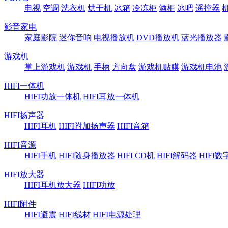
电视
空调
洗衣机
烘干机
冰箱
冷冻柜
酒柜
冰吧
遥控器
影音家电
家庭影院
迷你音响
电视播放机
DVD播放机
蓝光播放器
游戏机
掌上游戏机
游戏机
手柄
方向盘
游戏机贴膜
游戏机电池
HIFI一体机
HIFI功放一体机
HIFI耳放一体机
HIFI扬声器
HIFI耳机
HIFI附加扬声器
HIFI音箱
HIFI音源
HIFI手机
HIFI随身播放器
HIFI CD机
HIFI解码器
HIFI
HIFI放大器
HIFI耳机放大器
HIFI功放
HIFI附件
HIFI避震
HIFI线材
HIFI电源处理