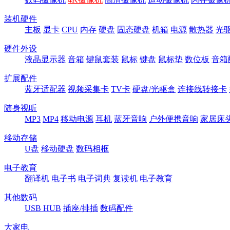
装机硬件
主板
显卡
CPU
内存
硬盘
固态硬盘
机箱
电源
散热器
光
硬件外设
液晶显示器
音箱
键鼠套装
鼠标
键盘
鼠标垫
数位板
音箱
扩展配件
蓝牙适配器
视频采集卡
TV卡
硬盘/光驱盒
连接线转接卡
随身视听
MP3
MP4
移动电源
耳机
蓝牙音响
户外便携音响
家居床
移动存储
U盘
移动硬盘
数码相框
电子教育
翻译机
电子书
电子词典
复读机
电子教育
其他数码
USB HUB
插座/排插
数码配件
大家电