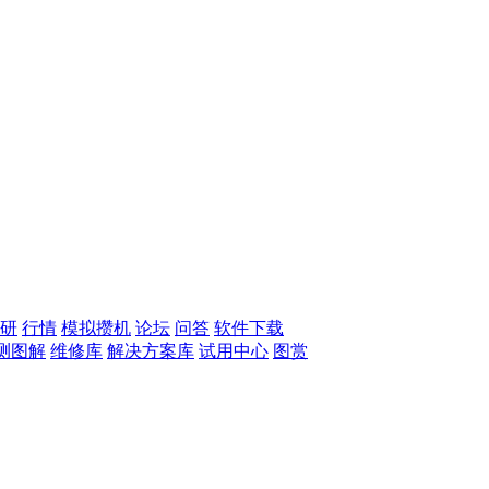
研
行情
模拟攒机
论坛
问答
软件下载
测图解
维修库
解决方案库
试用中心
图赏