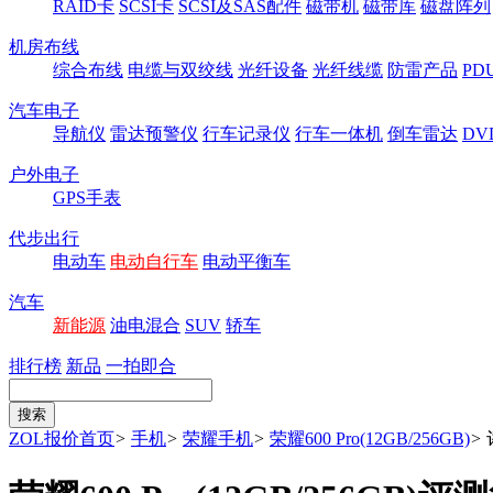
RAID卡
SCSI卡
SCSI及SAS配件
磁带机
磁带库
磁盘阵列
机房布线
综合布线
电缆与双绞线
光纤设备
光纤线缆
防雷产品
P
汽车电子
导航仪
雷达预警仪
行车记录仪
行车一体机
倒车雷达
DV
户外电子
GPS手表
代步出行
电动车
电动自行车
电动平衡车
汽车
新能源
油电混合
SUV
轿车
排行榜
新品
一拍即合
ZOL报价首页
>
手机
>
荣耀手机
>
荣耀600 Pro(12GB/256GB)
>