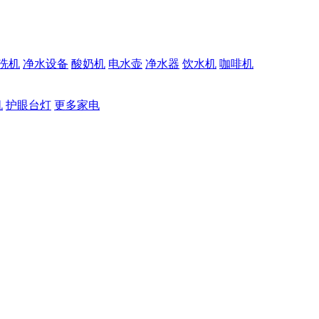
洗机
净水设备
酸奶机
电水壶
净水器
饮水机
咖啡机
机
护眼台灯
更多家电