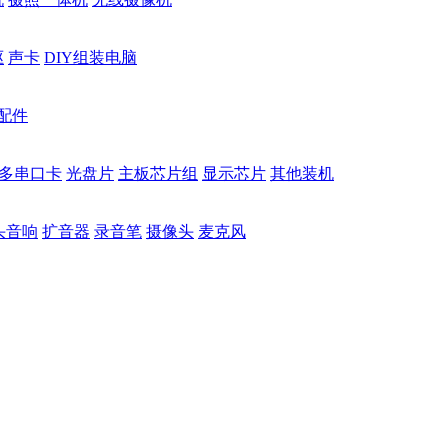
驱
声卡
DIY组装电脑
配件
多串口卡
光盘片
主板芯片组
显示芯片
其他装机
头音响
扩音器
录音笔
摄像头
麦克风