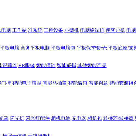
体电脑
工作站
准系统
工控设备
小型机
电脑终端机
瘦客户机
电脑
1平板电脑
商务平板电脑
平板电脑包
平板保护套/壳
平板底座/支
能跟踪器
VR眼镜
智能项链
智能戒指
其他智能产品
能门控
智能电子猫眼
智能马桶盖
智能窗帘
智能创意
智能套装组
光罩
闪光灯
闪光灯配件
相机电池
充电器
相机包
转接环/转接筒
机
摄照一体机
无线摄像机