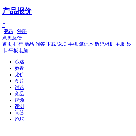
产品报价

登录
|
注册
意见反馈
首页
排行
新品
问答
下载
论坛
手机
笔记本
数码相机
主板
显
卡
平板电脑
综述
参数
比价
图片
讨论
竞品
视频
评测
问答
论坛