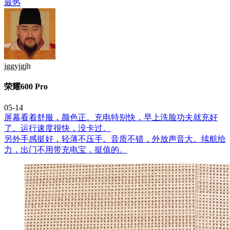
最热
jggyjgjh
荣耀600 Pro
05-14
屏幕看着舒服，颜色正。充电特别快，早上洗脸功夫就充好
了。运行速度很快，没卡过。
另外手感挺好，轻薄不压手。音质不错，外放声音大。续航给
力，出门不用带充电宝，挺值的。