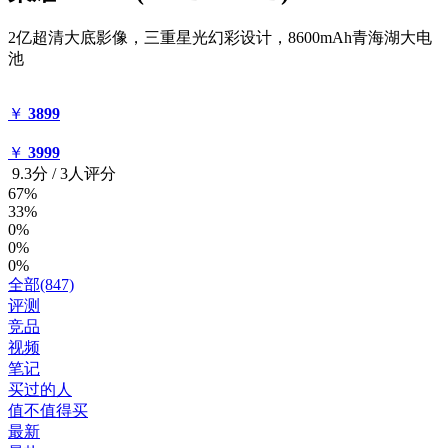
2亿超清大底影像，三重星光幻彩设计，8600mAh青海湖大电
池
￥
3899
￥
3999
9.3
分
/
3人评分
67%
33%
0%
0%
0%
全部(847)
评测
竞品
视频
笔记
买过的人
值不值得买
最新