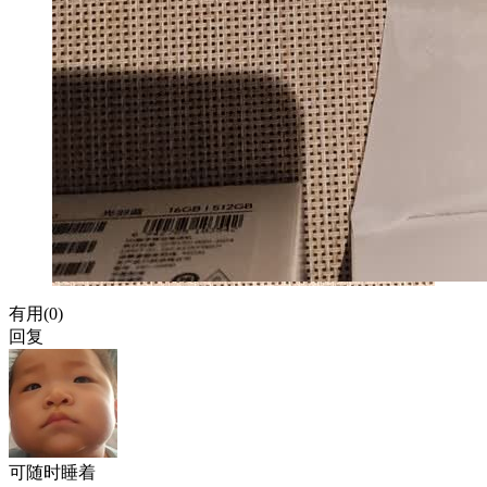
有用(
0
)
回复
可随时睡着