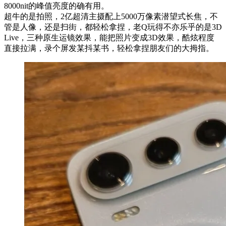
8000nit的峰值亮度的确有用。
超牛的是拍照，2亿超清主摄配上5000万像素潜望式长焦，不
管是人像，还是扫街，都轻松拿捏，老Q玩得不亦乐乎的是3D
Live，三种原生运镜效果，能把照片变成3D效果，酷炫程度
直接拉满，录个屏发某抖某书，轻松拿捏朋友们的大拇指。