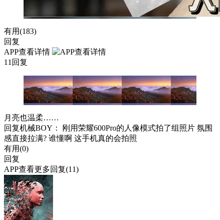
有用(
183
)
回复
APP查看详情
11回复
月亮也温柔……
回复
机械BOY
： 刚用荣耀600Pro的人像模式拍了组照片 氛围
感直接拉满? 谁懂啊 这手机真的会拍照
有用(
0
)
回复
APP查看更多回复(11)