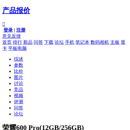
产品报价

登录
|
注册
意见反馈
首页
排行
新品
问答
下载
论坛
手机
笔记本
数码相机
主板
显
卡
平板电脑
综述
参数
比价
图片
讨论
竞品
视频
评测
问答
论坛
荣耀600 Pro(12GB/256GB)