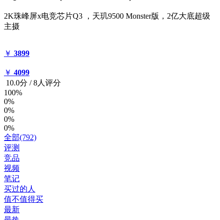
2K珠峰屏x电竞芯片Q3 ，天玑9500 Monster版，2亿大底超级
主摄
￥
3899
￥
4099
10.0
分
/
8人评分
100%
0%
0%
0%
0%
全部(792)
评测
竞品
视频
笔记
买过的人
值不值得买
最新
最热