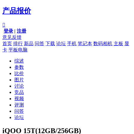
产品报价

登录
|
注册
意见反馈
首页
排行
新品
问答
下载
论坛
手机
笔记本
数码相机
主板
显
卡
平板电脑
综述
参数
比价
图片
讨论
竞品
视频
评测
问答
论坛
iQOO 15T(12GB/256GB)