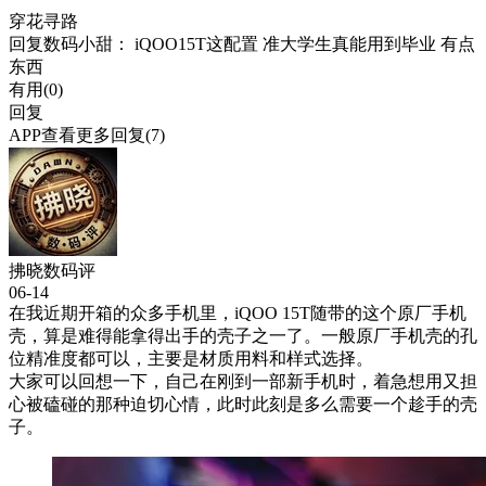
穿花寻路
回复
数码小甜
： iQOO15T这配置 准大学生真能用到毕业 有点
东西
有用(
0
)
回复
APP查看更多回复(7)
拂晓数码评
06-14
在我近期开箱的众多手机里，iQOO 15T随带的这个原厂手机
壳，算是难得能拿得出手的壳子之一了。一般原厂手机壳的孔
位精准度都可以，主要是材质用料和样式选择。
大家可以回想一下，自己在刚到一部新手机时，着急想用又担
心被磕碰的那种迫切心情，此时此刻是多么需要一个趁手的壳
子。