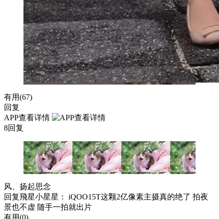
有用(
67
)
回复
APP查看详情
8回复
风、扬起思念
回复
飛星小星星
： iQOO15T这颗2亿像素主摄真的绝了 拍夜
景也不虚 随手一拍就出片
有用(
0
)