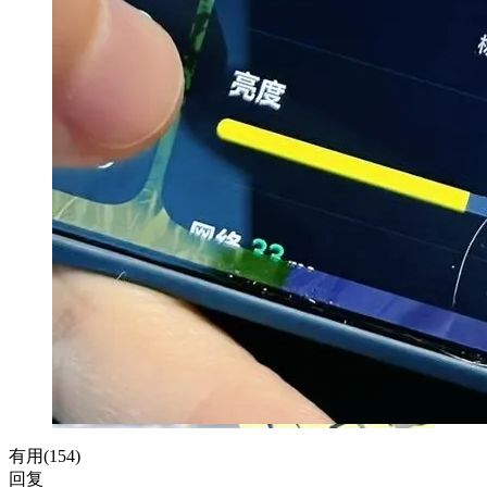
有用(
154
)
回复