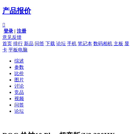
产品报价

登录
|
注册
意见反馈
首页
排行
新品
问答
下载
论坛
手机
笔记本
数码相机
主板
显
卡
平板电脑
综述
参数
比价
图片
讨论
竞品
视频
问答
论坛