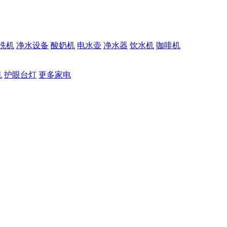
洗机
净水设备
酸奶机
电水壶
净水器
饮水机
咖啡机
机
护眼台灯
更多家电