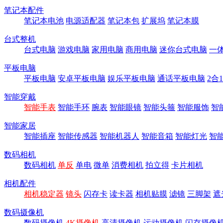
笔记本配件
笔记本电池
电源适配器
笔记本包
扩展坞
笔记本膜
台式整机
台式电脑
游戏电脑
家用电脑
商用电脑
迷你台式电脑
一
平板电脑
平板电脑
安卓平板电脑
娱乐平板电脑
通话平板电脑
2合
智能穿戴
智能手表
智能手环
腕表
智能眼镜
智能头箍
智能服饰
智
智能家居
智能插座
智能传感器
智能机器人
智能音箱
智能灯光
智
数码相机
数码相机
单反
单电
微单
消费相机
拍立得
卡片相机
相机配件
相机稳定器
镜头
闪存卡
读卡器
相机贴膜
滤镜
三脚架
遮
数码摄像机
数码摄像机
4K摄像机
高清摄像机
运动摄像机
闪存摄像