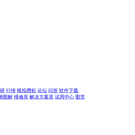
研
行情
模拟攒机
论坛
问答
软件下载
测图解
维修库
解决方案库
试用中心
图赏