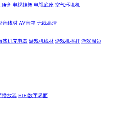
机顶盒
电视挂架
电视底座
空气环境机
影音线材
AV音箱
无线高清
游戏机充电器
游戏机线材
游戏机摇杆
游戏周边
数字播放器
HIFI数字界面