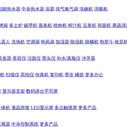
阳能热水器
中央热水器
浴霸
排气换气扇
洗碗机
消毒柜
烤箱
多士炉
破壁机
面条机
绞肉机
榨汁机
豆浆机
和面机
果蔬清
机器人
洗地机
空调扇
电风扇
加湿器
除湿机
除螨机
电熨斗
收音
美发器
美容仪
洁面仪
黑头仪
补水/蒸脸仪
冲牙器
机
扫描仪
高拍仪
传真机
复印机
墨盒
硒鼓
更多办公
架
显示器支架
数码讲台手写屏
一体机
液晶拼接
LED显示屏
多点触摸屏
更多产品
监视器
中央控制系统
更多产品