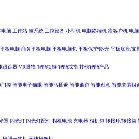
体电脑
工作站
准系统
工控设备
小型机
电脑终端机
瘦客户机
电脑
1平板电脑
商务平板电脑
平板电脑包
平板保护套/壳
平板底座/支
能跟踪器
VR眼镜
智能项链
智能戒指
其他智能产品
能门控
智能电子猫眼
智能马桶盖
智能窗帘
智能创意
智能套装组
光罩
闪光灯
闪光灯配件
相机电池
充电器
相机包
转接环/转接筒
机
摄照一体机
无线摄像机