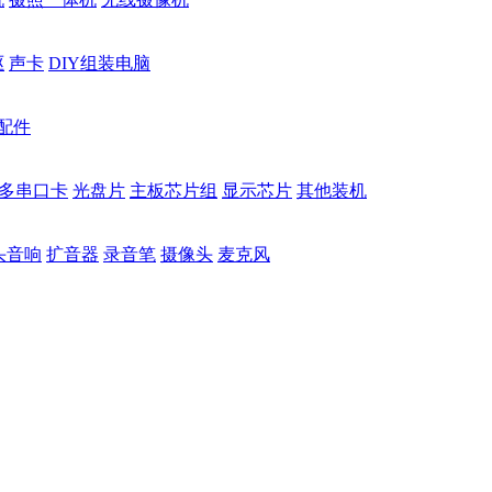
驱
声卡
DIY组装电脑
配件
多串口卡
光盘片
主板芯片组
显示芯片
其他装机
头音响
扩音器
录音笔
摄像头
麦克风