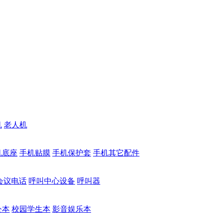
机
老人机
机底座
手机贴膜
手机保护套
手机其它配件
会议电话
呼叫中心设备
呼叫器
公本
校园学生本
影音娱乐本