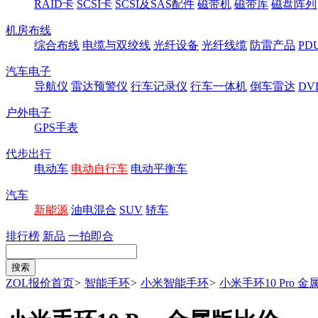
RAID卡
SCSI卡
SCSI及SAS配件
磁带机
磁带库
磁盘阵列
机房布线
综合布线
电缆与双绞线
光纤设备
光纤线缆
防雷产品
P
汽车电子
导航仪
雷达预警仪
行车记录仪
行车一体机
倒车雷达
DV
户外电子
GPS手表
代步出行
电动车
电动自行车
电动平衡车
汽车
新能源
油电混合
SUV
轿车
排行榜
新品
一拍即合
ZOL报价首页
>
智能手环
>
小米智能手环
>
小米手环10 Pro 金