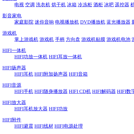
电视
空调
洗衣机
烘干机
冰箱
冷冻柜
酒柜
冰吧
遥控器
影音家电
家庭影院
迷你音响
电视播放机
DVD播放机
蓝光播放器
游戏机
掌上游戏机
游戏机
手柄
方向盘
游戏机贴膜
游戏机电池
HIFI一体机
HIFI功放一体机
HIFI耳放一体机
HIFI扬声器
HIFI耳机
HIFI附加扬声器
HIFI音箱
HIFI音源
HIFI手机
HIFI随身播放器
HIFI CD机
HIFI解码器
HIFI
HIFI放大器
HIFI耳机放大器
HIFI功放
HIFI附件
HIFI避震
HIFI线材
HIFI电源处理