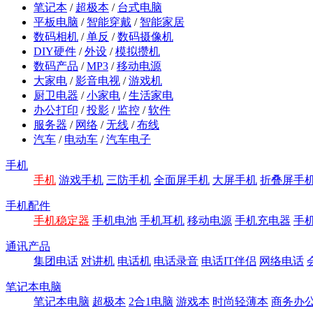
笔记本
/
超极本
/
台式电脑
平板电脑
/
智能穿戴
/
智能家居
数码相机
/
单反
/
数码摄像机
DIY硬件
/
外设
/
模拟攒机
数码产品
/
MP3
/
移动电源
大家电
/
影音电视
/
游戏机
厨卫电器
/
小家电
/
生活家电
办公打印
/
投影
/
监控
/
软件
服务器
/
网络
/
无线
/
布线
汽车
/
电动车
/
汽车电子
手机
手机
游戏手机
三防手机
全面屏手机
大屏手机
折叠屏手
手机配件
手机稳定器
手机电池
手机耳机
移动电源
手机充电器
手
通讯产品
集团电话
对讲机
电话机
电话录音
电话IT伴侣
网络电话
笔记本电脑
笔记本电脑
超极本
2合1电脑
游戏本
时尚轻薄本
商务办