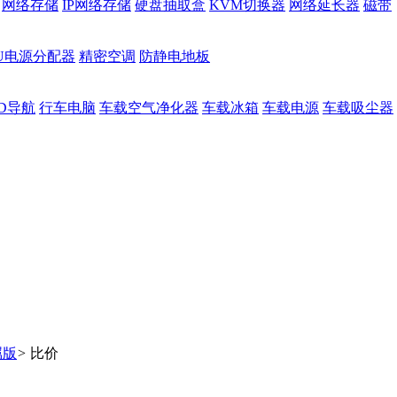
网络存储
IP网络存储
硬盘抽取盒
KVM切换器
网络延长器
磁带
DU电源分配器
精密空调
防静电地板
D导航
行车电脑
车载空气净化器
车载冰箱
车载电源
车载吸尘器
属版
>
比价