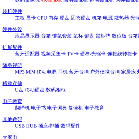
装机硬件
主板
显卡
CPU
内存
硬盘
固态硬盘
机箱
电源
散热器
光
硬件外设
液晶显示器
音箱
键鼠套装
鼠标
键盘
鼠标垫
数位板
音箱
扩展配件
蓝牙适配器
视频采集卡
TV卡
硬盘/光驱盒
连接线转接卡
随身视听
MP3
MP4
移动电源
耳机
蓝牙音响
户外便携音响
家居床
移动存储
U盘
移动硬盘
数码相框
电子教育
翻译机
电子书
电子词典
复读机
电子教育
其他数码
USB HUB
插座/排插
数码配件
大家电