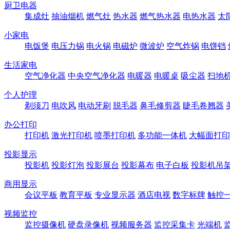
厨卫电器
集成灶
抽油烟机
燃气灶
热水器
燃气热水器
电热水器
太
小家电
电饭煲
电压力锅
电火锅
电磁炉
微波炉
空气炸锅
电饼铛
生活家电
空气净化器
中央空气净化器
电暖器
电暖桌
吸尘器
扫地
个人护理
剃须刀
电吹风
电动牙刷
脱毛器
鼻毛修剪器
睫毛卷翘器
办公打印
打印机
激光打印机
喷墨打印机
多功能一体机
大幅面打印
投影显示
投影机
投影灯泡
投影展台
投影幕布
电子白板
投影机吊
商用显示
会议平板
教育平板
专业显示器
酒店电视
数字标牌
触控
视频监控
监控摄像机
硬盘录像机
视频服务器
监控采集卡
光端机