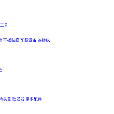
工具
架
平板贴膜
车载设备
连接线
合
镜头盖
取景器
更多配件