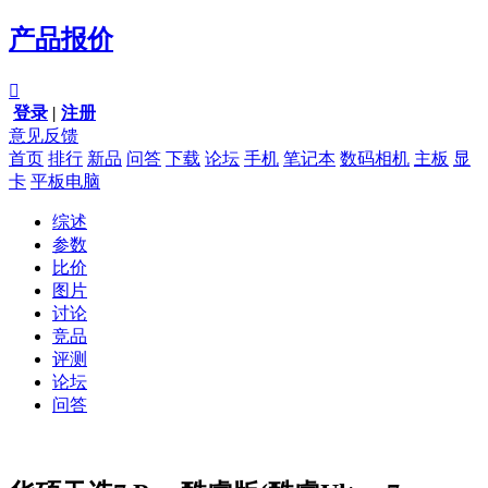
产品报价

登录
|
注册
意见反馈
首页
排行
新品
问答
下载
论坛
手机
笔记本
数码相机
主板
显
卡
平板电脑
综述
参数
比价
图片
讨论
竞品
评测
论坛
问答