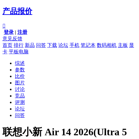
产品报价

登录
|
注册
意见反馈
首页
排行
新品
问答
下载
论坛
手机
笔记本
数码相机
主板
显
卡
平板电脑
综述
参数
比价
图片
讨论
竞品
评测
论坛
问答
联想小新 Air 14 2026(Ultra 5