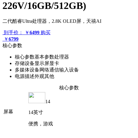
226V/16GB/512GB)
二代酷睿Ultra处理器，2.8K OLED屏，天禧AI
到手价：
￥
6499
购买
￥
6799
核心参数
核心参数
基本参数
处理器
存储设备
显示屏
显卡
多媒体设备
网络通信
输入设备
电源描述
外观
其他
核心参数
14
屏幕
14英寸
便携，游戏