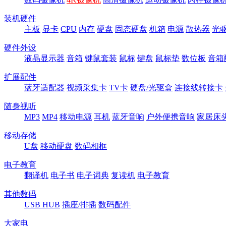
装机硬件
主板
显卡
CPU
内存
硬盘
固态硬盘
机箱
电源
散热器
光
硬件外设
液晶显示器
音箱
键鼠套装
鼠标
键盘
鼠标垫
数位板
音箱
扩展配件
蓝牙适配器
视频采集卡
TV卡
硬盘/光驱盒
连接线转接卡
随身视听
MP3
MP4
移动电源
耳机
蓝牙音响
户外便携音响
家居床
移动存储
U盘
移动硬盘
数码相框
电子教育
翻译机
电子书
电子词典
复读机
电子教育
其他数码
USB HUB
插座/排插
数码配件
大家电