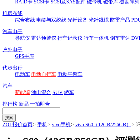
RAID卡
SCSI卡
SCSI及SAS配件
磁带机
磁带库
磁盘阵列
机房布线
综合布线
电缆与双绞线
光纤设备
光纤线缆
防雷产品
P
汽车电子
导航仪
雷达预警仪
行车记录仪
行车一体机
倒车雷达
DV
户外电子
GPS手表
代步出行
电动车
电动自行车
电动平衡车
汽车
新能源
油电混合
SUV
轿车
排行榜
新品
一拍即合
ZOL报价首页
>
手机
>
vivo手机
>
vivo S60（12GB/256GB）
>