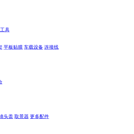
工具
架
平板贴膜
车载设备
连接线
合
镜头盖
取景器
更多配件