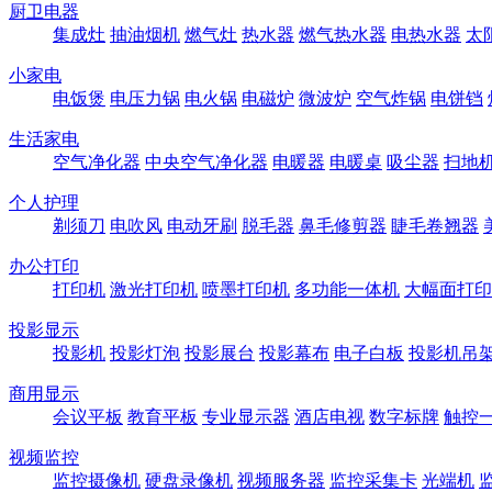
厨卫电器
集成灶
抽油烟机
燃气灶
热水器
燃气热水器
电热水器
太
小家电
电饭煲
电压力锅
电火锅
电磁炉
微波炉
空气炸锅
电饼铛
生活家电
空气净化器
中央空气净化器
电暖器
电暖桌
吸尘器
扫地
个人护理
剃须刀
电吹风
电动牙刷
脱毛器
鼻毛修剪器
睫毛卷翘器
办公打印
打印机
激光打印机
喷墨打印机
多功能一体机
大幅面打印
投影显示
投影机
投影灯泡
投影展台
投影幕布
电子白板
投影机吊
商用显示
会议平板
教育平板
专业显示器
酒店电视
数字标牌
触控
视频监控
监控摄像机
硬盘录像机
视频服务器
监控采集卡
光端机