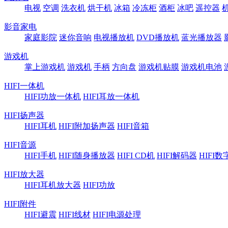
电视
空调
洗衣机
烘干机
冰箱
冷冻柜
酒柜
冰吧
遥控器
影音家电
家庭影院
迷你音响
电视播放机
DVD播放机
蓝光播放器
游戏机
掌上游戏机
游戏机
手柄
方向盘
游戏机贴膜
游戏机电池
HIFI一体机
HIFI功放一体机
HIFI耳放一体机
HIFI扬声器
HIFI耳机
HIFI附加扬声器
HIFI音箱
HIFI音源
HIFI手机
HIFI随身播放器
HIFI CD机
HIFI解码器
HIFI
HIFI放大器
HIFI耳机放大器
HIFI功放
HIFI附件
HIFI避震
HIFI线材
HIFI电源处理