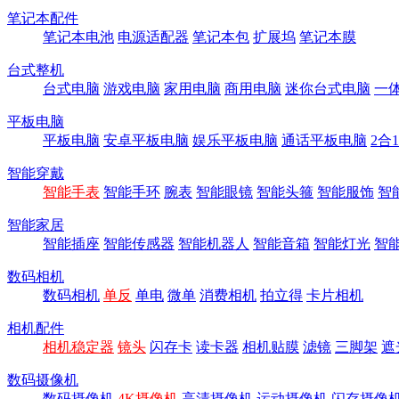
笔记本配件
笔记本电池
电源适配器
笔记本包
扩展坞
笔记本膜
台式整机
台式电脑
游戏电脑
家用电脑
商用电脑
迷你台式电脑
一
平板电脑
平板电脑
安卓平板电脑
娱乐平板电脑
通话平板电脑
2合
智能穿戴
智能手表
智能手环
腕表
智能眼镜
智能头箍
智能服饰
智
智能家居
智能插座
智能传感器
智能机器人
智能音箱
智能灯光
智
数码相机
数码相机
单反
单电
微单
消费相机
拍立得
卡片相机
相机配件
相机稳定器
镜头
闪存卡
读卡器
相机贴膜
滤镜
三脚架
遮
数码摄像机
数码摄像机
4K摄像机
高清摄像机
运动摄像机
闪存摄像