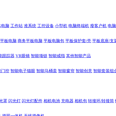
体电脑
工作站
准系统
工控设备
小型机
电脑终端机
瘦客户机
电脑
1平板电脑
商务平板电脑
平板电脑包
平板保护套/壳
平板底座/支
能跟踪器
VR眼镜
智能项链
智能戒指
其他智能产品
能门控
智能电子猫眼
智能马桶盖
智能窗帘
智能创意
智能套装组
光罩
闪光灯
闪光灯配件
相机电池
充电器
相机包
转接环/转接筒
机
摄照一体机
无线摄像机