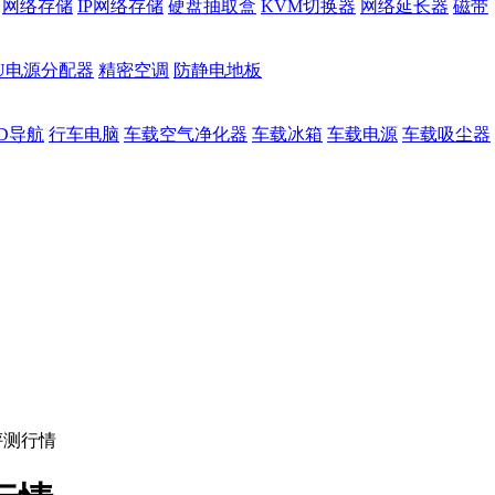
网络存储
IP网络存储
硬盘抽取盒
KVM切换器
网络延长器
磁带
DU电源分配器
精密空调
防静电地板
D导航
行车电脑
车载空气净化器
车载冰箱
车载电源
车载吸尘器
评测行情