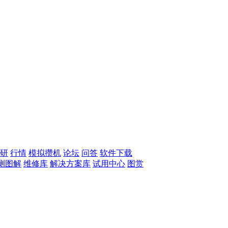
研
行情
模拟攒机
论坛
问答
软件下载
测图解
维修库
解决方案库
试用中心
图赏