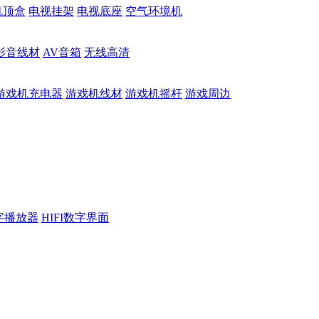
机顶盒
电视挂架
电视底座
空气环境机
影音线材
AV音箱
无线高清
游戏机充电器
游戏机线材
游戏机摇杆
游戏周边
数字播放器
HIFI数字界面