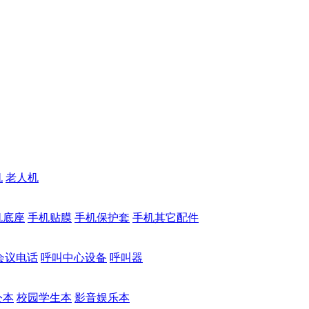
机
老人机
机底座
手机贴膜
手机保护套
手机其它配件
会议电话
呼叫中心设备
呼叫器
公本
校园学生本
影音娱乐本