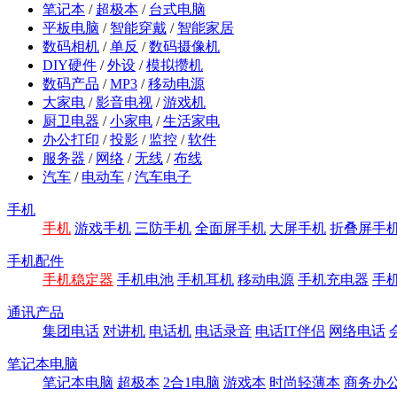
笔记本
/
超极本
/
台式电脑
平板电脑
/
智能穿戴
/
智能家居
数码相机
/
单反
/
数码摄像机
DIY硬件
/
外设
/
模拟攒机
数码产品
/
MP3
/
移动电源
大家电
/
影音电视
/
游戏机
厨卫电器
/
小家电
/
生活家电
办公打印
/
投影
/
监控
/
软件
服务器
/
网络
/
无线
/
布线
汽车
/
电动车
/
汽车电子
手机
手机
游戏手机
三防手机
全面屏手机
大屏手机
折叠屏手
手机配件
手机稳定器
手机电池
手机耳机
移动电源
手机充电器
手
通讯产品
集团电话
对讲机
电话机
电话录音
电话IT伴侣
网络电话
笔记本电脑
笔记本电脑
超极本
2合1电脑
游戏本
时尚轻薄本
商务办