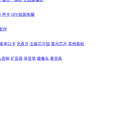
驱
声卡
DIY组装电脑
配件
多串口卡
光盘片
主板芯片组
显示芯片
其他装机
头音响
扩音器
录音笔
摄像头
麦克风