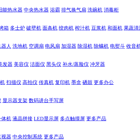
阳能热水器
中央热水器
浴霸
排气换气扇
洗碗机
消毒柜
烤箱
多士炉
破壁机
面条机
绞肉机
榨汁机
豆浆机
和面机
果蔬清
机器人
洗地机
空调扇
电风扇
加湿器
除湿机
除螨机
电熨斗
收音
美发器
美容仪
洁面仪
黑头仪
补水/蒸脸仪
冲牙器
机
扫描仪
高拍仪
传真机
复印机
墨盒
硒鼓
更多办公
架
显示器支架
数码讲台手写屏
一体机
液晶拼接
LED显示屏
多点触摸屏
更多产品
监视器
中央控制系统
更多产品