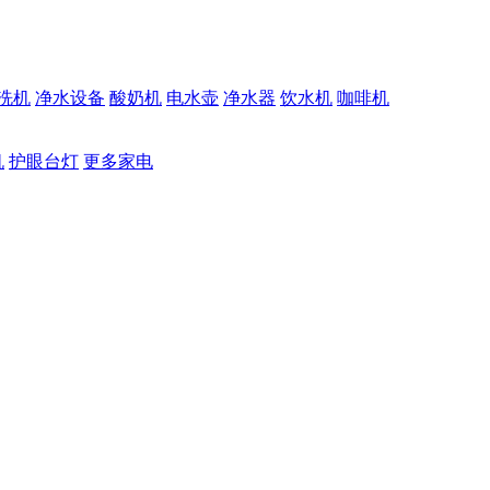
洗机
净水设备
酸奶机
电水壶
净水器
饮水机
咖啡机
机
护眼台灯
更多家电