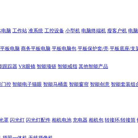
体电脑
工作站
准系统
工控设备
小型机
电脑终端机
瘦客户机
电脑
1平板电脑
商务平板电脑
平板电脑包
平板保护套/壳
平板底座/支
能跟踪器
VR眼镜
智能项链
智能戒指
其他智能产品
能门控
智能电子猫眼
智能马桶盖
智能窗帘
智能创意
智能套装组
光罩
闪光灯
闪光灯配件
相机电池
充电器
相机包
转接环/转接筒
机
摄照一体机
无线摄像机