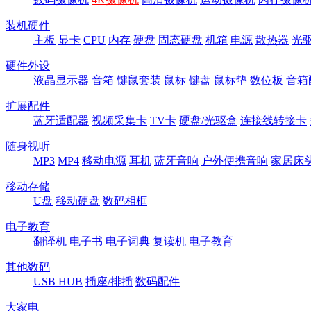
装机硬件
主板
显卡
CPU
内存
硬盘
固态硬盘
机箱
电源
散热器
光
硬件外设
液晶显示器
音箱
键鼠套装
鼠标
键盘
鼠标垫
数位板
音箱
扩展配件
蓝牙适配器
视频采集卡
TV卡
硬盘/光驱盒
连接线转接卡
随身视听
MP3
MP4
移动电源
耳机
蓝牙音响
户外便携音响
家居床
移动存储
U盘
移动硬盘
数码相框
电子教育
翻译机
电子书
电子词典
复读机
电子教育
其他数码
USB HUB
插座/排插
数码配件
大家电