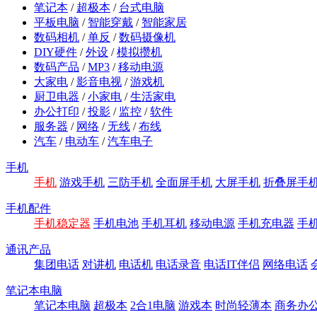
笔记本
/
超极本
/
台式电脑
平板电脑
/
智能穿戴
/
智能家居
数码相机
/
单反
/
数码摄像机
DIY硬件
/
外设
/
模拟攒机
数码产品
/
MP3
/
移动电源
大家电
/
影音电视
/
游戏机
厨卫电器
/
小家电
/
生活家电
办公打印
/
投影
/
监控
/
软件
服务器
/
网络
/
无线
/
布线
汽车
/
电动车
/
汽车电子
手机
手机
游戏手机
三防手机
全面屏手机
大屏手机
折叠屏手
手机配件
手机稳定器
手机电池
手机耳机
移动电源
手机充电器
手
通讯产品
集团电话
对讲机
电话机
电话录音
电话IT伴侣
网络电话
笔记本电脑
笔记本电脑
超极本
2合1电脑
游戏本
时尚轻薄本
商务办