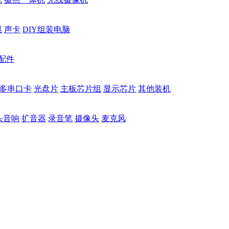
驱
声卡
DIY组装电脑
配件
多串口卡
光盘片
主板芯片组
显示芯片
其他装机
头音响
扩音器
录音笔
摄像头
麦克风