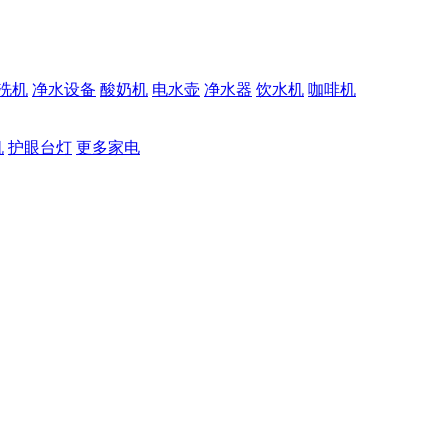
洗机
净水设备
酸奶机
电水壶
净水器
饮水机
咖啡机
机
护眼台灯
更多家电