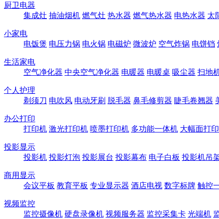
厨卫电器
集成灶
抽油烟机
燃气灶
热水器
燃气热水器
电热水器
太
小家电
电饭煲
电压力锅
电火锅
电磁炉
微波炉
空气炸锅
电饼铛
生活家电
空气净化器
中央空气净化器
电暖器
电暖桌
吸尘器
扫地
个人护理
剃须刀
电吹风
电动牙刷
脱毛器
鼻毛修剪器
睫毛卷翘器
办公打印
打印机
激光打印机
喷墨打印机
多功能一体机
大幅面打印
投影显示
投影机
投影灯泡
投影展台
投影幕布
电子白板
投影机吊
商用显示
会议平板
教育平板
专业显示器
酒店电视
数字标牌
触控
视频监控
监控摄像机
硬盘录像机
视频服务器
监控采集卡
光端机