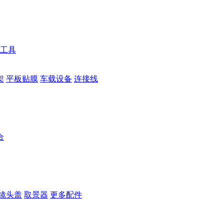
工具
架
平板贴膜
车载设备
连接线
合
镜头盖
取景器
更多配件