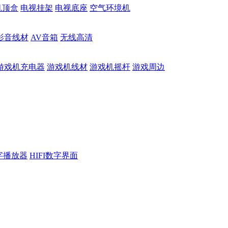
机顶盒
电视挂架
电视底座
空气环境机
影音线材
AV音箱
无线高清
游戏机充电器
游戏机线材
游戏机摇杆
游戏周边
数字播放器
HIFI数字界面