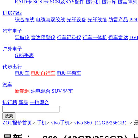
RAID卡
SCSI卡
SCSI及SAS配件
磁带机
磁带库
磁盘阵列
机房布线
综合布线
电缆与双绞线
光纤设备
光纤线缆
防雷产品
P
汽车电子
导航仪
雷达预警仪
行车记录仪
行车一体机
倒车雷达
DV
户外电子
GPS手表
代步出行
电动车
电动自行车
电动平衡车
汽车
新能源
油电混合
SUV
轿车
排行榜
新品
一拍即合
ZOL报价首页
>
手机
>
vivo手机
>
vivo S60（12GB/256GB）
>