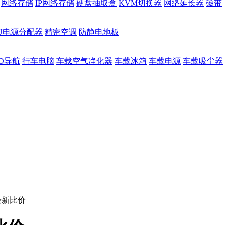
网络存储
IP网络存储
硬盘抽取盒
KVM切换器
网络延长器
磁带
DU电源分配器
精密空调
防静电地板
D导航
行车电脑
车载空气净化器
车载冰箱
车载电源
车载吸尘器
最新比价