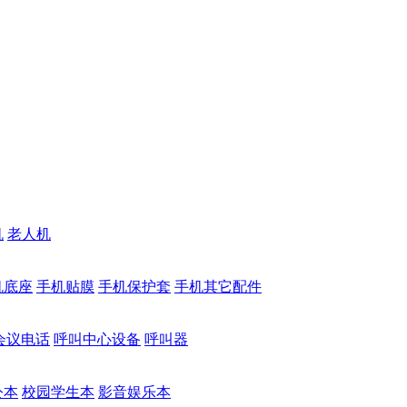
机
老人机
机底座
手机贴膜
手机保护套
手机其它配件
会议电话
呼叫中心设备
呼叫器
公本
校园学生本
影音娱乐本