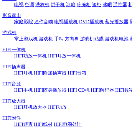
电视
空调
洗衣机
烘干机
冰箱
冷冻柜
酒柜
冰吧
遥控器
影音家电
家庭影院
迷你音响
电视播放机
DVD播放机
蓝光播放器
游戏机
掌上游戏机
游戏机
手柄
方向盘
游戏机贴膜
游戏机电池
HIFI一体机
HIFI功放一体机
HIFI耳放一体机
HIFI扬声器
HIFI耳机
HIFI附加扬声器
HIFI音箱
HIFI音源
HIFI手机
HIFI随身播放器
HIFI CD机
HIFI解码器
HIFI
HIFI放大器
HIFI耳机放大器
HIFI功放
HIFI附件
HIFI避震
HIFI线材
HIFI电源处理