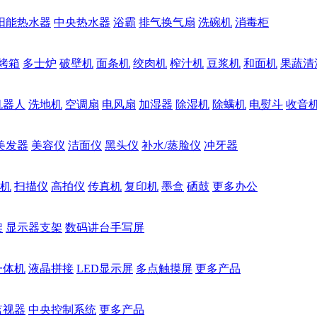
阳能热水器
中央热水器
浴霸
排气换气扇
洗碗机
消毒柜
烤箱
多士炉
破壁机
面条机
绞肉机
榨汁机
豆浆机
和面机
果蔬清
机器人
洗地机
空调扇
电风扇
加湿器
除湿机
除螨机
电熨斗
收音
美发器
美容仪
洁面仪
黑头仪
补水/蒸脸仪
冲牙器
机
扫描仪
高拍仪
传真机
复印机
墨盒
硒鼓
更多办公
架
显示器支架
数码讲台手写屏
一体机
液晶拼接
LED显示屏
多点触摸屏
更多产品
监视器
中央控制系统
更多产品