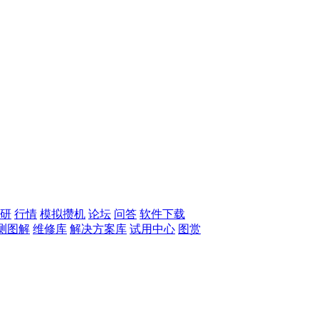
研
行情
模拟攒机
论坛
问答
软件下载
测图解
维修库
解决方案库
试用中心
图赏