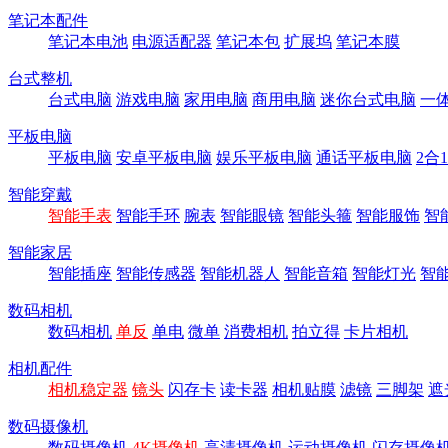
笔记本配件
笔记本电池
电源适配器
笔记本包
扩展坞
笔记本膜
台式整机
台式电脑
游戏电脑
家用电脑
商用电脑
迷你台式电脑
一
平板电脑
平板电脑
安卓平板电脑
娱乐平板电脑
通话平板电脑
2合
智能穿戴
智能手表
智能手环
腕表
智能眼镜
智能头箍
智能服饰
智
智能家居
智能插座
智能传感器
智能机器人
智能音箱
智能灯光
智
数码相机
数码相机
单反
单电
微单
消费相机
拍立得
卡片相机
相机配件
相机稳定器
镜头
闪存卡
读卡器
相机贴膜
滤镜
三脚架
遮
数码摄像机
数码摄像机
4K摄像机
高清摄像机
运动摄像机
闪存摄像