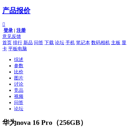
产品报价

登录
|
注册
意见反馈
首页
排行
新品
问答
下载
论坛
手机
笔记本
数码相机
主板
显
卡
平板电脑
综述
参数
比价
图片
讨论
竞品
视频
问答
论坛
华为nova 16 Pro（256GB）