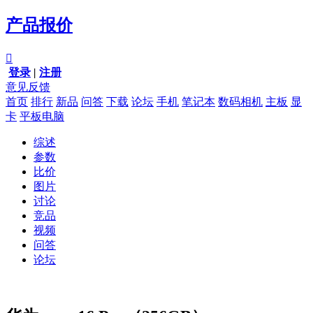
产品报价

登录
|
注册
意见反馈
首页
排行
新品
问答
下载
论坛
手机
笔记本
数码相机
主板
显
卡
平板电脑
综述
参数
比价
图片
讨论
竞品
视频
问答
论坛