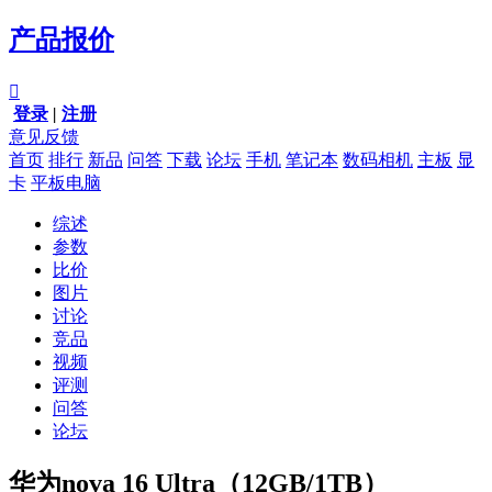
产品报价

登录
|
注册
意见反馈
首页
排行
新品
问答
下载
论坛
手机
笔记本
数码相机
主板
显
卡
平板电脑
综述
参数
比价
图片
讨论
竞品
视频
评测
问答
论坛
华为nova 16 Ultra（12GB/1TB）