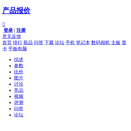
产品报价

登录
|
注册
意见反馈
首页
排行
新品
问答
下载
论坛
手机
笔记本
数码相机
主板
显
卡
平板电脑
综述
参数
比价
图片
讨论
竞品
视频
评测
问答
论坛