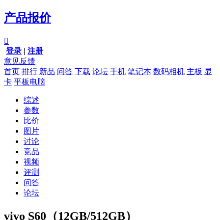
产品报价

登录
|
注册
意见反馈
首页
排行
新品
问答
下载
论坛
手机
笔记本
数码相机
主板
显
卡
平板电脑
综述
参数
比价
图片
讨论
竞品
视频
评测
问答
论坛
vivo S60（12GB/512GB）