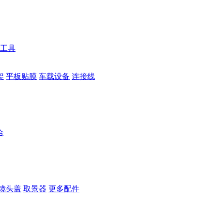
工具
架
平板贴膜
车载设备
连接线
合
镜头盖
取景器
更多配件