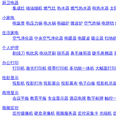
厨卫电器
集成灶
抽油烟机
燃气灶
热水器
燃气热水器
电热水器
太
小家电
电饭煲
电压力锅
电火锅
电磁炉
微波炉
空气炸锅
电饼铛
生活家电
空气净化器
中央空气净化器
电暖器
电暖桌
吸尘器
扫地
个人护理
剃须刀
电吹风
电动牙刷
脱毛器
鼻毛修剪器
睫毛卷翘器
办公打印
打印机
激光打印机
喷墨打印机
多功能一体机
大幅面打印
投影显示
投影机
投影灯泡
投影展台
投影幕布
电子白板
投影机吊
商用显示
会议平板
教育平板
专业显示器
酒店电视
数字标牌
触控
视频监控
监控摄像机
硬盘录像机
视频服务器
监控采集卡
光端机