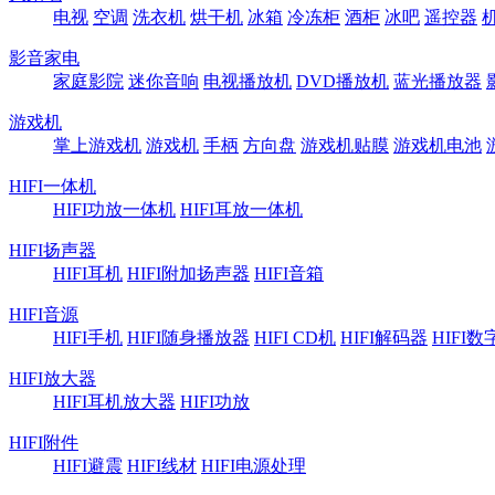
电视
空调
洗衣机
烘干机
冰箱
冷冻柜
酒柜
冰吧
遥控器
影音家电
家庭影院
迷你音响
电视播放机
DVD播放机
蓝光播放器
游戏机
掌上游戏机
游戏机
手柄
方向盘
游戏机贴膜
游戏机电池
HIFI一体机
HIFI功放一体机
HIFI耳放一体机
HIFI扬声器
HIFI耳机
HIFI附加扬声器
HIFI音箱
HIFI音源
HIFI手机
HIFI随身播放器
HIFI CD机
HIFI解码器
HIFI
HIFI放大器
HIFI耳机放大器
HIFI功放
HIFI附件
HIFI避震
HIFI线材
HIFI电源处理