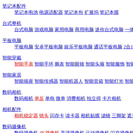
笔记本配件
笔记本电池
电源适配器
笔记本包
扩展坞
笔记本膜
台式整机
台式电脑
游戏电脑
家用电脑
商用电脑
迷你台式电脑
一
平板电脑
平板电脑
安卓平板电脑
娱乐平板电脑
通话平板电脑
2合
智能穿戴
智能手表
智能手环
腕表
智能眼镜
智能头箍
智能服饰
智
智能家居
智能插座
智能传感器
智能机器人
智能音箱
智能灯光
智
数码相机
数码相机
单反
单电
微单
消费相机
拍立得
卡片相机
相机配件
相机稳定器
镜头
闪存卡
读卡器
相机贴膜
滤镜
三脚架
遮
数码摄像机
数码摄像机
4K摄像机
高清摄像机
运动摄像机
闪存摄像