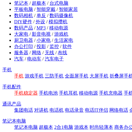
笔记本
/
超极本
/
台式电脑
平板电脑
/
智能穿戴
/
智能家居
数码相机
/
单反
/
数码摄像机
DIY硬件
/
外设
/
模拟攒机
数码产品
/
MP3
/
移动电源
大家电
/
影音电视
/
游戏机
厨卫电器
/
小家电
/
生活家电
办公打印
/
投影
/
监控
/
软件
服务器
/
网络
/
无线
/
布线
汽车
/
电动车
/
汽车电子
手机
手机
游戏手机
三防手机
全面屏手机
大屏手机
折叠屏手
手机配件
手机稳定器
手机电池
手机耳机
移动电源
手机充电器
手
通讯产品
集团电话
对讲机
电话机
电话录音
电话IT伴侣
网络电话
笔记本电脑
笔记本电脑
超极本
2合1电脑
游戏本
时尚轻薄本
商务办