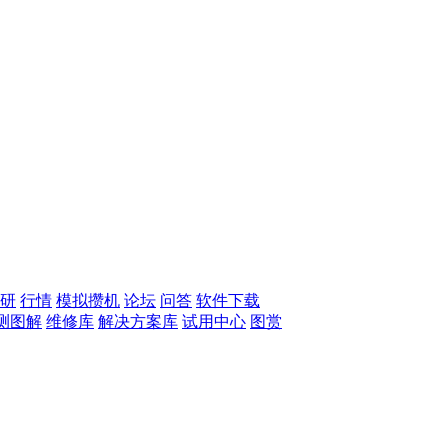
研
行情
模拟攒机
论坛
问答
软件下载
测图解
维修库
解决方案库
试用中心
图赏