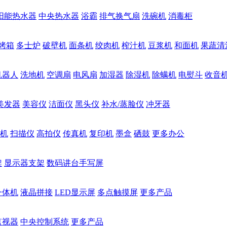
阳能热水器
中央热水器
浴霸
排气换气扇
洗碗机
消毒柜
烤箱
多士炉
破壁机
面条机
绞肉机
榨汁机
豆浆机
和面机
果蔬清
机器人
洗地机
空调扇
电风扇
加湿器
除湿机
除螨机
电熨斗
收音
美发器
美容仪
洁面仪
黑头仪
补水/蒸脸仪
冲牙器
机
扫描仪
高拍仪
传真机
复印机
墨盒
硒鼓
更多办公
架
显示器支架
数码讲台手写屏
一体机
液晶拼接
LED显示屏
多点触摸屏
更多产品
监视器
中央控制系统
更多产品