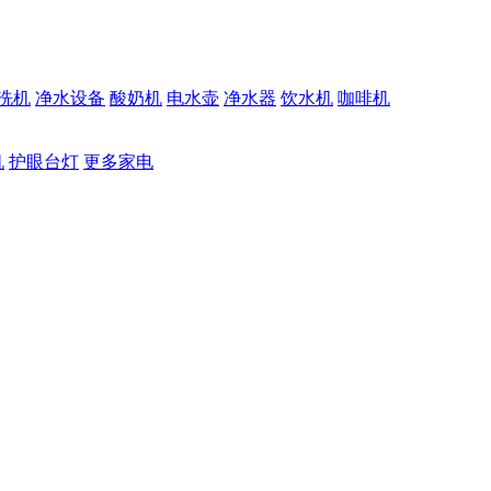
洗机
净水设备
酸奶机
电水壶
净水器
饮水机
咖啡机
机
护眼台灯
更多家电