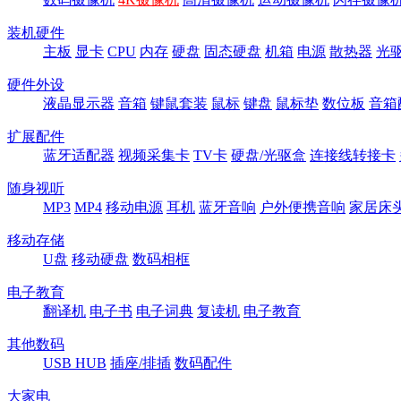
装机硬件
主板
显卡
CPU
内存
硬盘
固态硬盘
机箱
电源
散热器
光
硬件外设
液晶显示器
音箱
键鼠套装
鼠标
键盘
鼠标垫
数位板
音箱
扩展配件
蓝牙适配器
视频采集卡
TV卡
硬盘/光驱盒
连接线转接卡
随身视听
MP3
MP4
移动电源
耳机
蓝牙音响
户外便携音响
家居床
移动存储
U盘
移动硬盘
数码相框
电子教育
翻译机
电子书
电子词典
复读机
电子教育
其他数码
USB HUB
插座/排插
数码配件
大家电