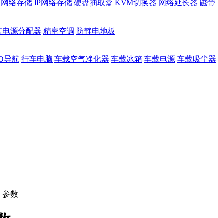
网络存储
IP网络存储
硬盘抽取盒
KVM切换器
网络延长器
磁带
DU电源分配器
精密空调
防静电地板
D导航
行车电脑
车载空气净化器
车载冰箱
车载电源
车载吸尘器
>
参数