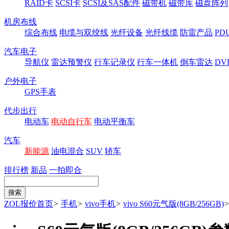
RAID卡
SCSI卡
SCSI及SAS配件
磁带机
磁带库
磁盘阵列
机房布线
综合布线
电缆与双绞线
光纤设备
光纤线缆
防雷产品
P
汽车电子
导航仪
雷达预警仪
行车记录仪
行车一体机
倒车雷达
DV
户外电子
GPS手表
代步出行
电动车
电动自行车
电动平衡车
汽车
新能源
油电混合
SUV
轿车
排行榜
新品
一拍即合
ZOL报价首页
>
手机
>
vivo手机
>
vivo S60元气版(8GB/256GB)