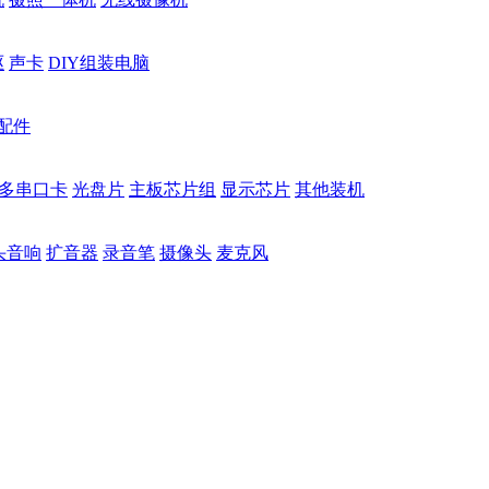
驱
声卡
DIY组装电脑
配件
多串口卡
光盘片
主板芯片组
显示芯片
其他装机
头音响
扩音器
录音笔
摄像头
麦克风