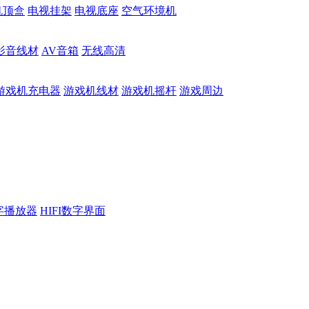
机顶盒
电视挂架
电视底座
空气环境机
影音线材
AV音箱
无线高清
游戏机充电器
游戏机线材
游戏机摇杆
游戏周边
数字播放器
HIFI数字界面