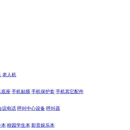
机
老人机
机底座
手机贴膜
手机保护套
手机其它配件
会议电话
呼叫中心设备
呼叫器
公本
校园学生本
影音娱乐本