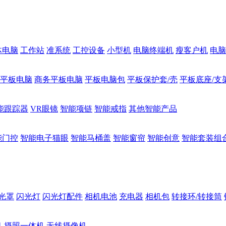
体电脑
工作站
准系统
工控设备
小型机
电脑终端机
瘦客户机
电脑
1平板电脑
商务平板电脑
平板电脑包
平板保护套/壳
平板底座/支
能跟踪器
VR眼镜
智能项链
智能戒指
其他智能产品
能门控
智能电子猫眼
智能马桶盖
智能窗帘
智能创意
智能套装组
光罩
闪光灯
闪光灯配件
相机电池
充电器
相机包
转接环/转接筒
机
摄照一体机
无线摄像机