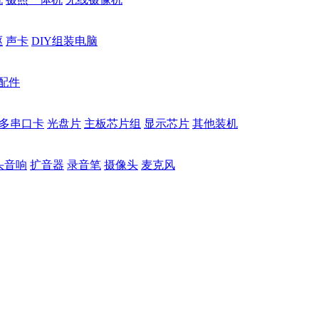
驱
声卡
DIY组装电脑
配件
多串口卡
光盘片
主板芯片组
显示芯片
其他装机
头音响
扩音器
录音笔
摄像头
麦克风