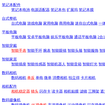
笔记本配件
笔记本电池
电源适配器
笔记本包
扩展坞
笔记本膜
台式整机
台式电脑
游戏电脑
家用电脑
商用电脑
迷你台式电脑
一
平板电脑
平板电脑
安卓平板电脑
娱乐平板电脑
通话平板电脑
2合
智能穿戴
智能手表
智能手环
腕表
智能眼镜
智能头箍
智能服饰
智
智能家居
智能插座
智能传感器
智能机器人
智能音箱
智能灯光
智
数码相机
数码相机
单反
单电
微单
消费相机
拍立得
卡片相机
相机配件
相机稳定器
镜头
闪存卡
读卡器
相机贴膜
滤镜
三脚架
遮
数码摄像机
数码摄像机
4K摄像机
高清摄像机
运动摄像机
闪存摄像