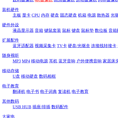
装机硬件
主板
显卡
CPU
内存
硬盘
固态硬盘
机箱
电源
散热器
光
硬件外设
液晶显示器
音箱
键鼠套装
鼠标
键盘
鼠标垫
数位板
音箱
扩展配件
蓝牙适配器
视频采集卡
TV卡
硬盘/光驱盒
连接线转接卡
随身视听
MP3
MP4
移动电源
耳机
蓝牙音响
户外便携音响
家居床
移动存储
U盘
移动硬盘
数码相框
电子教育
翻译机
电子书
电子词典
复读机
电子教育
其他数码
USB HUB
插座/排插
数码配件
大家电