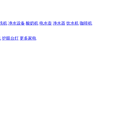
洗机
净水设备
酸奶机
电水壶
净水器
饮水机
咖啡机
机
护眼台灯
更多家电