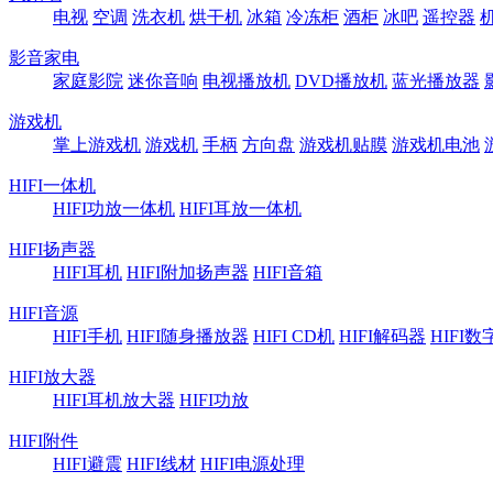
电视
空调
洗衣机
烘干机
冰箱
冷冻柜
酒柜
冰吧
遥控器
影音家电
家庭影院
迷你音响
电视播放机
DVD播放机
蓝光播放器
游戏机
掌上游戏机
游戏机
手柄
方向盘
游戏机贴膜
游戏机电池
HIFI一体机
HIFI功放一体机
HIFI耳放一体机
HIFI扬声器
HIFI耳机
HIFI附加扬声器
HIFI音箱
HIFI音源
HIFI手机
HIFI随身播放器
HIFI CD机
HIFI解码器
HIFI
HIFI放大器
HIFI耳机放大器
HIFI功放
HIFI附件
HIFI避震
HIFI线材
HIFI电源处理