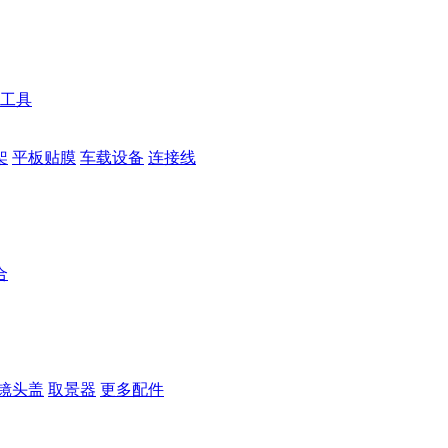
工具
架
平板贴膜
车载设备
连接线
合
镜头盖
取景器
更多配件