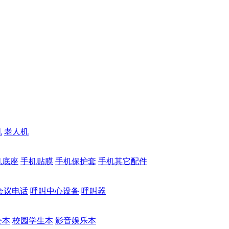
机
老人机
机底座
手机贴膜
手机保护套
手机其它配件
会议电话
呼叫中心设备
呼叫器
公本
校园学生本
影音娱乐本