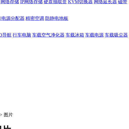
网络存储
IP网络存储
硬盘抽取盒
KVM切换器
网络延长器
磁带
DU电源分配器
精密空调
防静电地板
D导航
行车电脑
车载空气净化器
车载冰箱
车载电源
车载吸尘器
>
图片