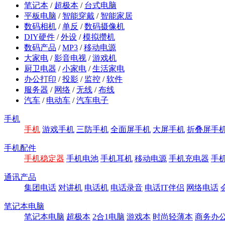
笔记本
/
超极本
/
台式电脑
平板电脑
/
智能穿戴
/
智能家居
数码相机
/
单反
/
数码摄像机
DIY硬件
/
外设
/
模拟攒机
数码产品
/
MP3
/
移动电源
大家电
/
影音电视
/
游戏机
厨卫电器
/
小家电
/
生活家电
办公打印
/
投影
/
监控
/
软件
服务器
/
网络
/
无线
/
布线
汽车
/
电动车
/
汽车电子
手机
手机
游戏手机
三防手机
全面屏手机
大屏手机
折叠屏手
手机配件
手机稳定器
手机电池
手机耳机
移动电源
手机充电器
手
通讯产品
集团电话
对讲机
电话机
电话录音
电话IT伴侣
网络电话
笔记本电脑
笔记本电脑
超极本
2合1电脑
游戏本
时尚轻薄本
商务办