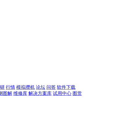
研
行情
模拟攒机
论坛
问答
软件下载
测图解
维修库
解决方案库
试用中心
图赏