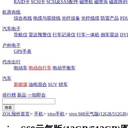
RAID卡
SCSI卡
SCSI及SAS配件
磁带机
磁带库
磁盘阵列
机房布线
综合布线
电缆与双绞线
光纤设备
光纤线缆
防雷产品
P
汽车电子
导航仪
雷达预警仪
行车记录仪
行车一体机
倒车雷达
DV
户外电子
GPS手表
代步出行
电动车
电动自行车
电动平衡车
汽车
新能源
油电混合
SUV
轿车
排行榜
新品
一拍即合
ZOL报价首页
>
手机
>
vivo手机
>
vivo S60元气版(12GB/512GB)