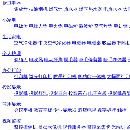
厨卫电器
集成灶
抽油烟机
燃气灶
热水器
燃气热水器
电热水器
太
小家电
电饭煲
电压力锅
电火锅
电磁炉
微波炉
空气炸锅
电饼铛
生活家电
空气净化器
中央空气净化器
电暖器
电暖桌
吸尘器
扫地
个人护理
剃须刀
电吹风
电动牙刷
脱毛器
鼻毛修剪器
睫毛卷翘器
办公打印
打印机
激光打印机
喷墨打印机
多功能一体机
大幅面打印
投影显示
投影机
投影灯泡
投影展台
投影幕布
电子白板
投影机吊
商用显示
会议平板
教育平板
专业显示器
酒店电视
数字标牌
触控
视频监控
监控摄像机
硬盘录像机
视频服务器
监控采集卡
光端机