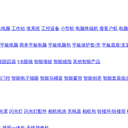
体电脑
工作站
准系统
工控设备
小型机
电脑终端机
瘦客户机
电脑
1平板电脑
商务平板电脑
平板电脑包
平板保护套/壳
平板底座/支
能跟踪器
VR眼镜
智能项链
智能戒指
其他智能产品
能门控
智能电子猫眼
智能马桶盖
智能窗帘
智能创意
智能套装组
光罩
闪光灯
闪光灯配件
相机电池
充电器
相机包
转接环/转接筒
机
摄照一体机
无线摄像机