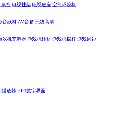
机顶盒
电视挂架
电视底座
空气环境机
影音线材
AV音箱
无线高清
游戏机充电器
游戏机线材
游戏机摇杆
游戏周边
数字播放器
HIFI数字界面