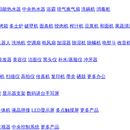
阳能热水器
中央热水器
浴霸
排气换气扇
洗碗机
消毒柜
烤箱
多士炉
破壁机
面条机
绞肉机
榨汁机
豆浆机
和面机
果蔬清
机器人
洗地机
空调扇
电风扇
加湿器
除湿机
除螨机
电熨斗
收音
美发器
美容仪
洁面仪
黑头仪
补水/蒸脸仪
冲牙器
机
扫描仪
高拍仪
传真机
复印机
墨盒
硒鼓
更多办公
架
显示器支架
数码讲台手写屏
一体机
液晶拼接
LED显示屏
多点触摸屏
更多产品
监视器
中央控制系统
更多产品