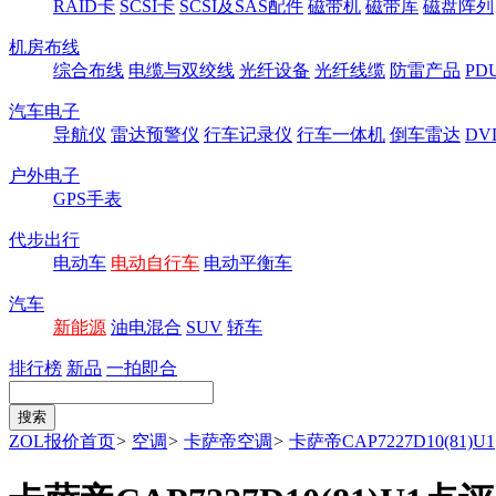
RAID卡
SCSI卡
SCSI及SAS配件
磁带机
磁带库
磁盘阵列
机房布线
综合布线
电缆与双绞线
光纤设备
光纤线缆
防雷产品
P
汽车电子
导航仪
雷达预警仪
行车记录仪
行车一体机
倒车雷达
DV
户外电子
GPS手表
代步出行
电动车
电动自行车
电动平衡车
汽车
新能源
油电混合
SUV
轿车
排行榜
新品
一拍即合
ZOL报价首页
>
空调
>
卡萨帝空调
>
卡萨帝CAP7227D10(81)U1