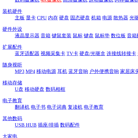
装机硬件
主板
显卡
CPU
内存
硬盘
固态硬盘
机箱
电源
散热器
光
硬件外设
液晶显示器
音箱
键鼠套装
鼠标
键盘
鼠标垫
数位板
音箱
扩展配件
蓝牙适配器
视频采集卡
TV卡
硬盘/光驱盒
连接线转接卡
随身视听
MP3
MP4
移动电源
耳机
蓝牙音响
户外便携音响
家居床
移动存储
U盘
移动硬盘
数码相框
电子教育
翻译机
电子书
电子词典
复读机
电子教育
其他数码
USB HUB
插座/排插
数码配件
大家电