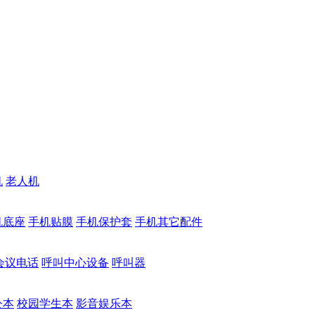
机
老人机
机底座
手机贴膜
手机保护套
手机其它配件
会议电话
呼叫中心设备
呼叫器
公本
校园学生本
影音娱乐本