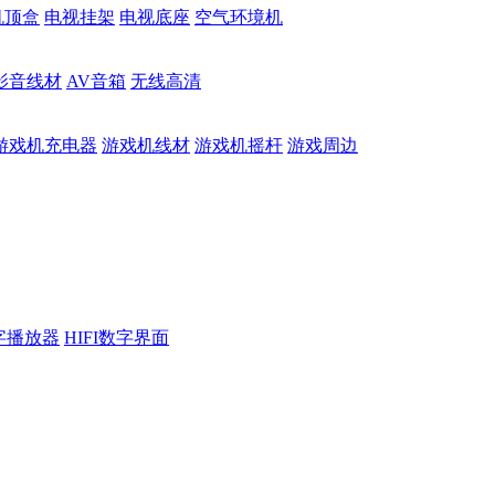
机顶盒
电视挂架
电视底座
空气环境机
影音线材
AV音箱
无线高清
游戏机充电器
游戏机线材
游戏机摇杆
游戏周边
数字播放器
HIFI数字界面