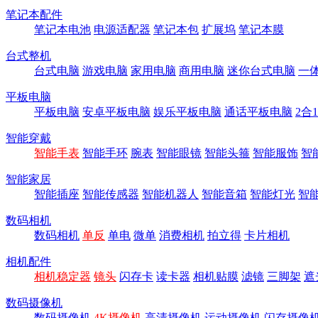
笔记本配件
笔记本电池
电源适配器
笔记本包
扩展坞
笔记本膜
台式整机
台式电脑
游戏电脑
家用电脑
商用电脑
迷你台式电脑
一
平板电脑
平板电脑
安卓平板电脑
娱乐平板电脑
通话平板电脑
2合
智能穿戴
智能手表
智能手环
腕表
智能眼镜
智能头箍
智能服饰
智
智能家居
智能插座
智能传感器
智能机器人
智能音箱
智能灯光
智
数码相机
数码相机
单反
单电
微单
消费相机
拍立得
卡片相机
相机配件
相机稳定器
镜头
闪存卡
读卡器
相机贴膜
滤镜
三脚架
遮
数码摄像机
数码摄像机
4K摄像机
高清摄像机
运动摄像机
闪存摄像