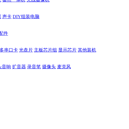
驱
声卡
DIY组装电脑
配件
多串口卡
光盘片
主板芯片组
显示芯片
其他装机
头音响
扩音器
录音笔
摄像头
麦克风