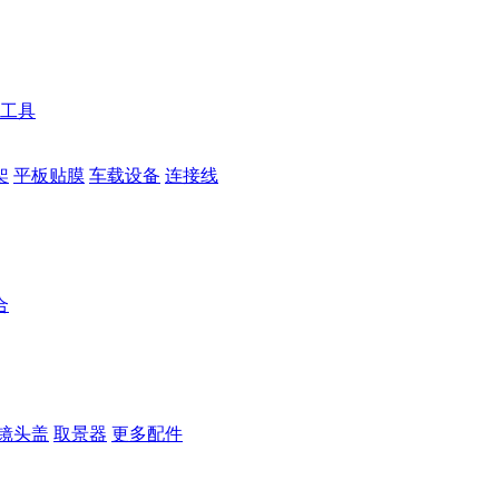
工具
架
平板贴膜
车载设备
连接线
合
镜头盖
取景器
更多配件