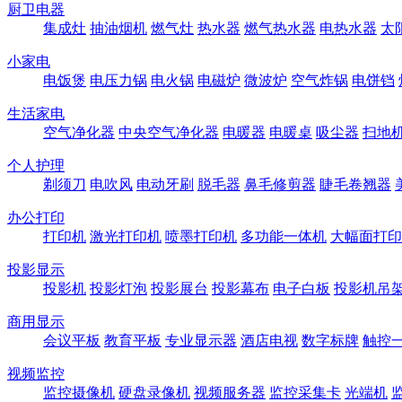
厨卫电器
集成灶
抽油烟机
燃气灶
热水器
燃气热水器
电热水器
太
小家电
电饭煲
电压力锅
电火锅
电磁炉
微波炉
空气炸锅
电饼铛
生活家电
空气净化器
中央空气净化器
电暖器
电暖桌
吸尘器
扫地
个人护理
剃须刀
电吹风
电动牙刷
脱毛器
鼻毛修剪器
睫毛卷翘器
办公打印
打印机
激光打印机
喷墨打印机
多功能一体机
大幅面打印
投影显示
投影机
投影灯泡
投影展台
投影幕布
电子白板
投影机吊
商用显示
会议平板
教育平板
专业显示器
酒店电视
数字标牌
触控
视频监控
监控摄像机
硬盘录像机
视频服务器
监控采集卡
光端机