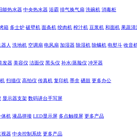
阳能热水器
中央热水器
浴霸
排气换气扇
洗碗机
消毒柜
烤箱
多士炉
破壁机
面条机
绞肉机
榨汁机
豆浆机
和面机
果蔬清
机器人
洗地机
空调扇
电风扇
加湿器
除湿机
除螨机
电熨斗
收音
美发器
美容仪
洁面仪
黑头仪
补水/蒸脸仪
冲牙器
机
扫描仪
高拍仪
传真机
复印机
墨盒
硒鼓
更多办公
架
显示器支架
数码讲台手写屏
一体机
液晶拼接
LED显示屏
多点触摸屏
更多产品
监视器
中央控制系统
更多产品