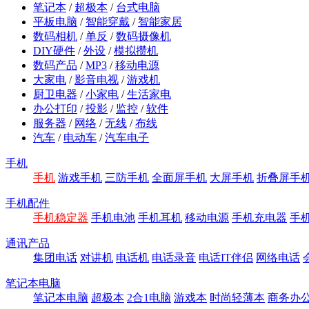
笔记本
/
超极本
/
台式电脑
平板电脑
/
智能穿戴
/
智能家居
数码相机
/
单反
/
数码摄像机
DIY硬件
/
外设
/
模拟攒机
数码产品
/
MP3
/
移动电源
大家电
/
影音电视
/
游戏机
厨卫电器
/
小家电
/
生活家电
办公打印
/
投影
/
监控
/
软件
服务器
/
网络
/
无线
/
布线
汽车
/
电动车
/
汽车电子
手机
手机
游戏手机
三防手机
全面屏手机
大屏手机
折叠屏手
手机配件
手机稳定器
手机电池
手机耳机
移动电源
手机充电器
手
通讯产品
集团电话
对讲机
电话机
电话录音
电话IT伴侣
网络电话
笔记本电脑
笔记本电脑
超极本
2合1电脑
游戏本
时尚轻薄本
商务办