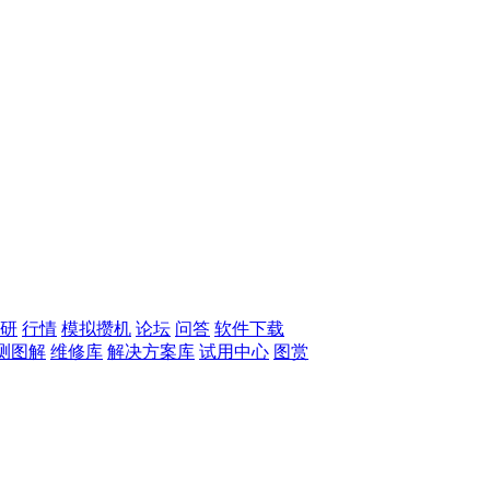
研
行情
模拟攒机
论坛
问答
软件下载
测图解
维修库
解决方案库
试用中心
图赏