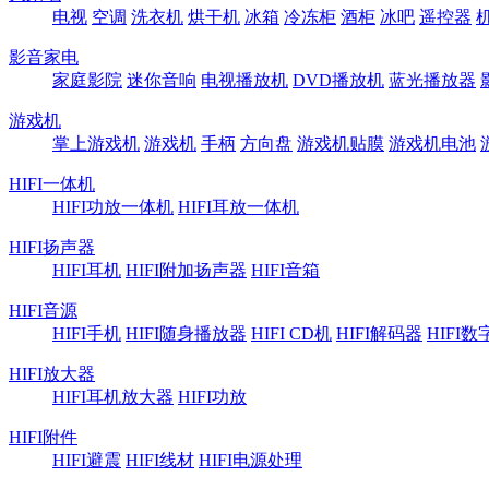
电视
空调
洗衣机
烘干机
冰箱
冷冻柜
酒柜
冰吧
遥控器
影音家电
家庭影院
迷你音响
电视播放机
DVD播放机
蓝光播放器
游戏机
掌上游戏机
游戏机
手柄
方向盘
游戏机贴膜
游戏机电池
HIFI一体机
HIFI功放一体机
HIFI耳放一体机
HIFI扬声器
HIFI耳机
HIFI附加扬声器
HIFI音箱
HIFI音源
HIFI手机
HIFI随身播放器
HIFI CD机
HIFI解码器
HIFI
HIFI放大器
HIFI耳机放大器
HIFI功放
HIFI附件
HIFI避震
HIFI线材
HIFI电源处理