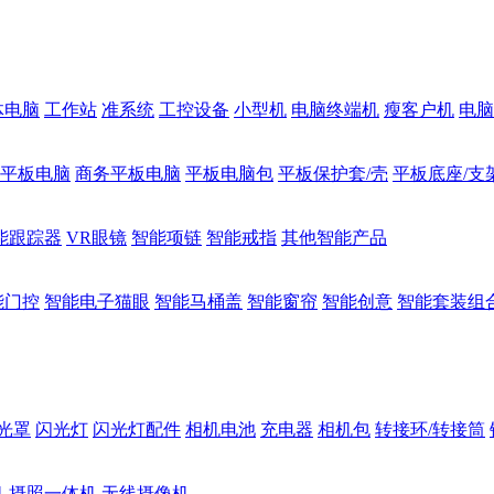
体电脑
工作站
准系统
工控设备
小型机
电脑终端机
瘦客户机
电脑
1平板电脑
商务平板电脑
平板电脑包
平板保护套/壳
平板底座/支
能跟踪器
VR眼镜
智能项链
智能戒指
其他智能产品
能门控
智能电子猫眼
智能马桶盖
智能窗帘
智能创意
智能套装组
光罩
闪光灯
闪光灯配件
相机电池
充电器
相机包
转接环/转接筒
机
摄照一体机
无线摄像机