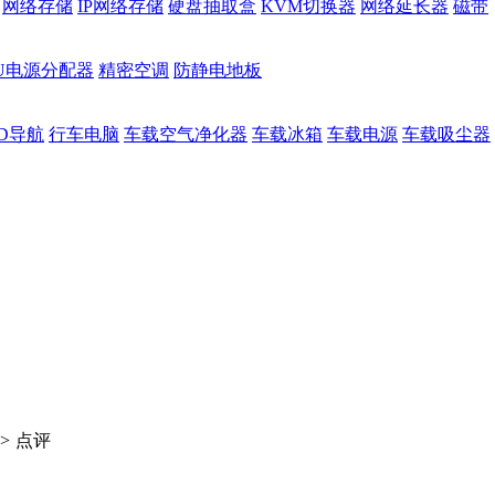
网络存储
IP网络存储
硬盘抽取盒
KVM切换器
网络延长器
磁带
DU电源分配器
精密空调
防静电地板
D导航
行车电脑
车载空气净化器
车载冰箱
车载电源
车载吸尘器
>
点评