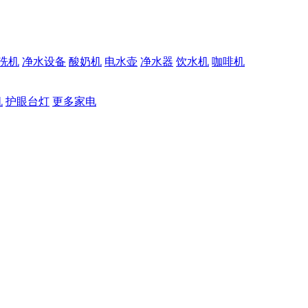
洗机
净水设备
酸奶机
电水壶
净水器
饮水机
咖啡机
机
护眼台灯
更多家电